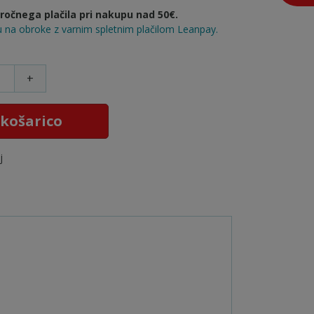
očnega plačila pri nakupu nad 50€.
 na obroke z varnim spletnim plačilom Leanpay.
+
 košarico
j