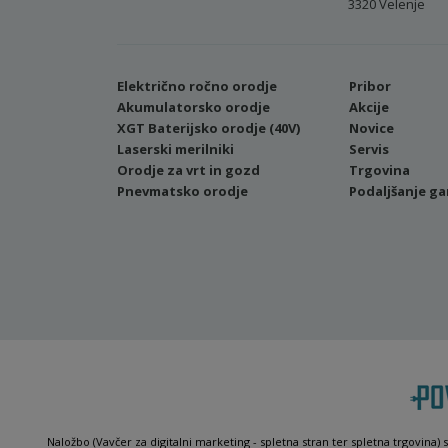
3320 Velenje
Električno ročno orodje
Pribor
Akumulatorsko orodje
Akcije
XGT Baterijsko orodje (40V)
Novice
Laserski merilniki
Servis
Orodje za vrt in gozd
Trgovina
Pnevmatsko orodje
Podaljšanje ga
Naložbo (Vavčer za digitalni marketing - spletna stran ter spletna trgovina) 