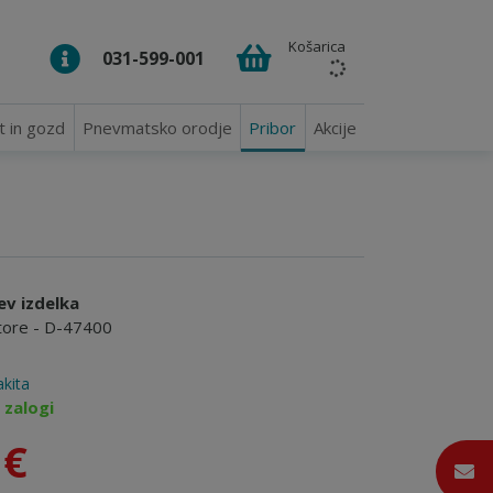
Košarica
031-599-001
t in gozd
Pnevmatsko orodje
Pribor
Akcije
ev izdelka
tore - D-47400
kita
 zalogi
 €