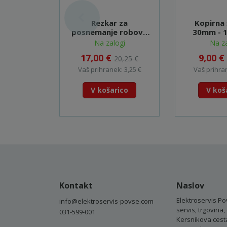
Rezkar za
Kopirna
posnemanje robov /
30mm - 
ležaj - D-48692
Na zalogi
Na za
17,00 €
9,00 €
20,25 €
Vaš prihranek: 3,25 €
Vaš prihran
V košarico
V koš
Kontakt
Naslov
Elektroservis Po
info@elektroservis-povse.com
servis, trgovina, 
031-599-001
Kersnikova cest