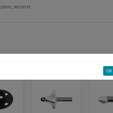
P2300FC, RP2301FC
POGLEJTE SI ŠE
OK