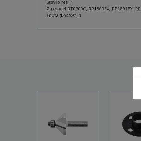
Število rezil 1
Za model RT0700C, RP1800FX, RP1801FX, R
Enota (kos/set) 1