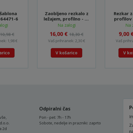
 šablona
Zaobljeno rezkalo z
Rezkar z
164471-6
ležajem, profilno - D-
profilov
48549
logi
Na zalogi
Na 
16,00 €
9,00 
10,98 €
18,30 €
ek: 1,98 €
Vaš prihranek: 2,30 €
Vaš prihr
arico
V košarico
V ko
P
Odpiralni čas
Im
vše,
Pon - pet: 7h - 17h
d.o.o.
Sobote, nedelje in prazniki: zaprto
Z
a 2d
n