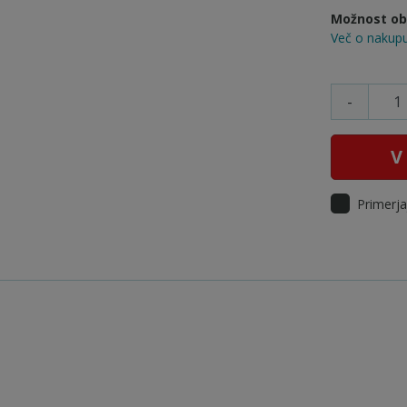
Možnost obr
Več o nakupu
-
V
Primerja