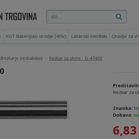
e
XGT Baterijsko orodje (40V)
Laserski merilniki
Orodje za vr
drezkarje (rezkalnike)
Rezkar za utore - D-47400
0
Predstavit
Rezkar za u
Znamka:
Ma
Dobava:
na
6,83