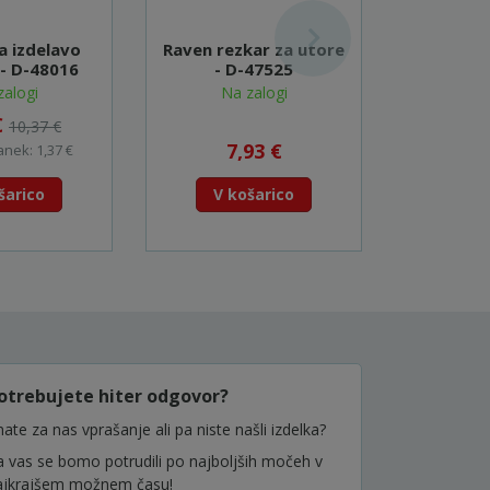
a izdelavo
Raven rezkar za utore
Zaoblje
 - D-48016
- D-47525
ležajem, 
4
zalogi
Na zalogi
Na
€
10,37 €
7,93 €
10
anek: 1,37 €
šarico
V košarico
V k
otrebujete hiter odgovor?
ate za nas vprašanje ali pa niste našli izdelka?
a vas se bomo potrudili po najboljših močeh v
ajkrajšem možnem času!