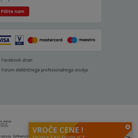
Pišite nam
Facebook stran
Forum električnega profesionalnega orodja
VROČE CENE !
 razvoj. Sofinanciranje se je pridobilo preko Vavčerja za digitalni marketing.
DODATNI POPUST