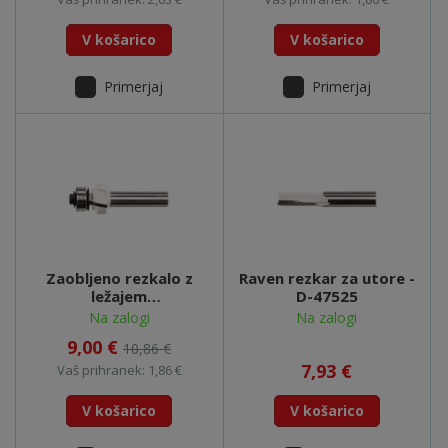
V košarico
V košarico
Primerjaj
Primerjaj
Zaobljeno rezkalo z
Raven rezkar za utore -
ležajem
D-47525
19x9,5x53,4mm - D-
Na zalogi
Na zalogi
48359
9,00 €
10,86 €
7,93 €
Vaš prihranek: 1,86 €
V košarico
V košarico