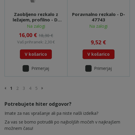
Zaobljeno rezkalo z
Poravnalno rezkalo - D-
ležajem, profilno - D-
47743
48549
Na zalogi
Na zalogi
16,00 €
18,30 €
9,52 €
Vaš prihranek: 2,30 €
V košarico
V košarico
Primerjaj
Primerjaj
Prejšnja stran
Naslednja stran
1
2
3
4
5
Potrebujete hiter odgovor?
Imate za nas vprašanje ali pa niste našli izdelka?
Za vas se bomo potrudili po najboljših močeh v najkrajšem
možnem času!