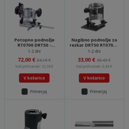
Potopno podnožje
Nagibno podnožje za
RT0700 DRT50 -
rezkar DRT50 RT0700 -
195563-0
198987-9
1-2 dni
1-2 dni
72,00 €
33,00 €
84,18 €
38,43 €
Vaš prihranek: 12,18 €
Vaš prihranek: 5,43 €
V košarico
V košarico
Primerjaj
Primerjaj