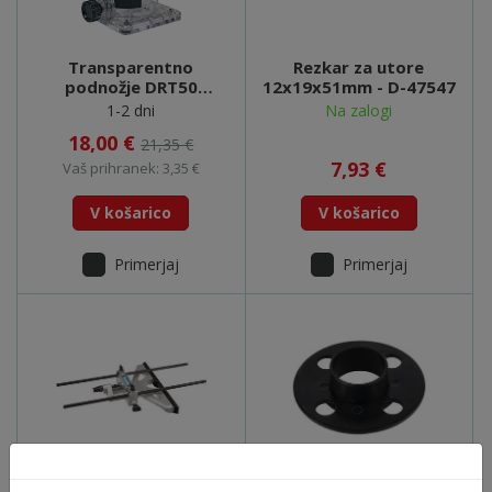
Transparentno
Rezkar za utore
podnožje DRT50
12x19x51mm - D-47547
RT0700 - 199089-4
1-2 dni
Na zalogi
18,00 €
21,35 €
7,93 €
Vaš prihranek: 3,35 €
V košarico
V košarico
Primerjaj
Primerjaj
Vodilo za ravno
Kopirna šablona 30mm