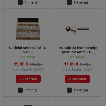
Primerjaj
Primerjaj
12 delni set rezkal - D-
Rezkalo za izdelovanje
53556
profilov 6mm - D-
48810
Na zalogi
Na zalogi
99,00 €
11,00 €
135,42 €
13,42 €
Vaš prihranek: 36,42 €
Vaš prihranek: 2,42 €
V košarico
V košarico
Primerjaj
Primerjaj