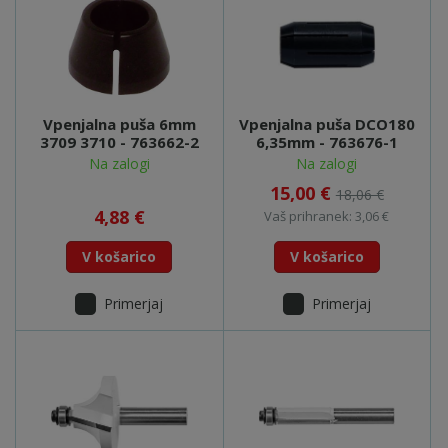
Vpenjalna puša 6mm
Vpenjalna puša DCO180
3709 3710 - 763662-2
6,35mm - 763676-1
Na zalogi
Na zalogi
15,00 €
18,06 €
4,88 €
Vaš prihranek: 3,06 €
V košarico
V košarico
Primerjaj
Primerjaj