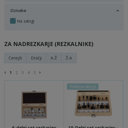
Oznake
Na zalogi
ZA NADREZKARJE (REZKALNIKE)
Cenejši
Dražji
A-Ž
Ž-A
Prejšnja stran
Naslednja stran
1
2
3
4
5
Poletna akcija
6-delni set rezkarjev
15-Delni set rezkarjev -