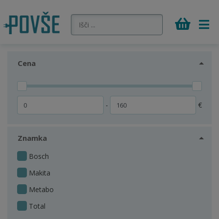
Cena
-
€
Znamka
Bosch
Makita
Metabo
Total