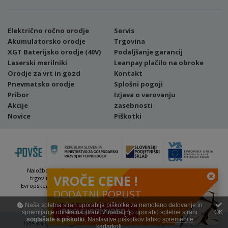
Električno ročno orodje
Servis
Akumulatorsko orodje
Trgovina
XGT Baterijsko orodje (40V)
Podaljšanje garancij
Laserski merilniki
Leanpay plačilo na obroke
Orodje za vrt in gozd
Kontakt
Pnevmatsko orodje
Splošni pogoji
Pribor
Izjava o varovanju
Akcije
zasebnosti
Novice
Piškotki
Naložbo (Vavčer za digitalni marketing - spletna stran ter spletna
VROČE CENE !
trgovina) sofinancirata Republika Slovenija in Evropska unija iz
Evropskega sklada za regionalni razvoj. Sofinanciranje se je pridobilo
DODATNI POPUST
preko Vavčerja za digitalni marketing.
Naša spletna stran uporablja piškotke za nemoteno delovanje in
POGLEJ PONUDBO !
spremljanje obiska na strani. Z nadaljnjo uporabo spletne strani
OK
soglašate s piškotki
. Nastavitve piškotkov lahko
spremenite
Izdelava spletnih trgovin
4WEB d.o.o. | © 2019-2026. Vse pravice pridržane.
kadarkoli.