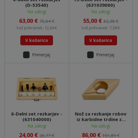
(D-53540)
(631039000)
Na zalogi
Na zalogi
63,00 €
55,00 €
75,64 €
62,38 €
Vaš prihranek: 12,64 €
Vaš prihranek: 7,38 €
V košarico
V košarico
Primerjaj
Primerjaj
6-Delni set rezkarjev -
Nož za rezkanje robov
(631040000)
iz karbidne trdine za
poševni rob 45° -
Na zalogi
Na zalogi
(623560000)
24,00 €
86,00 €
26,77 €
101,89 €