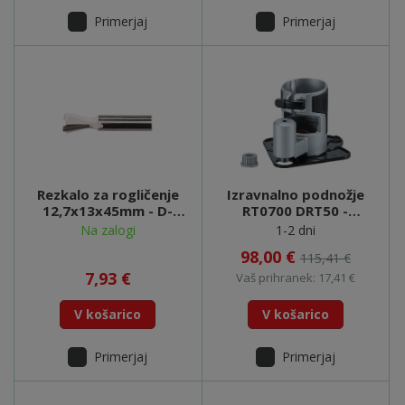
Primerjaj
Primerjaj
Rezkalo za rogličenje
Izravnalno podnožje
12,7x13x45mm - D-
RT0700 DRT50 -
48072
195562-2
Na zalogi
1-2 dni
98,00 €
115,41 €
7,93 €
Vaš prihranek: 17,41 €
V košarico
V košarico
Primerjaj
Primerjaj