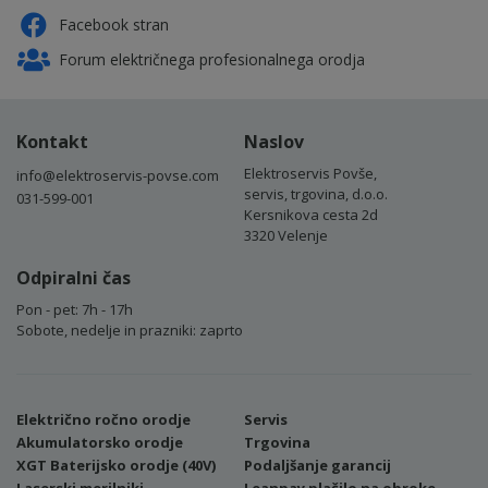
Facebook stran
Forum električnega profesionalnega orodja
Kontakt
Naslov
Elektroservis Povše,
info@elektroservis-povse.com
servis, trgovina, d.o.o.
031-599-001
Kersnikova cesta 2d
3320 Velenje
Odpiralni čas
Pon - pet: 7h - 17h
Sobote, nedelje in prazniki: zaprto
Električno ročno orodje
Servis
Akumulatorsko orodje
Trgovina
XGT Baterijsko orodje (40V)
Podaljšanje garancij
Laserski merilniki
Leanpay plačilo na obroke