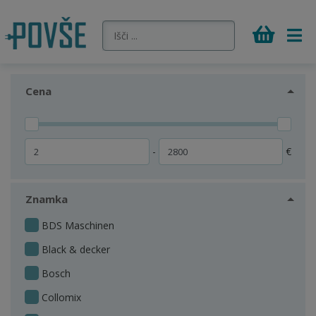
Cena
-
€
Znamka
BDS Maschinen
Black & decker
Bosch
Collomix