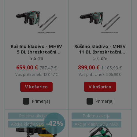
Rušilno kladivo - MHEV
Rušilno kladivo - MHEV
5 BL (brezkrtačni
11 BL (brezkrtačni
motor) (600769500) +
motor) (600770500) +
5-6 dni
5-6 dni
špica in dleto
špica in dleto
659,00 €
899,00 €
787,47 €
1.105,93 €
Vaš prihranek: 128,47 €
Vaš prihranek: 206,93 €
V košarico
V košarico
Primerjaj
Primerjaj
Poletna akcija
Poletna akcija
-42%
Akcija kladiv SDS MAX
Akcija kladiv SDS MAX