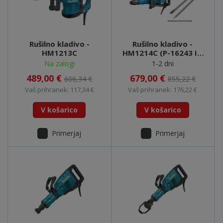
Rušilno kladivo -
Rušilno kladivo -
HM1213C
HM1214C (P-16243 IN
P-16271)
Na zalogi
1-2 dni
489,00 €
679,00 €
606,34 €
855,22 €
Vaš prihranek: 117,34 €
Vaš prihranek: 176,22 €
V košarico
V košarico
Primerjaj
Primerjaj