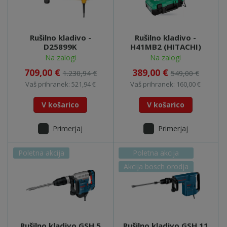
Rušilno kladivo -
Rušilno kladivo -
D25899K
H41MB2 (HITACHI)
Na zalogi
Na zalogi
709,00 €
389,00 €
1.230,94 €
549,00 €
Vaš prihranek: 521,94 €
Vaš prihranek: 160,00 €
V košarico
V košarico
Primerjaj
Primerjaj
Poletna akcija
Poletna akcija
Akcija bosch orodja
Rušilno kladivo GSH 5
Rušilno kladivo GSH 11