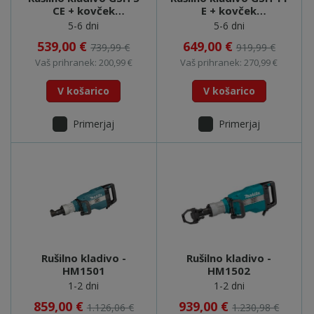
CE + kovček
E + kovček
(0611321000)
(0611316708)
5-6 dni
5-6 dni
539,00 €
649,00 €
739,99 €
919,99 €
Vaš prihranek: 200,99 €
Vaš prihranek: 270,99 €
V košarico
V košarico
Primerjaj
Primerjaj
Rušilno kladivo -
Rušilno kladivo -
HM1501
HM1502
1-2 dni
1-2 dni
859,00 €
939,00 €
1.126,06 €
1.230,98 €