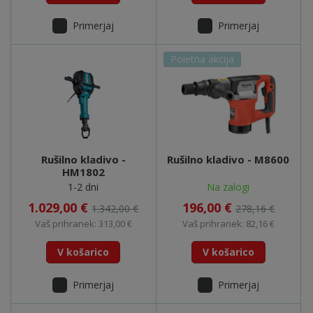
Primerjaj
Primerjaj
Poletna akcija
Rušilno kladivo -
Rušilno kladivo - M8600
HM1802
1-2 dni
Na zalogi
1.029,00 €
196,00 €
1.342,00 €
278,16 €
Vaš prihranek: 313,00 €
Vaš prihranek: 82,16 €
V košarico
V košarico
Primerjaj
Primerjaj