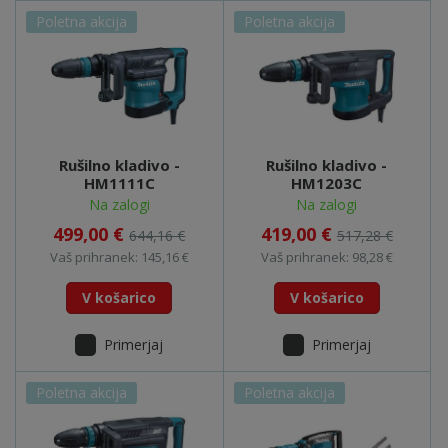
Poletna akcija
Poletna akcija
Rušilno kladivo -
Rušilno kladivo -
HM1111C
HM1203C
Na zalogi
Na zalogi
499,00 €
419,00 €
644,16 €
517,28 €
Vaš prihranek: 145,16 €
Vaš prihranek: 98,28 €
V košarico
V košarico
Primerjaj
Primerjaj
Poletna akcija
Poletna akcija