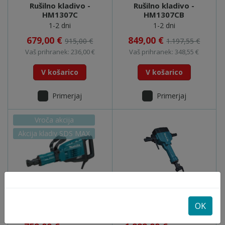
Rušilno kladivo -
Rušilno kladivo -
HM1307C
HM1307CB
1-2 dni
1-2 dni
679,00 €
849,00 €
915,00 €
1.197,55 €
Vaš prihranek: 236,00 €
Vaš prihranek: 348,55 €
V košarico
V košarico
Primerjaj
Primerjaj
Vroča akcija
Akcija kladiv SDS MAX
Rušilno kladivo -
Rušilno kladivo -
HM1317C
HM1801
OK
Na zalogi
1-2 dni