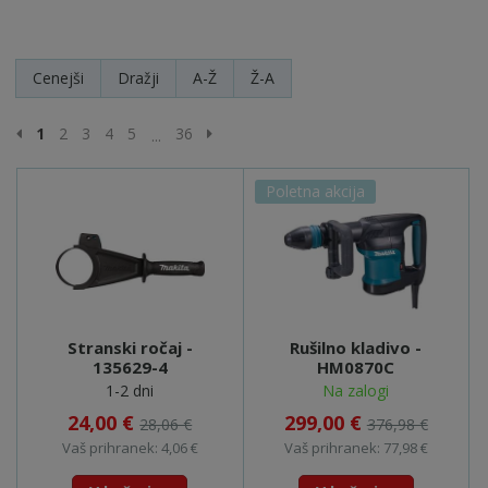
Cenejši
Dražji
A-Ž
Ž-A
Prejšnja stran
Naslednja stran
1
2
3
4
5
36
...
Poletna akcija
Stranski ročaj -
Rušilno kladivo -
135629-4
HM0870C
1-2 dni
Na zalogi
24,00 €
299,00 €
28,06 €
376,98 €
Vaš prihranek: 4,06 €
Vaš prihranek: 77,98 €