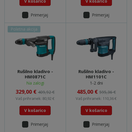
V košarico
V košarico
Primerjaj
Primerjaj
Poletna akcija
Rušilno kladivo -
Rušilno kladivo -
HM0871C
HM1101C
Na zalogi
1-2 dni
329,00 €
485,00 €
409,92 €
595,36 €
Vaš prihranek: 80,92 €
Vaš prihranek: 110,36 €
V košarico
V košarico
Primerjaj
Primerjaj