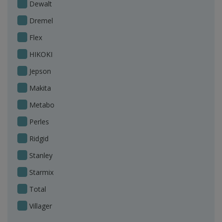
Dewalt
Dremel
Flex
HIKOKI
Jepson
Makita
Metabo
Perles
Ridgid
Stanley
Starmix
Total
Villager