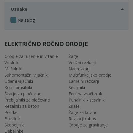
Oznake
Na zalogi
ELEKTRIČNO ROČNO ORODJE
Orodje za rušenje in vrtanje
Žage
Vrtalniki
Verižni rezkarji
Mešalniki
Nadrezkarji
Suhomontažni vijačniki
Multifunkcijsko orodje
Udarni vijačniki
Lamelni rezkarji
Kotni brusilniki
Sesalniki
Škarje za pločevino
Feni na vroči zrak
Prebijalniki za pločevino
Puhalniki - sesalniki
Rezalniki za beton
Žirafe
Polirke
Žage za kovino
Brusilniki
Rezkarji robov
Skobeljniki
Orodje za graviranje
Debelinke