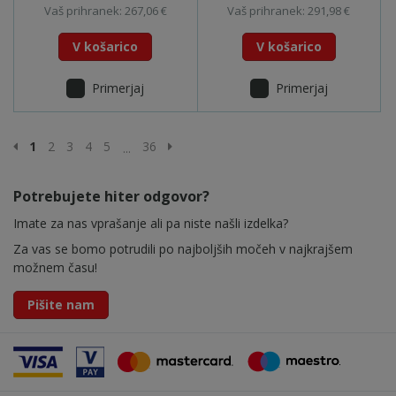
Vaš prihranek: 267,06 €
Vaš prihranek: 291,98 €
V košarico
V košarico
Primerjaj
Primerjaj
Prejšnja stran
Naslednja stran
1
2
3
4
5
36
...
Potrebujete hiter odgovor?
Imate za nas vprašanje ali pa niste našli izdelka?
Za vas se bomo potrudili po najboljših močeh v najkrajšem
možnem času!
Pišite nam