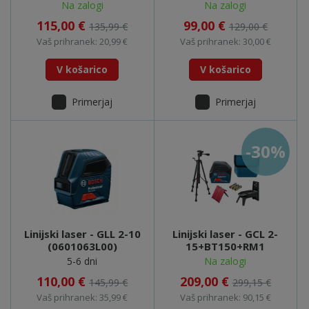
0603265500
Na zalogi
Na zalogi
115,00 €
99,00 €
135,99 €
129,00 €
Vaš prihranek: 20,99 €
Vaš prihranek: 30,00 €
V košarico
V košarico
Primerjaj
Primerjaj
-30%
Linijski laser - GLL 2-10
Linijski laser - GCL 2-
(0601063L00)
15+BT150+RM1
5-6 dni
Na zalogi
110,00 €
209,00 €
145,99 €
299,15 €
Vaš prihranek: 35,99 €
Vaš prihranek: 90,15 €