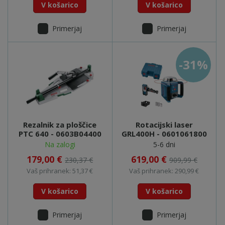
V košarico
V košarico
Primerjaj
Primerjaj
-31%
Rezalnik za ploščice
Rotacijski laser
PTC 640 - 0603B04400
GRL400H - 0601061800
Na zalogi
5-6 dni
179,00 €
619,00 €
230,37 €
909,99 €
Vaš prihranek: 51,37 €
Vaš prihranek: 290,99 €
V košarico
V košarico
Primerjaj
Primerjaj