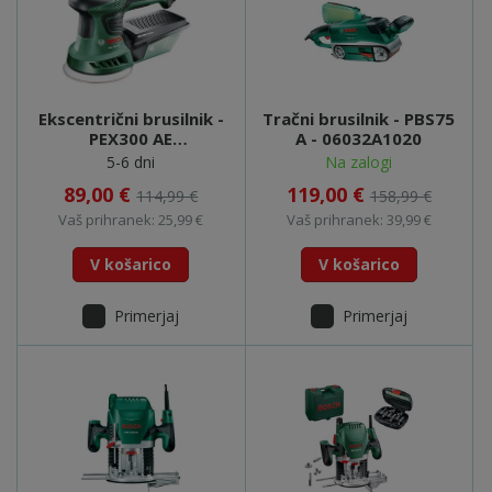
Ekscentrični brusilnik -
Tračni brusilnik - PBS75
PEX300 AE
A - 06032A1020
(06033A3020)
5-6 dni
Na zalogi
89,00 €
119,00 €
114,99 €
158,99 €
Vaš prihranek: 25,99 €
Vaš prihranek: 39,99 €
V košarico
V košarico
Primerjaj
Primerjaj