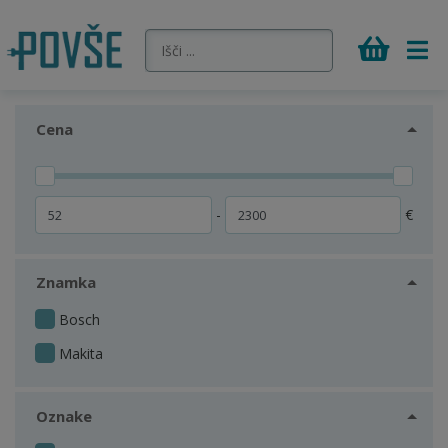
Cena
-
€
Znamka
Bosch
Makita
Oznake