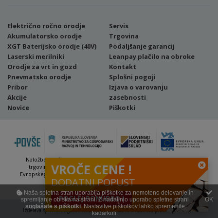
Električno ročno orodje
Servis
Akumulatorsko orodje
Trgovina
XGT Baterijsko orodje (40V)
Podaljšanje garancij
Laserski merilniki
Leanpay plačilo na obroke
Orodje za vrt in gozd
Kontakt
Pnevmatsko orodje
Splošni pogoji
Pribor
Izjava o varovanju
Akcije
zasebnosti
Novice
Piškotki
Naložbo (Vavčer za digitalni marketing - spletna stran ter spletna
VROČE CENE !
trgovina) sofinancirata Republika Slovenija in Evropska unija iz
Evropskega sklada za regionalni razvoj. Sofinanciranje se je pridobilo
DODATNI POPUST
preko Vavčerja za digitalni marketing.
Naša spletna stran uporablja piškotke za nemoteno delovanje in
POGLEJ PONUDBO !
spremljanje obiska na strani. Z nadaljnjo uporabo spletne strani
OK
soglašate s piškotki
. Nastavitve piškotkov lahko
spremenite
Izdelava spletnih trgovin
4WEB d.o.o. | © 2019-2026. Vse pravice pridržane.
kadarkoli.