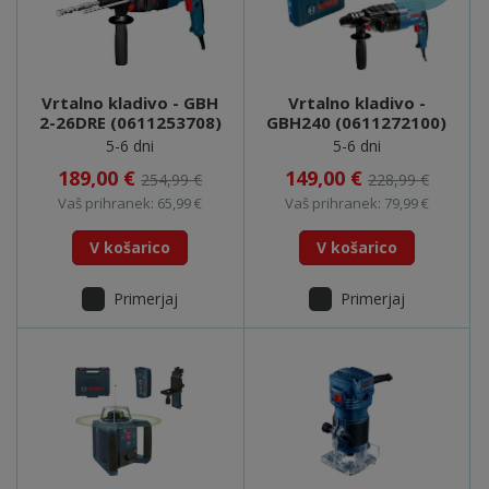
Vrtalno kladivo - GBH
Vrtalno kladivo -
2-26DRE (0611253708)
GBH240 (0611272100)
5-6 dni
5-6 dni
189,00 €
149,00 €
254,99 €
228,99 €
Vaš prihranek: 65,99 €
Vaš prihranek: 79,99 €
V košarico
V košarico
Primerjaj
Primerjaj