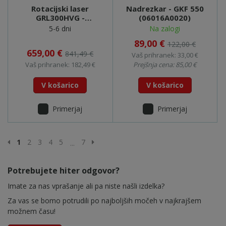
Rotacijski laser
Nadrezkar - GKF 550
GRL300HVG -
(06016A0020)
0601061700
5-6 dni
Na zalogi
89,00 €
122,00 €
659,00 €
841,49 €
Vaš prihranek: 33,00 €
Vaš prihranek: 182,49 €
Prejšnja cena: 85,00 €
V košarico
V košarico
Primerjaj
Primerjaj
Prejšnja stran
Naslednja stran
1
2
3
4
5
7
...
Potrebujete hiter odgovor?
Imate za nas vprašanje ali pa niste našli izdelka?
Za vas se bomo potrudili po najboljših močeh v najkrajšem
možnem času!