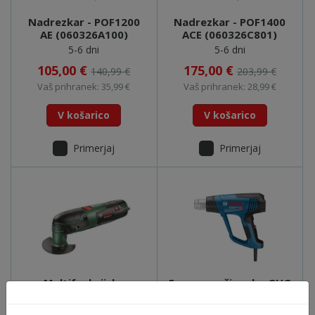
Nadrezkar - POF1200
Nadrezkar - POF1400
AE (060326A100)
ACE (060326C801)
5-6 dni
5-6 dni
105,00 €
175,00 €
140,99 €
203,99 €
Vaš prihranek: 35,99 €
Vaš prihranek: 28,99 €
V košarico
V košarico
Primerjaj
Primerjaj
Multifunkcijska
Fen na vroči zrak - GHG
naprava - PMG2000 CE
23-66 (06012A6300)
(0603102003)
5-6 dni
5-6 dni