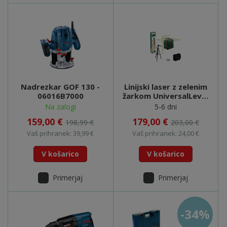
Nadrezkar GOF 130 -
Linijski laser z zelenim
06016B7000
žarkom UniversalLevel
360 + TT150 -
Na zalogi
5-6 dni
0603663E09
159,00 €
179,00 €
198,99 €
203,00 €
Vaš prihranek: 39,99 €
Vaš prihranek: 24,00 €
V košarico
V košarico
Primerjaj
Primerjaj
-34%