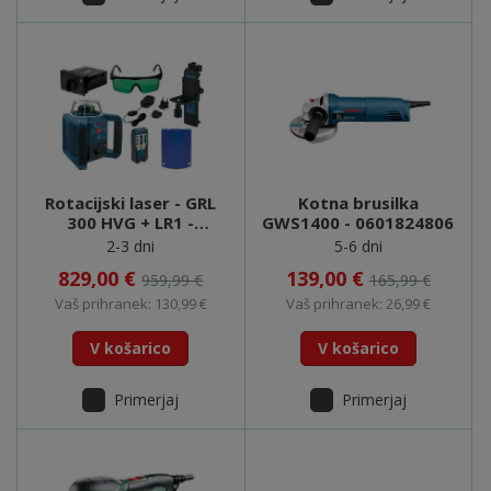
Rotacijski laser - GRL
Kotna brusilka
300 HVG + LR1 -
GWS1400 - 0601824806
0601061701
2-3 dni
5-6 dni
829,00 €
139,00 €
959,99 €
165,99 €
Vaš prihranek: 130,99 €
Vaš prihranek: 26,99 €
V košarico
V košarico
Primerjaj
Primerjaj