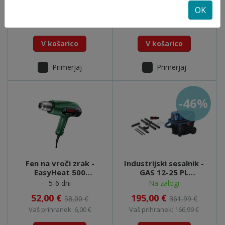
OK
89,00 €
175,00 €
104,02 €
223,99 €
Vaš prihranek: 15,02 €
Vaš prihranek: 48,99 €
V košarico
V košarico
Primerjaj
Primerjaj
-46%
Fen na vroči zrak -
Industrijski sesalnik -
EasyHeat 500
GAS 12-25 PL
(06032A6020)
(060197C100)
5-6 dni
Na zalogi
52,00 €
195,00 €
58,00 €
361,99 €
Vaš prihranek: 6,00 €
Vaš prihranek: 166,99 €