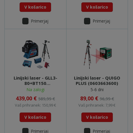
V košarico
V košarico
Primerjaj
Primerjaj
Linijski laser - GLL3-
Linijski laser - QUIGO
80+BT150
PLUS (0603663600)
(06159940KD)
Na zalogi
5-6 dni
439,00 €
89,00 €
589,99 €
96,99 €
Vaš prihranek: 150,99 €
Vaš prihranek: 7,99 €
V košarico
V košarico
Primerjaj
Primerjaj