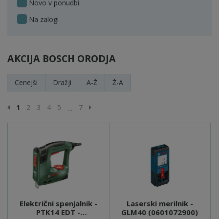
Novo v ponudbi
Na zalogi
AKCIJA BOSCH ORODJA
Cenejši
Dražji
A-Ž
Ž-A
Prejšnja stran
Naslednja stran
1
2
3
4
5
7
...
Električni spenjalnik -
Laserski merilnik -
PTK14 EDT -
GLM40 (0601072900)