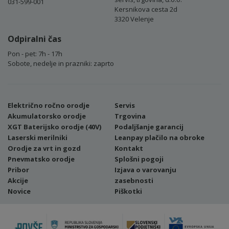
031-599-001
Kersnikova cesta 2d
3320 Velenje
Odpiralni čas
Pon - pet: 7h - 17h
Sobote, nedelje in prazniki: zaprto
Električno ročno orodje
Servis
Akumulatorsko orodje
Trgovina
XGT Baterijsko orodje (40V)
Podaljšanje garancij
Laserski merilniki
Leanpay plačilo na obroke
Orodje za vrt in gozd
Kontakt
Pnevmatsko orodje
Splošni pogoji
Pribor
Izjava o varovanju
Akcije
zasebnosti
Novice
Piškotki