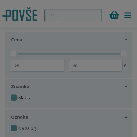
Cena
-
€
Znamka
Makita
Oznake
Na zalogi