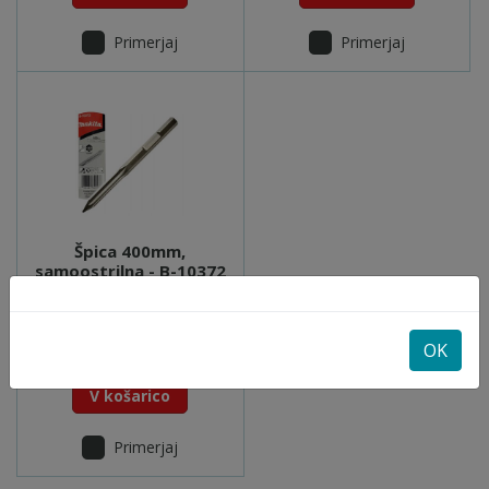
Primerjaj
Primerjaj
Špica 400mm,
samoostrilna - B-10372
Na zalogi
28,00 €
34,77 €
OK
Vaš prihranek: 6,77 €
V košarico
Primerjaj