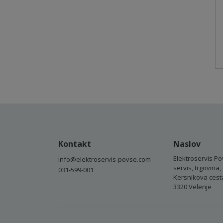
Kontakt
Naslov
Elektroservis Po
info@elektroservis-povse.com
servis, trgovina, 
031-599-001
Kersnikova cest
3320 Velenje