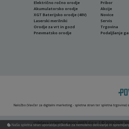
Električno ročno orodje
Pribor
Akumulatorsko orodje
Akcije
XGT Baterijsko orodje (40V)
Novice
Laserski merilniki
Servis
Orodje za vrt in gozd
Trgovina
Pnevmatsko orodje
Podaljšanje ga
Naložbo (Vavčer za digitalni marketing - spletna stran ter spletna trgovina) 
Izdelava spletnih trgovin
4WEB d.o.o. | © 2019-2026. Vs
Naša spletna stran uporablja piškotke za nemoteno delovanje in spremljanje