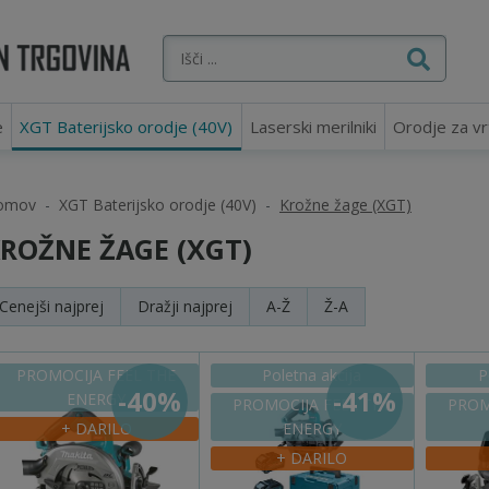
e
XGT Baterijsko orodje (40V)
Laserski merilniki
Orodje za vr
omov
XGT Baterijsko orodje (40V)
Krožne žage (XGT)
ROŽNE ŽAGE (XGT)
Cenejši
najprej
Dražji
najprej
A-Ž
Ž-A
PROMOCIJA FEEL THE
Poletna akcija
P
-40%
-41%
ENERGY
PROMOCIJA FEEL THE
PROM
+ DARILO
ENERGY
+ DARILO