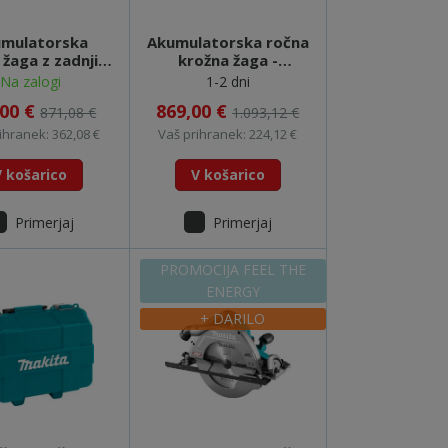
mulatorska
Akumulatorska ročna
 žaga z zadnjim
krožna žaga -
ročajem -
HS004GM202 XGT
Na zalogi
1-2 dni
2GT101 (XGT)
FEEL THE ENERGY
,00 €
869,00 €
871,08 €
1.093,12 €
L THE ENERGY
ihranek: 362,08 €
Vaš prihranek: 224,12 €
V košarico
V košarico
Primerjaj
Primerjaj
PROMOCIJA FEEL THE
ENERGY
+ DARILO