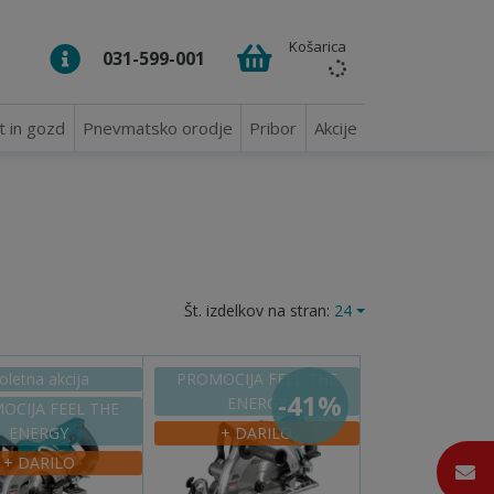
Košarica
031-599-001
t in gozd
Pnevmatsko orodje
Pribor
Akcije
Št. izdelkov na stran:
24
oletna akcija
PROMOCIJA FEEL THE
-41%
ENERGY
OCIJA FEEL THE
ENERGY
+ DARILO
+ DARILO