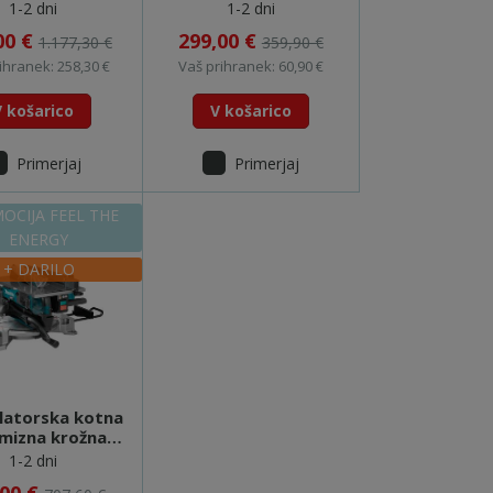
1GT201 (XGT)
HS012GZ (XGT) FEEL
1-2 dni
1-2 dni
L THE ENERGY
THE ENERGY
00 €
299,00 €
1.177,30 €
359,90 €
ihranek: 258,30 €
Vaš prihranek: 60,90 €
V košarico
V košarico
Primerjaj
Primerjaj
OCIJA FEEL THE
ENERGY
+ DARILO
latorska kotna
amizna krožna
 LH001GZ (XGT)
1-2 dni
L THE ENERGY