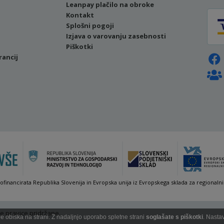
Leanpay plačilo na obroke
Kontakt
Splošni pogoji
Izjava o varovanju zasebnosti
Piškotki
rancij
sofinancirata Republika Slovenija in Evropska unija iz Evropskega sklada za regionalni
e pravice pridržane.
 obiska na strani. Z nadaljnjo uporabo spletne strani
soglašate s piškotki
. Nasta