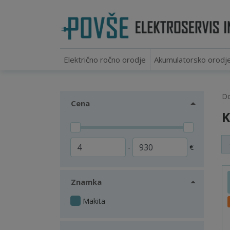
Električno ročno orodje
Akumulatorsko orodj
D
Cena
K
-
€
Znamka
Makita