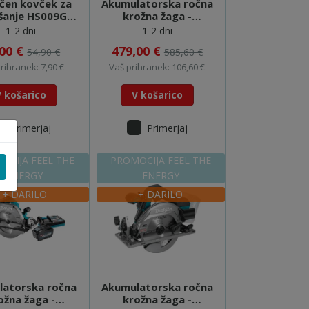
ičen kovček za
Akumulatorska ročna
šanje HS009G -
krožna žaga -
821866-3
HS011GZ (XGT) FEEL
1-2 dni
1-2 dni
THE ENERGY
,00 €
479,00 €
54,90 €
585,60 €
rihranek: 7,90 €
Vaš prihranek: 106,60 €
V košarico
V košarico
Primerjaj
Primerjaj
OCIJA FEEL THE
PROMOCIJA FEEL THE
ENERGY
ENERGY
+ DARILO
+ DARILO
latorska ročna
Akumulatorska ročna
ožna žaga -
krožna žaga -