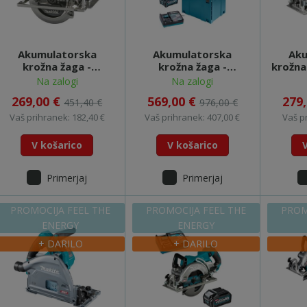
Akumulatorska
Akumulatorska
Aku
krožna žaga -
krožna žaga -
krožna
HS003GZ (XGT) FEEL
HS003GM201 (XGT)
roča
Na zalogi
Na zalogi
THE ENERGY
FEEL THE ENERGY
(XG
269,00 €
569,00 €
279
451,40 €
976,00 €
Vaš prihranek: 182,40 €
Vaš prihranek: 407,00 €
Vaš p
V košarico
V košarico
Primerjaj
Primerjaj
PROMOCIJA FEEL THE
PROMOCIJA FEEL THE
PROM
ENERGY
ENERGY
+ DARILO
+ DARILO