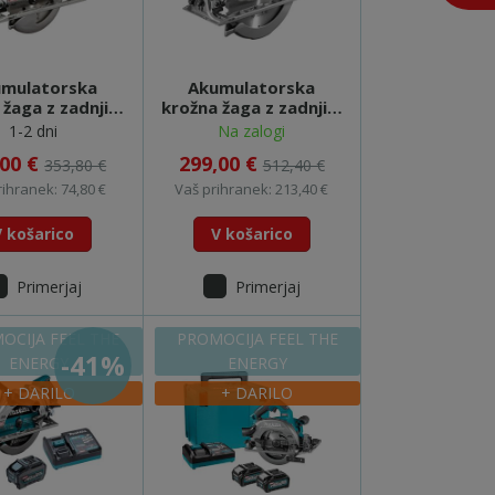
mulatorska
Akumulatorska
 žaga z zadnjim
krožna žaga z zadnjim
jem - RS001GZ
ročajem - RS002GZ
1-2 dni
Na zalogi
T) FEEL THE
(XGT) FEEL THE
,00 €
299,00 €
353,80 €
512,40 €
ENERGY
ENERGY
rihranek: 74,80 €
Vaš prihranek: 213,40 €
V košarico
V košarico
Primerjaj
Primerjaj
OCIJA FEEL THE
PROMOCIJA FEEL THE
-41%
ENERGY
ENERGY
+ DARILO
+ DARILO