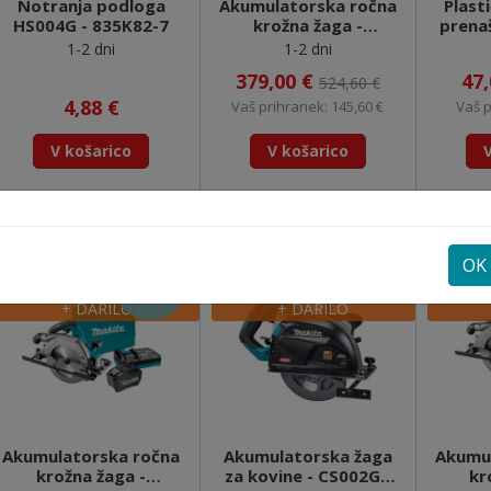
Notranja podloga
Akumulatorska ročna
Plast
HS004G - 835K82-7
krožna žaga -
prena
HS009GZ (XGT) FEEL
1-2 dni
1-2 dni
THE ENERGY
379,00 €
47
524,60 €
4,88 €
Vaš prihranek: 145,60 €
Vaš p
V košarico
V košarico
Primerjaj
Primerjaj
PROMOCIJA FEEL THE
PROMOCIJA FEEL THE
PROM
OK
-34%
ENERGY
ENERGY
+ DARILO
+ DARILO
Akumulatorska ročna
Akumulatorska žaga
Akumu
krožna žaga -
za kovine - CS002GZ
kr