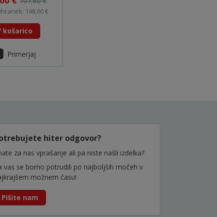
,00 €
707,60 €
ihranek: 148,60 €
V košarico
Primerjaj
otrebujete hiter odgovor?
ate za nas vprašanje ali pa niste našli izdelka?
a vas se bomo potrudili po najboljših močeh v
ajkrajšem možnem času!
Pišite nam