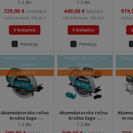
HS009GT201 (XGT)
(XGT) FEEL THE
HS01
1-2 dni
1-2 dni
FEEL THE ENERGY
ENERGY
FEE
729,00 €
449,00 €
919,
1.119,96 €
555,10 €
Vaš prihranek: 390,96 €
Vaš prihranek: 106,10 €
Vaš pr
V košarico
V košarico
Primerjaj
Primerjaj
PROMOCIJA FEEL THE
PROMOCIJA FEEL THE
PROM
ENERGY
ENERGY
+ DARILO
+ DARILO
Akumulatorska ročna
Akumulatorska ročna
Akumu
krožna žaga -
krožna žaga -
in n
HS013GZ (XGT) FEEL
HS013GT101(XGT)
žaga -
1-2 dni
1-2 dni
THE ENERGY
FEEL THE ENERGY
FEE