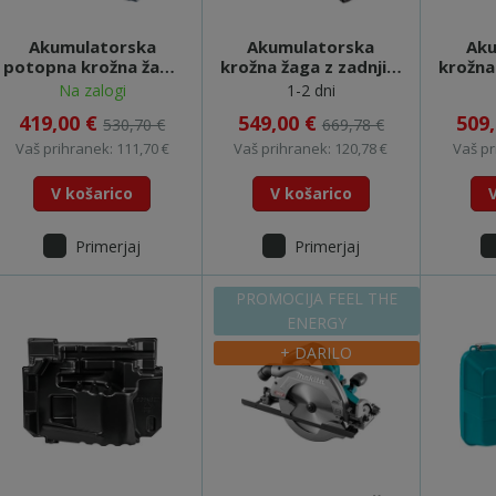
Akumulatorska
Akumulatorska
Aku
potopna krožna žaga
krožna žaga z zadnjim
krožna
- SP001GZ03 (XGT)
ročajem -
Na zalogi
1-2 dni
FEEL THE ENERGY
RS001GM101 (XGT)
RS00
419,00 €
549,00 €
509
530,70 €
669,78 €
FEEL THE ENERGY
FEE
Vaš prihranek: 111,70 €
Vaš prihranek: 120,78 €
Vaš pr
V košarico
V košarico
Primerjaj
Primerjaj
PROMOCIJA FEEL THE
ENERGY
+ DARILO