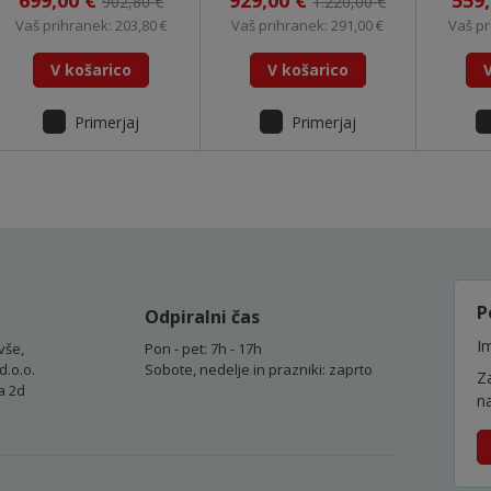
699,00 €
929,00 €
559
902,80 €
1.220,00 €
Vaš prihranek: 203,80 €
Vaš prihranek: 291,00 €
Vaš pr
V košarico
V košarico
Primerjaj
Primerjaj
P
Odpiralni čas
Im
vše,
Pon - pet: 7h - 17h
d.o.o.
Sobote, nedelje in prazniki: zaprto
Z
a 2d
n