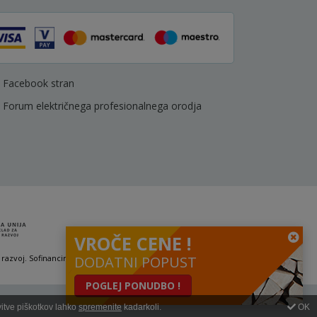
Facebook stran
Forum električnega profesionalnega orodja
VROČE CENE !
 razvoj. Sofinanciranje se je pridobilo preko Vavčerja za digitalni marketing.
DODATNI POPUST
POGLEJ PONUDBO !
vitve piškotkov lahko
spremenite
kadarkoli.
OK