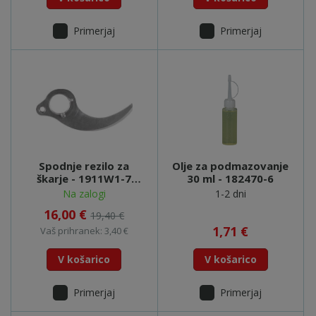
Primerjaj
Primerjaj
Spodnje rezilo za
Olje za podmazovanje
škarje - 1911W1-7
30 ml - 182470-6
(UP100D)
Na zalogi
1-2 dni
16,00 €
19,40 €
1,71 €
Vaš prihranek: 3,40 €
V košarico
V košarico
Primerjaj
Primerjaj