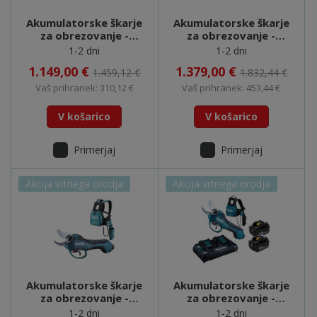
Akumulatorske škarje
Akumulatorske škarje
za obrezovanje -
za obrezovanje -
DUP361Z
DUP361PT2
1-2 dni
1-2 dni
1.149,00 €
1.379,00 €
1.459,12 €
1.832,44 €
Vaš prihranek: 310,12 €
Vaš prihranek: 453,44 €
V košarico
V košarico
Primerjaj
Primerjaj
Akcija vrtnega orodja
Akcija vrtnega orodja
Akumulatorske škarje
Akumulatorske škarje
za obrezovanje -
za obrezovanje -
DUP362Z
DUP362PT2
1-2 dni
1-2 dni