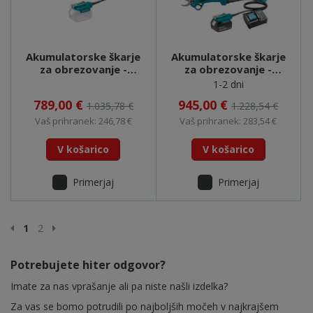
Akumulatorske škarje
Akumulatorske škarje
za obrezovanje -
za obrezovanje -
DUP180Z
DUP180T001
1-2 dni
789,00 €
945,00 €
1.035,78 €
1.228,54 €
Vaš prihranek: 246,78 €
Vaš prihranek: 283,54 €
V košarico
V košarico
Primerjaj
Primerjaj
Prejšnja stran
Naslednja stran
1
2
Potrebujete hiter odgovor?
Imate za nas vprašanje ali pa niste našli izdelka?
Za vas se bomo potrudili po najboljših močeh v najkrajšem