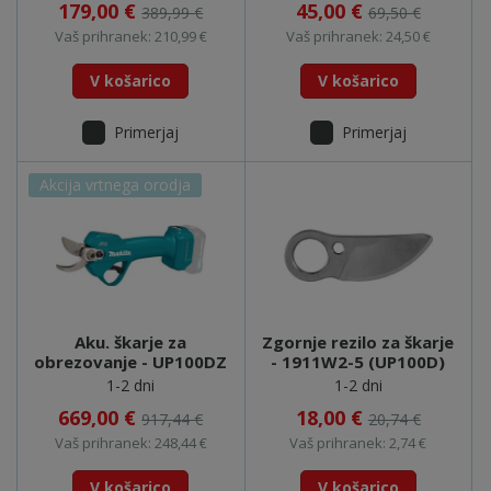
179,00 €
45,00 €
389,99 €
69,50 €
Vaš prihranek: 210,99 €
Vaš prihranek: 24,50 €
V košarico
V košarico
Primerjaj
Primerjaj
Akcija vrtnega orodja
Aku. škarje za
Zgornje rezilo za škarje
obrezovanje - UP100DZ
- 1911W2-5 (UP100D)
1-2 dni
1-2 dni
669,00 €
18,00 €
917,44 €
20,74 €
Vaš prihranek: 248,44 €
Vaš prihranek: 2,74 €
V košarico
V košarico