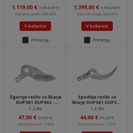
1.119,00 €
1.399,00 €
1.464,00 €
1.942,00 €
Vaš prihranek: 345,00 €
Vaš prihranek: 543,00 €
V košarico
V košarico
Primerjaj
Primerjaj
Zgornje rezilo za škarje
Spodnje rezilo za
DUP361 DUP362 -
škarje DUP361 DUP362
197366-8
- 197367-6
1-2 dni
1-2 dni
47,00 €
44,00 €
54,90 €
51,24 €
Vaš prihranek: 7,90 €
Vaš prihranek: 7,24 €