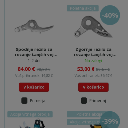
Poletna akcija
-40%
Spodnje rezilo za
Zgornje rezilo za
rezanje tanjših vej
rezanje tanjših vej
DUP361 DUP362 -
Zgornje rezilo za
1-2 dni
Na zalogi
199171-9
rezanje tanjših vej
84,00 €
53,00 €
98,82 €
89,67 €
DUP361 DUP362 -
199314-
Vaš prihranek: 14,82 €
Vaš prihranek: 36,67 €
V košarico
V košarico
Primerjaj
Primerjaj
Akcija vrtnega orodja
Poletna akcija
-39%
Akcija vrtnega orodja