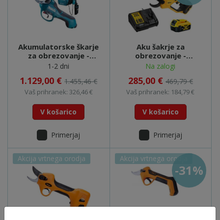
Akumulatorske škarje
Aku šakrje za
za obrezovanje -
obrezovanje -
DUP361ZN
DCMPP568P1
1-2 dni
Na zalogi
1.129,00 €
285,00 €
1.455,46 €
469,79 €
Vaš prihranek: 326,46 €
Vaš prihranek: 184,79 €
V košarico
V košarico
Primerjaj
Primerjaj
Akcija vrtnega orodja
Akcija vrtnega orodja
-31%