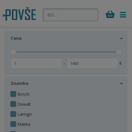
Cena
-
€
Znamka
Bosch
Dewalt
Lamigo
Makita