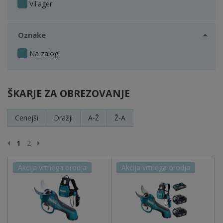
Villager
Oznake
Na zalogi
ŠKARJE ZA OBREZOVANJE
Cenejši
Dražji
A-Ž
Ž-A
Prejšnja stran
Naslednja stran
1
2
Akcija vrtnega orodja
Akcija vrtnega orodja