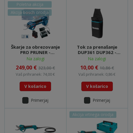
Poletna akcija
Akcija bosch orodja
Škarje za obrezovanje
Tok za prenašanje
PRO PRUNER -
DUP361 DUP362 -
06019K1021
161379-5
Na zalogi
Na zalogi
249,00 €
10,00 €
323,00 €
10,86 €
Vaš prihranek: 74,00 €
Vaš prihranek: 0,86 €
V košarico
V košarico
Primerjaj
Primerjaj
Akcija vrtnega orodja