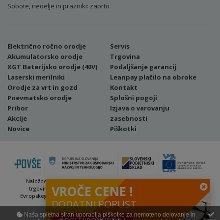
Sobote, nedelje in prazniki: zaprto
Električno ročno orodje
Servis
Akumulatorsko orodje
Trgovina
XGT Baterijsko orodje (40V)
Podaljšanje garancij
Laserski merilniki
Leanpay plačilo na obroke
Orodje za vrt in gozd
Kontakt
Pnevmatsko orodje
Splošni pogoji
Pribor
Izjava o varovanju
Akcije
zasebnosti
Novice
Piškotki
Naložbo (Vavčer za digitalni marketing - spletna stran ter spletna
VROČE CENE !
trgovina) sofinancirata Republika Slovenija in Evropska unija iz
Evropskega sklada za regionalni razvoj. Sofinanciranje se je pridobilo
DODATNI POPUST
preko Vavčerja za digitalni marketing.
Naša spletna stran uporablja piškotke za nemoteno delovanje in