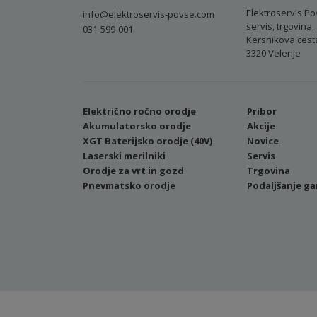
Elektroservis Po
info@elektroservis-povse.com
servis, trgovina, 
031-599-001
Kersnikova cest
3320 Velenje
Električno ročno orodje
Pribor
Akumulatorsko orodje
Akcije
XGT Baterijsko orodje (40V)
Novice
Laserski merilniki
Servis
Orodje za vrt in gozd
Trgovina
Pnevmatsko orodje
Podaljšanje ga