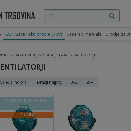
e
XGT Baterijsko orodje (40V)
Laserski merilniki
Orodje za vr
omov
XGT Baterijsko orodje (40V)
Ventilatorji
ENTILATORJI
Cenejši
najprej
Dražji
najprej
A-Ž
Ž-A
PROMOCIJA FEEL THE
ENERGY
+ DARILO