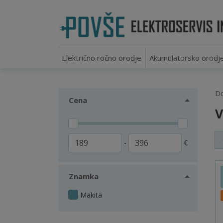
Električno ročno orodje
Akumulatorsko orodj
D
Cena
V
-
€
Znamka
Makita