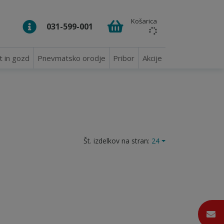
Košarica
031-599-001
t in gozd
Pnevmatsko orodje
Pribor
Akcije
Št. izdelkov na stran:
24