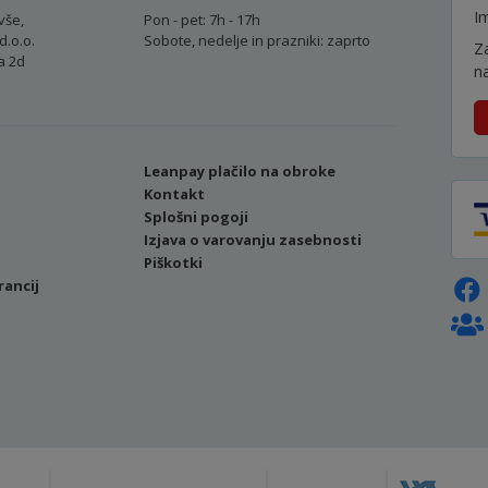
Im
vše,
Pon - pet: 7h - 17h
d.o.o.
Sobote, nedelje in prazniki: zaprto
Z
a 2d
n
Leanpay plačilo na obroke
Kontakt
Splošni pogoji
Izjava o varovanju zasebnosti
Piškotki
rancij