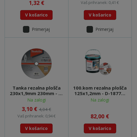
1,32 €
Vaš prihranek: 0,41 €
V košarico
V košarico
Primerjaj
Primerjaj
Tanka rezalna plošča
100.kom rezalna plošča
230x1,9mm 230mm - B-
125x1,2mm - D-18770-
12273
100
Na zalogi
Na zalogi
3,10 €
4,04 €
82,00 €
Vaš prihranek: 0,94 €
V košarico
V košarico