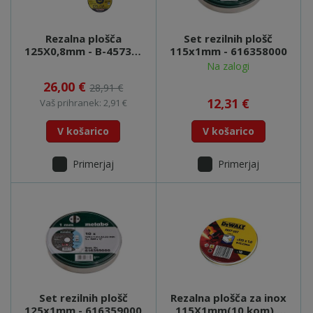
Rezalna plošča
Set rezilnih plošč
125X0,8mm - B-45733-
115x1mm - 616358000
12
Na zalogi
26,00 €
28,91 €
12,31 €
Vaš prihranek: 2,91 €
V košarico
V košarico
Primerjaj
Primerjaj
Set rezilnih plošč
Rezalna plošča za inox
125x1mm - 616359000
115X1mm(10.kom) -