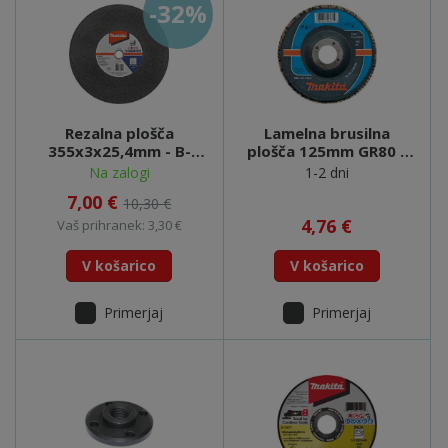
-32%
Rezalna plošča
Lamelna brusilna
355x3x25,4mm - B-
plošča 125mm GR80 -
10665
P-65193
Na zalogi
1-2 dni
7,00 €
10,30 €
4,76 €
Vaš prihranek: 3,30 €
V košarico
V košarico
Primerjaj
Primerjaj