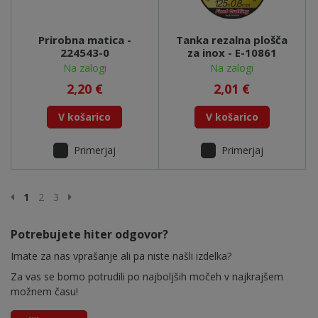
Prirobna matica -
Tanka rezalna plošča
224543-0
za inox - E-10861
Na zalogi
Na zalogi
2,20 €
2,01 €
V košarico
V košarico
Primerjaj
Primerjaj
Prejšnja stran
Naslednja stran
1
2
3
Potrebujete hiter odgovor?
Imate za nas vprašanje ali pa niste našli izdelka?
Za vas se bomo potrudili po najboljših močeh v najkrajšem
možnem času!