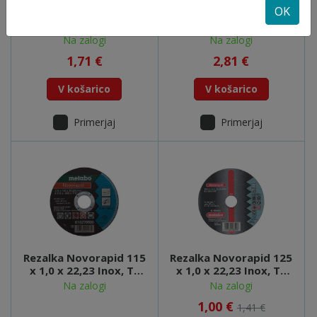
OK
Notranja prirobnica
Rezalna plošča X-LOCK
GA9020 9558 - 224415-
125x1.2mm - E-00418
9
Na zalogi
Na zalogi
1,71 €
2,81 €
V košarico
V košarico
Primerjaj
Primerjaj
Rezalka Novorapid 115
Rezalka Novorapid 125
x 1,0 x 22,23 Inox, TF
x 1,0 x 22,23 Inox, TF
41 - 616270000
41 - 616271000
Na zalogi
Na zalogi
1,00 €
1,41 €