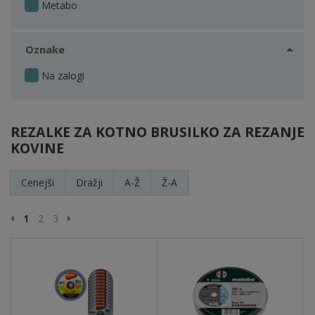
Metabo
Oznake
Na zalogi
REZALKE ZA KOTNO BRUSILKO ZA REZANJE
KOVINE
Cenejši
Dražji
A-Ž
Ž-A
Prejšnja stran
Naslednja stran
1
2
3