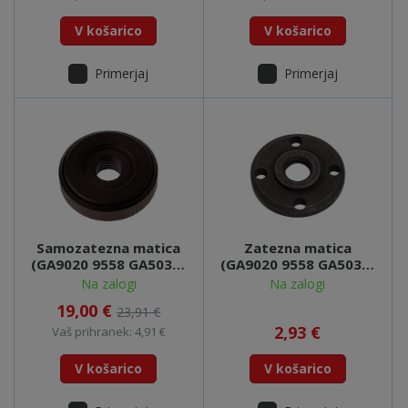
V košarico
V košarico
Primerjaj
Primerjaj
Samozatezna matica
Zatezna matica
(GA9020 9558 GA5030)
(GA9020 9558 GA5030)
- 196297-8
- 224554-5
Na zalogi
Na zalogi
19,00 €
23,91 €
2,93 €
Vaš prihranek: 4,91 €
V košarico
V košarico