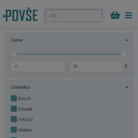
Cena
-
€
Znamka
Bosch
Dewalt
HIKOKI
Makita