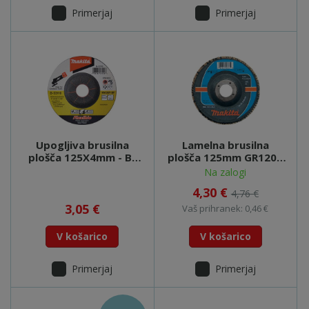
Primerjaj
Primerjaj
Upogljiva brusilna
Lamelna brusilna
plošča 125X4mm - B-
plošča 125mm GR120 -
53110
P-65202
Na zalogi
4,30 €
4,76 €
3,05 €
Vaš prihranek: 0,46 €
V košarico
V košarico
Primerjaj
Primerjaj