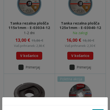
Tanka rezalna plošča
Tanka rezalna plošča
115x1mm - E-03034-12
125x1mm - E-03040-12
1-2 dni
Na zalogi
13,00 €
16,00 €
15,86 €
18,30 €
Vaš prihranek: 2,86 €
Vaš prihranek: 2,30 €
V košarico
V košarico
Primerjaj
Primerjaj
Poletna akcija