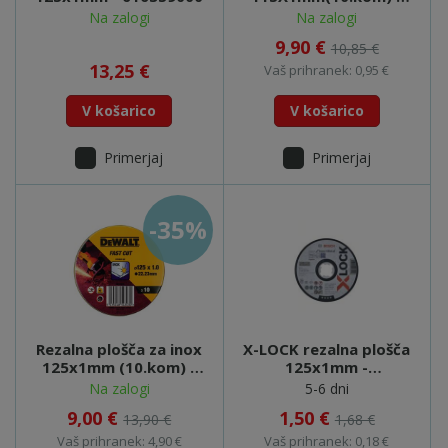
DT3506
Na zalogi
Na zalogi
9,90 €
10,85 €
13,25 €
Vaš prihranek: 0,95 €
V košarico
V košarico
Primerjaj
Primerjaj
-35%
Rezalna plošča za inox
X-LOCK rezalna plošča
125x1mm (10.kom) -
125x1mm -
DT3507
2608619264
Na zalogi
5-6 dni
9,00 €
1,50 €
13,90 €
1,68 €
Vaš prihranek: 4,90 €
Vaš prihranek: 0,18 €