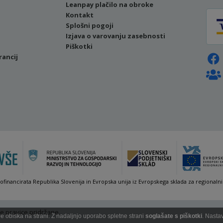
Leanpay plačilo na obroke
Kontakt
Splošni pogoji
Izjava o varovanju zasebnosti
Piškotki
rancij
sofinancirata Republika Slovenija in Evropska unija iz Evropskega sklada za regionalni
e pravice pridržane.
 obiska na strani. Z nadaljnjo uporabo spletne strani
soglašate s piškotki
. Nasta