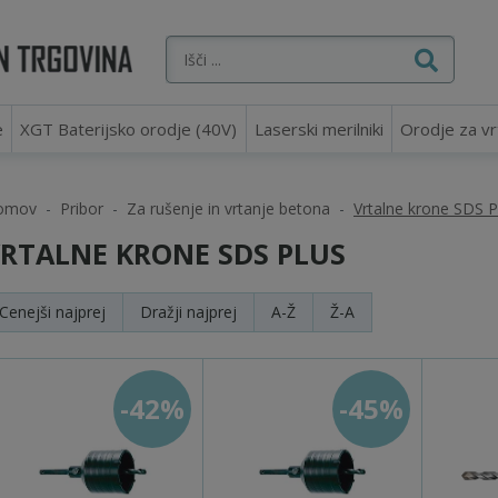
e
XGT Baterijsko orodje (40V)
Laserski merilniki
Orodje za vr
omov
Pribor
Za rušenje in vrtanje betona
Vrtalne krone SDS 
RTALNE KRONE SDS PLUS
Cenejši
najprej
Dražji
najprej
A-Ž
Ž-A
-42%
-45%