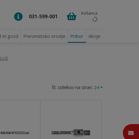
Košarica
031-599-001
t in gozd
Pnevmatsko orodje
Pribor
Akcije
PLUS
Št. izdelkov na stran:
24