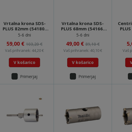
Vrtalna krona SDS-
Vrtalna krona SDS-
Centri
PLUS 82mm (54180)
PLUS 68mm (54166)
PLUS
PROJAHN
PROJAHN
5-6 dni
5-6 dni
59,00 €
49,00 €
5
103,20 €
89,10 €
Vaš prihranek: 44,20 €
Vaš prihranek: 40,10 €
Vaš p
V košarico
V košarico
Primerjaj
Primerjaj