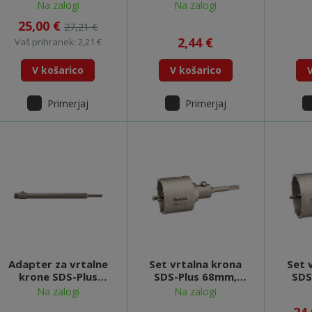
8x110mm - D-73972
110m
Na zalogi
Na zalogi
25,00 €
27,21 €
2,44 €
Vaš prihranek: 2,21 €
V košarico
V košarico
Primerjaj
Primerjaj
Adapter za vrtalne
Set vrtalna krona
Set 
krone SDS-Plus
SDS-Plus 68mm,
SDS
350mm - D-74005
adapter in sveder - D-
adapte
Na zalogi
Na zalogi
74011