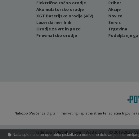
Električno ročno orodje
Pribor
Akumulatorsko orodje
Akcije
XGT Baterijsko orodje (40V)
Novice
Laserski merilniki
Servis
Orodje za vrt in gozd
Trgovina
Pnevmatsko orodje
Podaljšanje ga
Naložbo (Vavčer za digitalni marketing - spletna stran ter spletna trgovina) 
Izdelava spletnih trgovin
4WEB d.o.o. | © 2019-2026. Vs
Naša spletna stran uporablja piškotke za nemoteno delovanje in spremljanje