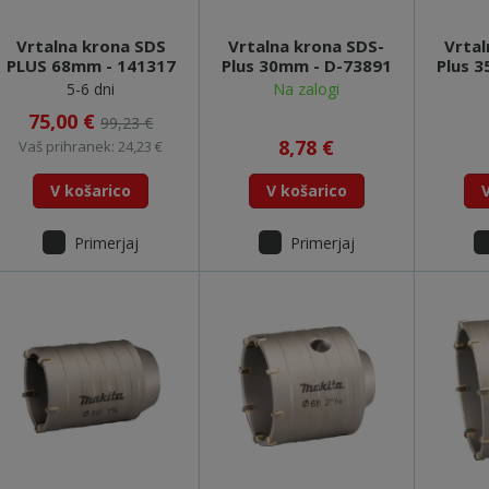
Vrtalna krona SDS
Vrtalna krona SDS-
Vrtal
PLUS 68mm - 141317
Plus 30mm - D-73891
Plus 
5-6 dni
Na zalogi
75,00 €
99,23 €
8,78 €
Vaš prihranek: 24,23 €
V košarico
V košarico
Primerjaj
Primerjaj