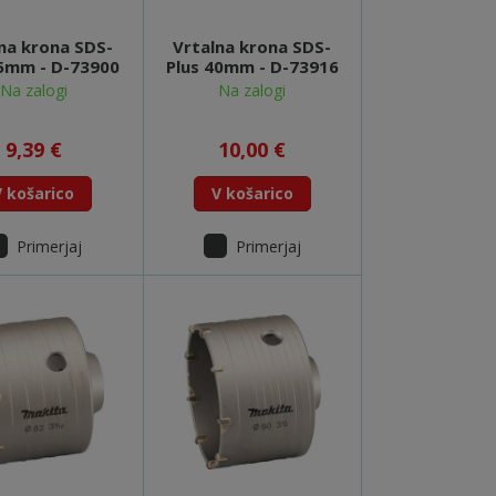
na krona SDS-
Vrtalna krona SDS-
35mm - D-73900
Plus 40mm - D-73916
Na zalogi
Na zalogi
9,39 €
10,00 €
V košarico
V košarico
Primerjaj
Primerjaj