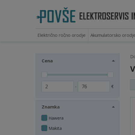
Električno ročno orodje
Akumulatorsko orodj
D
Cena
V
-
€
Znamka
Hawera
Makita