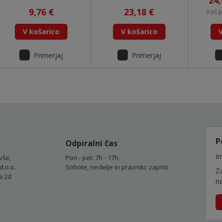
24
9,76 €
23,18 €
Vaš p
V košarico
V košarico
Primerjaj
Primerjaj
P
Odpiralni čas
Im
vše,
Pon - pet: 7h - 17h
d.o.o.
Sobote, nedelje in prazniki: zaprto
Z
a 2d
n