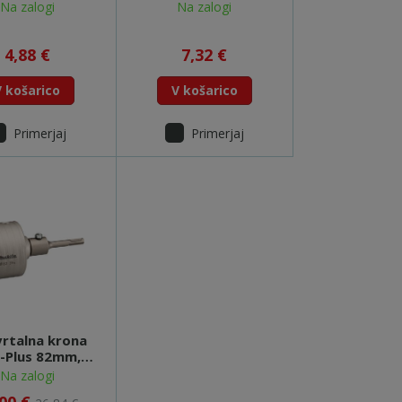
m - D-73988
200mm - D-73994
Na zalogi
Na zalogi
4,88 €
7,32 €
V košarico
V košarico
Primerjaj
Primerjaj
vrtalna krona
-Plus 82mm,
r in sveder - D-
Na zalogi
74027