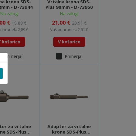
na krona SDS-
Vrtalna krona SDS-
82mm - D-73944
Plus 90mm - D-73950
Na zalogi
Na zalogi
,00 €
21,00 €
19,89 €
23,91 €
rihranek: 2,89 €
Vaš prihranek: 2,91 €
V košarico
V košarico
Primerjaj
Primerjaj
er za vrtalne
Adapter za vrtalne
ne SDS-Plus
krone SDS-Plus