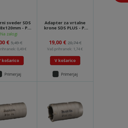
rni sveder SDS
Adapter za vrtalne
 8x120mm - P-
krone SDS PLUS - P-
64347
67745
Na zalogi
,00 €
19,00 €
5,49 €
20,74 €
rihranek: 0,49 €
Vaš prihranek: 1,74 €
V košarico
V košarico
Primerjaj
Primerjaj