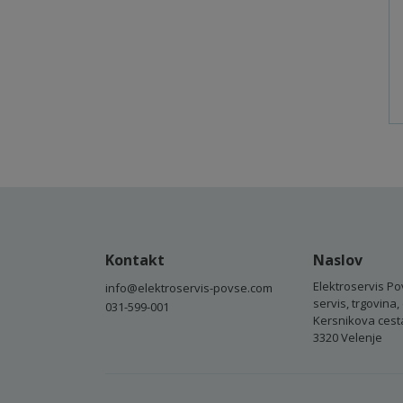
Kontakt
Naslov
Elektroservis Po
info@elektroservis-povse.com
servis, trgovina, 
031-599-001
Kersnikova cest
3320 Velenje