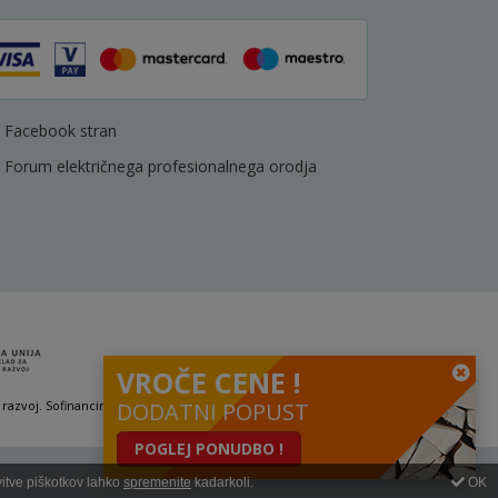
Facebook stran
Forum električnega profesionalnega orodja
VROČE CENE !
 razvoj. Sofinanciranje se je pridobilo preko Vavčerja za digitalni marketing.
DODATNI POPUST
POGLEJ PONUDBO !
vitve piškotkov lahko
spremenite
kadarkoli.
OK