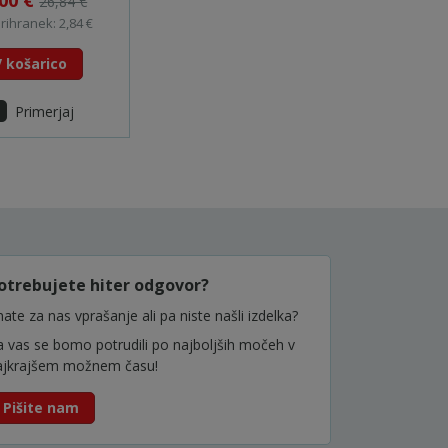
,00 €
26,84 €
rihranek: 2,84 €
V košarico
Primerjaj
otrebujete hiter odgovor?
ate za nas vprašanje ali pa niste našli izdelka?
a vas se bomo potrudili po najboljših močeh v
ajkrajšem možnem času!
Pišite nam