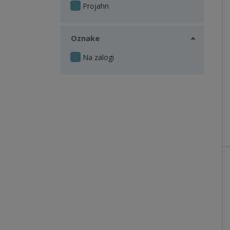
Projahn
Oznake
Na zalogi