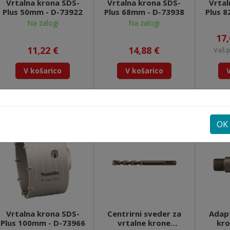
Vrtalna krona SDS-
Vrtalna krona SDS-
Vrtal
Plus 50mm - D-73922
Plus 68mm - D-73938
Plus 
Na zalogi
Na zalogi
17
11,22 €
14,88 €
Vaš p
V košarico
V košarico
Primerjaj
Primerjaj
OK
Vrtalna krona SDS-
Centrirni sveder za
Adapt
Plus 100mm - D-73966
vrtalne krone
kro