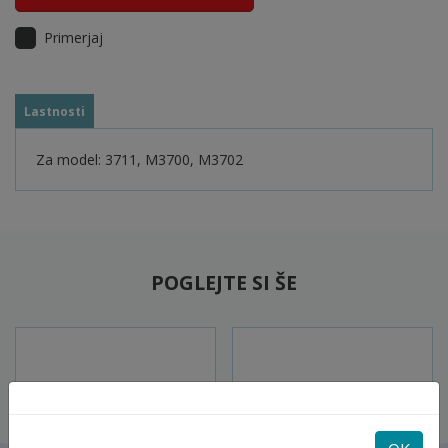
Primerjaj
Lastnosti
Za model: 3711, M3700, M3702
POGLEJTE SI ŠE