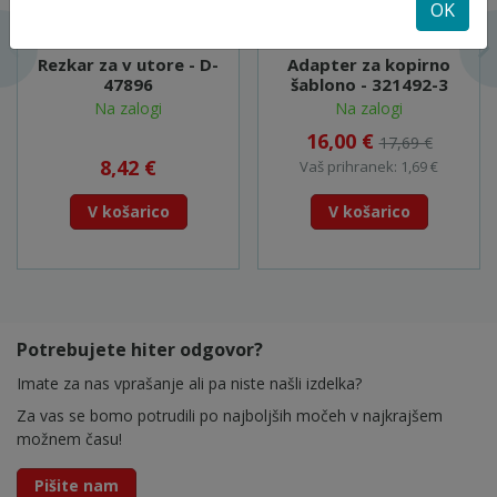
OK
Rezkar za v utore - D-
Adapter za kopirno
47896
šablono - 321492-3
Na zalogi
Na zalogi
16,00 €
17,69 €
8,42 €
Vaš prihranek: 1,69 €
V košarico
V košarico
Potrebujete hiter odgovor?
Imate za nas vprašanje ali pa niste našli izdelka?
Za vas se bomo potrudili po najboljših močeh v najkrajšem
možnem času!
Pišite nam