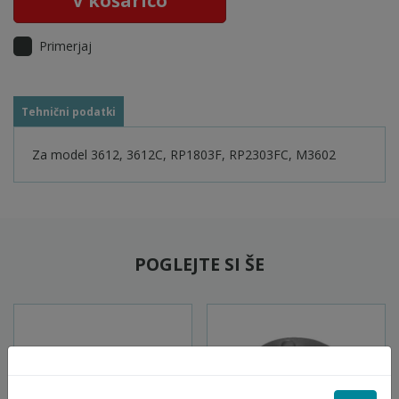
V košarico
Primerjaj
Tehnični podatki
Za model 3612, 3612C, RP1803F, RP2303FC, M3602
POGLEJTE SI ŠE