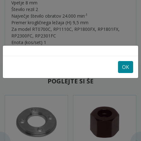
Vpetje 8 mm
Število rezil 2
-1
Največje število obratov 24.000 min
Premer krogličnega ležaja (H) 9,5 mm
Za model RT0700C, RP1110C, RP1800FX, RP1801FX,
RP2300FC, RP2301FC
Enota (kos/set) 1
OK
POGLEJTE SI ŠE