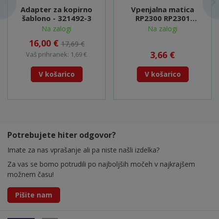
Adapter za kopirno
Vpenjalna matica
šablono - 321492-3
RP2300 RP2301
RP1800 - 763629-0
Na zalogi
Na zalogi
16,00 €
17,69 €
3,66 €
Vaš prihranek: 1,69 €
V košarico
V košarico
Potrebujete hiter odgovor?
Imate za nas vprašanje ali pa niste našli izdelka?
Za vas se bomo potrudili po najboljših močeh v najkrajšem
možnem času!
Pišite nam