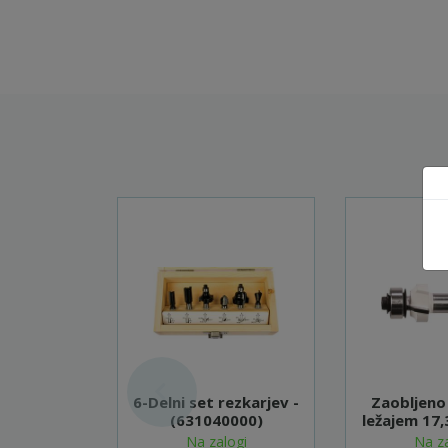
6-Delni set rezkarjev -
Zaobljeno 
(631040000)
ležajem 1
- D-4
Na zalogi
Na za