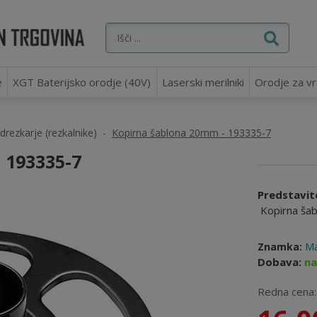
e
XGT Baterijsko orodje (40V)
Laserski merilniki
Orodje za vr
drezkarje (rezkalnike)
Kopirna šablona 20mm - 193335-7
193335-7
Predstavit
Kopirna ša
Znamka:
Ma
Dobava:
na
Redna cena