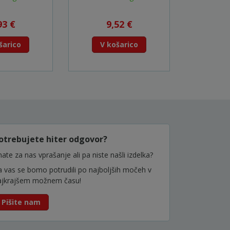
93 €
9,52 €
1
šarico
V košarico
V k
otrebujete hiter odgovor?
ate za nas vprašanje ali pa niste našli izdelka?
a vas se bomo potrudili po najboljših močeh v
ajkrajšem možnem času!
Pišite nam