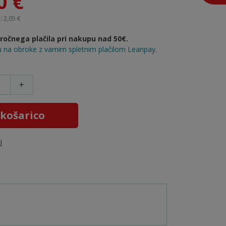
0 €
 2,05 €
očnega plačila pri nakupu nad 50€.
 na obroke z varnim spletnim plačilom Leanpay.
+
 košarico
j