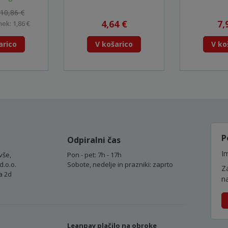
10,86 €
4,64 €
7,
ek: 1,86 €
arico
V košarico
V ko
P
Odpiralni čas
Im
vše,
Pon - pet: 7h - 17h
d.o.o.
Sobote, nedelje in prazniki: zaprto
Z
a 2d
n
Leanpay plačilo na obroke