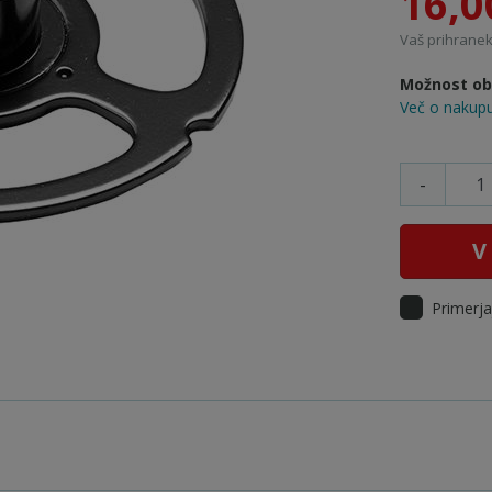
16,0
Vaš prihranek:
Možnost obr
Več o nakupu
-
V
Primerja