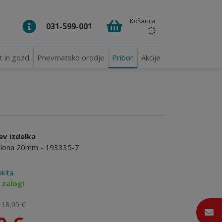
Košarica
031-599-001
t in gozd
Pnevmatsko orodje
Pribor
Akcije
ev izdelka
blona 20mm - 193335-7
kita
 zalogi
:
18,05 €