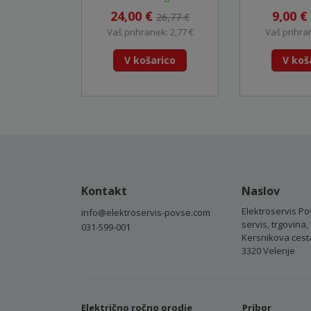
24,00 €
9,00 €
26,77 €
Vaš prihranek: 2,77 €
Vaš prihran
V košarico
V koš
Kontakt
Naslov
Elektroservis Po
info@elektroservis-povse.com
servis, trgovina, 
031-599-001
Kersnikova cest
3320 Velenje
Električno ročno orodje
Pribor