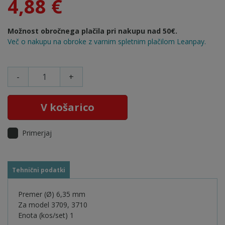
4,88 €
Možnost obročnega plačila pri nakupu nad 50€.
Več o nakupu na obroke z varnim spletnim plačilom Leanpay.
-
+
V košarico
Primerjaj
Tehnični podatki
Premer (Ø) 6,35 mm
Za model 3709, 3710
Enota (kos/set) 1