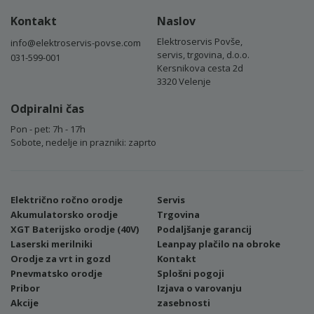
Kontakt
Naslov
Elektroservis Povše,
info@elektroservis-povse.com
servis, trgovina, d.o.o.
031-599-001
Kersnikova cesta 2d
3320 Velenje
Odpiralni čas
Pon - pet: 7h - 17h
Sobote, nedelje in prazniki: zaprto
Električno ročno orodje
Servis
Akumulatorsko orodje
Trgovina
XGT Baterijsko orodje (40V)
Podaljšanje garancij
Laserski merilniki
Leanpay plačilo na obroke
Orodje za vrt in gozd
Kontakt
Pnevmatsko orodje
Splošni pogoji
Pribor
Izjava o varovanju
Akcije
zasebnosti