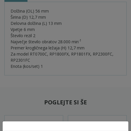
Dolžina (OL) 56 mm
Širina (D) 12,7 mm
Delovna dolžina (L) 13 mm
Vpetje 6 mm
Število rezil 2
-1
Največje število obratov 28.000 min
Premer krogličnega ležaja (H) 12,7 mm
Za model RT0700C, RP1800FX, RP1801FX, RP2300FC,
RP2301FC
Enota (kos/set) 1
POGLEJTE SI ŠE