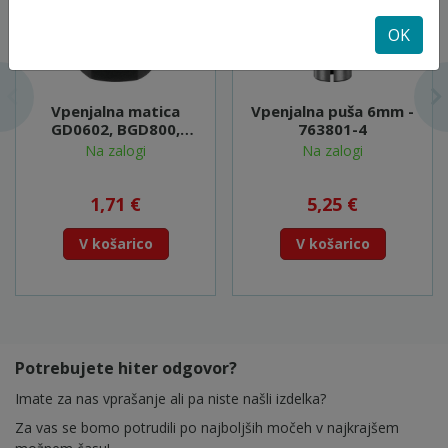
OK
Vpenjalna matica
Vpenjalna puša 6mm -
GD0602, BGD800,
763801-4
DGD800 - 763668-0
Na zalogi
Na zalogi
1,71 €
5,25 €
V košarico
V košarico
Potrebujete hiter odgovor?
Imate za nas vprašanje ali pa niste našli izdelka?
Za vas se bomo potrudili po najboljših močeh v najkrajšem