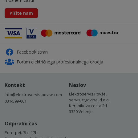
možnem času!
Pišite nam
Facebook stran
Forum električnega profesionalnega orodja
Kontakt
Naslov
Elektroservis Povše,
info@elektroservis-povse.com
servis, trgovina, d.o.o.
031-599-001
Kersnikova cesta 2d
3320 Velenje
Odpiralni čas
Pon - pet: 7h - 17h