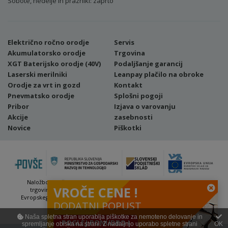
Sobote, nedelje in prazniki: zaprto
Električno ročno orodje
Servis
Akumulatorsko orodje
Trgovina
XGT Baterijsko orodje (40V)
Podaljšanje garancij
Laserski merilniki
Leanpay plačilo na obroke
Orodje za vrt in gozd
Kontakt
Pnevmatsko orodje
Splošni pogoji
Pribor
Izjava o varovanju
Akcije
zasebnosti
Novice
Piškotki
Naložbo (Vavčer za digitalni marketing - spletna stran ter spletna
VROČE CENE !
trgovina) sofinancirata Republika Slovenija in Evropska unija iz
Evropskega sklada za regionalni razvoj. Sofinanciranje se je pridobilo
DODATNI POPUST
preko Vavčerja za digitalni marketing.
Naša spletna stran uporablja piškotke za nemoteno delovanje in
POGLEJ PONUDBO !
spremljanje obiska na strani. Z nadaljnjo uporabo spletne strani
OK