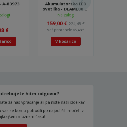
 - A-83973
Akumulatorska LED
Akumula
svetilka - DEAML003G
svetilka
(XGT)
zalogi
Na zalogi
Na
159,00 €
58,0
224,48 €
98 €
Vaš prihranek: 65,48 €
Vaš prihr
šarico
V košarico
V k
otrebujete hiter odgovor?
ate za nas vprašanje ali pa niste našli izdelka?
a vas se bomo potrudili po najboljših močeh v
ajkrajšem možnem času!