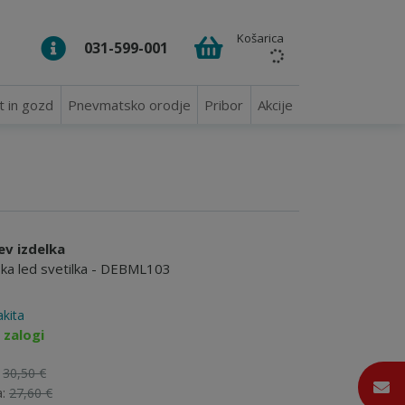
Košarica
031-599-001
t in gozd
Pnevmatsko orodje
Pribor
Akcije
ev izdelka
ka led svetilka - DEBML103
kita
 zalogi
:
30,50 €
a:
27,60 €