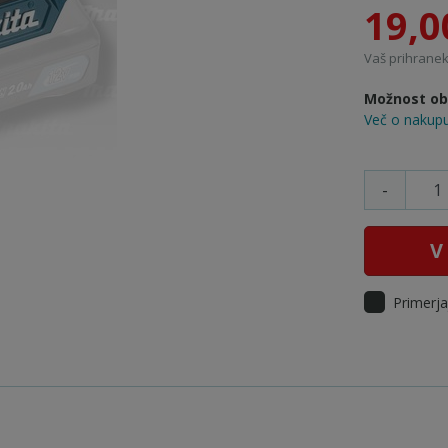
19,0
Vaš prihranek:
Možnost obr
Več o nakupu
-
V
Primerja