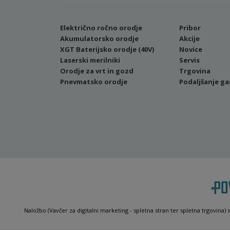
Električno ročno orodje
Pribor
Akumulatorsko orodje
Akcije
XGT Baterijsko orodje (40V)
Novice
Laserski merilniki
Servis
Orodje za vrt in gozd
Trgovina
Pnevmatsko orodje
Podaljšanje ga
Naložbo (Vavčer za digitalni marketing - spletna stran ter spletna trgovina) 