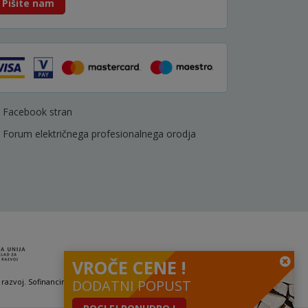
Pišite nam
Facebook stran
Forum električnega profesionalnega orodja
VROČE CENE !
 razvoj. Sofinanciranje se je pridobilo preko Vavčerja za digitalni marketing.
DODATNI POPUST