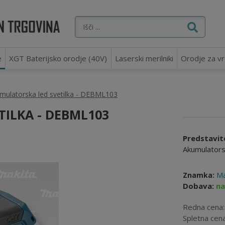
e
XGT Baterijsko orodje (40V)
Laserski merilniki
Orodje za vr
mulatorska led svetilka - DEBML103
ILKA - DEBML103
Predstavit
Akumulators
Znamka:
Ma
Dobava:
na
Redna cena
Spletna cen