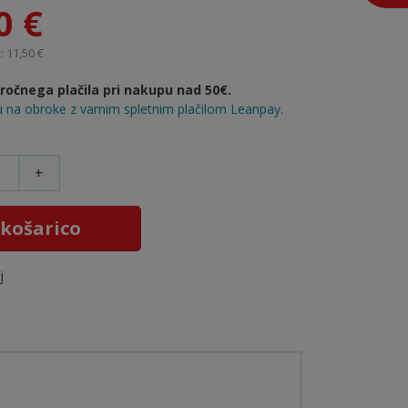
0 €
 11,50 €
očnega plačila pri nakupu nad 50€.
 na obroke z varnim spletnim plačilom Leanpay.
+
 košarico
j