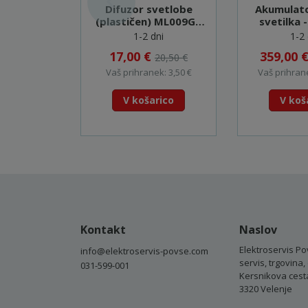
Difuzor svetlobe
Akumulat
(plastičen) ML009G -
svetilka 
GM00002377
1-2 dni
1-2 
17,00 €
359,00 
20,50 €
Vaš prihranek: 3,50 €
Vaš prihrane
V košarico
V koš
Kontakt
Naslov
Elektroservis Po
info@elektroservis-povse.com
servis, trgovina, 
031-599-001
Kersnikova cest
3320 Velenje