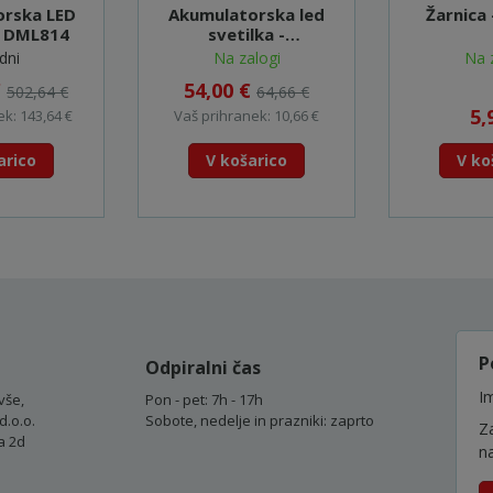
orska LED
Akumulatorska led
Žarnica
- DML814
svetilka -
DEBDML801X
dni
Na zalogi
Na 
€
54,00 €
502,64 €
64,66 €
5,
k: 143,64 €
Vaš prihranek: 10,66 €
arico
V košarico
V ko
P
Odpiralni čas
Im
vše,
Pon - pet: 7h - 17h
d.o.o.
Sobote, nedelje in prazniki: zaprto
Z
a 2d
n