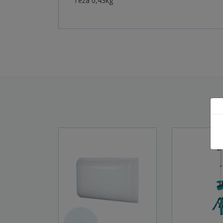
Teža 0,43kg