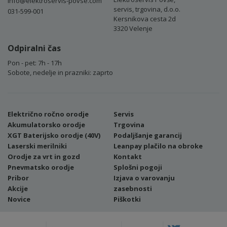
info@elektroservis-povse.com
servis, trgovina, d.o.o.
031-599-001
Kersnikova cesta 2d
3320 Velenje
Odpiralni čas
Pon - pet: 7h - 17h
Sobote, nedelje in prazniki: zaprto
Električno ročno orodje
Servis
Akumulatorsko orodje
Trgovina
XGT Baterijsko orodje (40V)
Podaljšanje garancij
Laserski merilniki
Leanpay plačilo na obroke
Orodje za vrt in gozd
Kontakt
Pnevmatsko orodje
Splošni pogoji
Pribor
Izjava o varovanju
Akcije
zasebnosti
Novice
Piškotki