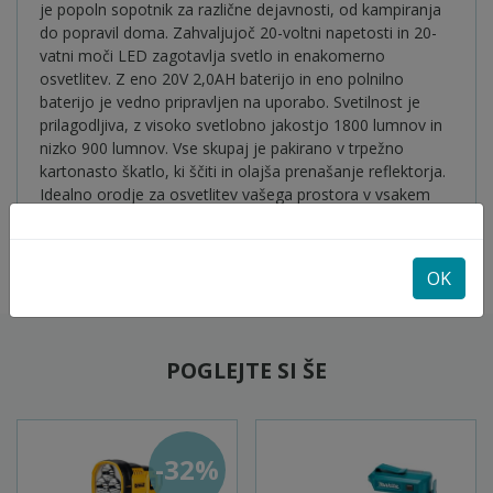
je popoln sopotnik za različne dejavnosti, od kampiranja
do popravil doma. Zahvaljujoč 20-voltni napetosti in 20-
vatni moči LED zagotavlja svetlo in enakomerno
osvetlitev. Z eno 20V 2,0AH baterijo in eno polnilno
baterijo je vedno pripravljen na uporabo. Svetilnost je
prilagodljiva, z visoko svetlobno jakostjo 1800 lumnov in
nizko 900 lumnov. Vse skupaj je pakirano v trpežno
kartonasto škatlo, ki ščiti in olajša prenašanje reflektorja.
Idealno orodje za osvetlitev vašega prostora v vsakem
trenutku.
OK
POGLEJTE SI ŠE
-32%