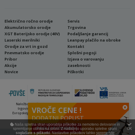
Električno ročno orodje
Servis
Akumulatorsko orodje
Trgovina
XGT Baterijsko orodje (40V)
Podaljšanje garancij
Laserski merilniki
Leanpay plačilo na obroke
Orodje za vrt in gozd
Kontakt
Pnevmatsko orodje
Splošni pogoji
Pribor
Izjava o varovanju
Akcije
zasebnosti
Novice
Piškotki
Naložbo (Vavčer za digitalni marketing - spletna stran ter spletna
VROČE CENE !
trgovina) sofinancirata Republika Slovenija in Evropska unija iz
Evropskega sklada za regionalni razvoj. Sofinanciranje se je pridobilo
DODATNI POPUST
preko Vavčerja za digitalni marketing.
Naša spletna stran uporablja piškotke za nemoteno delovanje in
POGLEJ PONUDBO !
spremljanje obiska na strani. Z nadaljnjo uporabo spletne strani
OK
soglašate s piškotki
. Nastavitve piškotkov lahko
spremenite