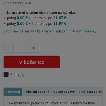
Vaš prihranek: 4,70 €
Informativni izračun ob nakupu na obroke:
0,00 €
21,67 €
polog
+ 3 obrokov po
0,00 €
11,97 €
polog
+ 6 obrokov po
Več o nakupu na obroke z varnim spletnim plačilom Leanpay.
-
+
V košarico
Primerjaj
Lastnosti
Tehnični podatki
Obseg dobave
Plačilo na obroke
Akumulatorski prenosni reflektor s 1800 lumnov svetlobe