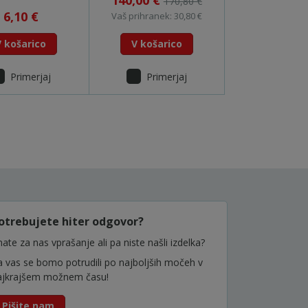
140,00 €
170,80 €
191E54-9
6,10 €
Vaš prihranek: 30,80 €
V košarico
V košarico
Primerjaj
Primerjaj
otrebujete hiter odgovor?
ate za nas vprašanje ali pa niste našli izdelka?
a vas se bomo potrudili po najboljših močeh v
ajkrajšem možnem času!
Pišite nam