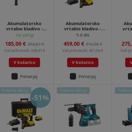
Akumulatorsko
Akumulatorsko
Aku
vrtalno kladivo -
vrtalno kladivo -
vrta
DCH133NT
DCH253M2
Na zalogi
5-6 dni
185,00 €
459,00 €
275
393,61 €
910,56 €
Vaš prihranek: 208,61 €
Vaš prihranek: 451,56 €
Vaš pr
V košarico
V košarico
Primerjaj
Primerjaj
Poletna akcija
Poletna akcija
Poletna
-51%