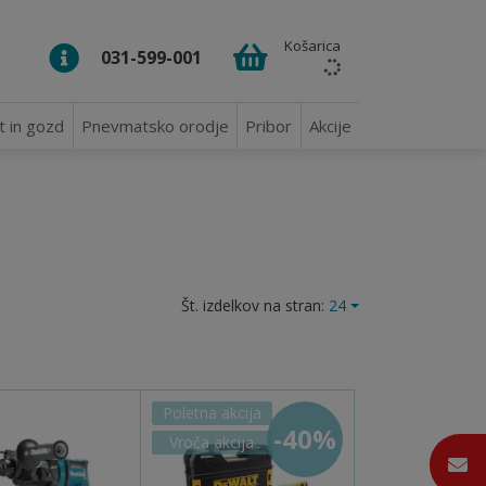
Košarica
031-599-001
t in gozd
Pnevmatsko orodje
Pribor
Akcije
Št. izdelkov na stran:
24
Poletna akcija
-40%
Vroča akcija