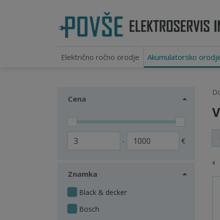
Električno ročno orodje
Akumulatorsko orodj
D
Cena
V
-
€
P
Znamka
Black & decker
Bosch