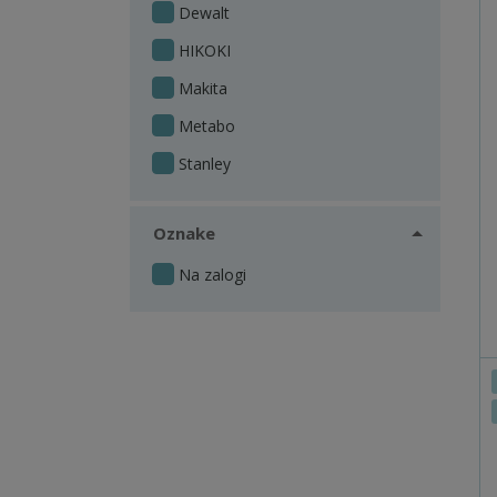
Dewalt
HIKOKI
Makita
Metabo
Stanley
Oznake
Na zalogi