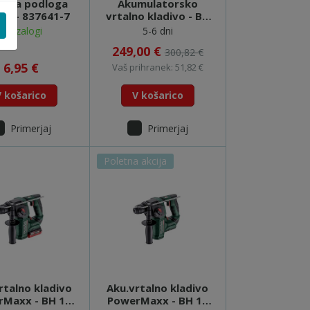
anja podloga
Akumulatorsko
41 - 837641-7
vrtalno kladivo - BH
18 LTX BL 16 -
Na zalogi
5-6 dni
600324840
249,00 €
300,82 €
6,95 €
Vaš prihranek: 51,82 €
V košarico
V košarico
Primerjaj
Primerjaj
Poletna akcija
rtalno kladivo
Aku.vrtalno kladivo
rMaxx - BH 12
PowerMaxx - BH 12