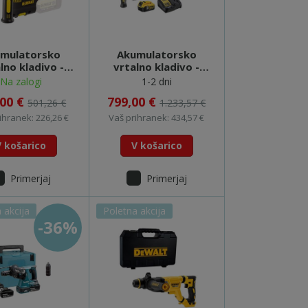
mulatorsko
Akumulatorsko
lno kladivo -
vrtalno kladivo -
DCH253N
DCH283P2
Na zalogi
1-2 dni
,00 €
799,00 €
501,26 €
1.233,57 €
ihranek: 226,26 €
Vaš prihranek: 434,57 €
V košarico
V košarico
Primerjaj
Primerjaj
 akcija
Poletna akcija
-36%