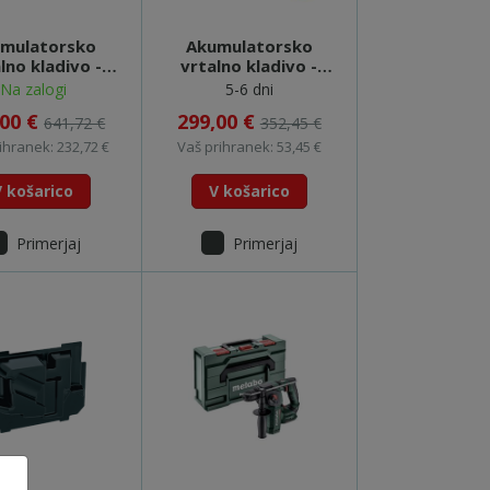
mulatorsko
Akumulatorsko
lno kladivo -
vrtalno kladivo -
HR243RFJ
DCH263NT
Na zalogi
5-6 dni
,00 €
299,00 €
641,72 €
352,45 €
ihranek: 232,72 €
Vaš prihranek: 53,45 €
V košarico
V košarico
Primerjaj
Primerjaj