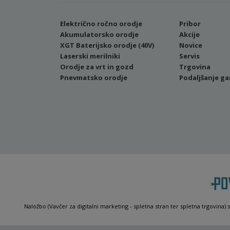
Električno ročno orodje
Pribor
Akumulatorsko orodje
Akcije
XGT Baterijsko orodje (40V)
Novice
Laserski merilniki
Servis
Orodje za vrt in gozd
Trgovina
Pnevmatsko orodje
Podaljšanje ga
Naložbo (Vavčer za digitalni marketing - spletna stran ter spletna trgovina) 