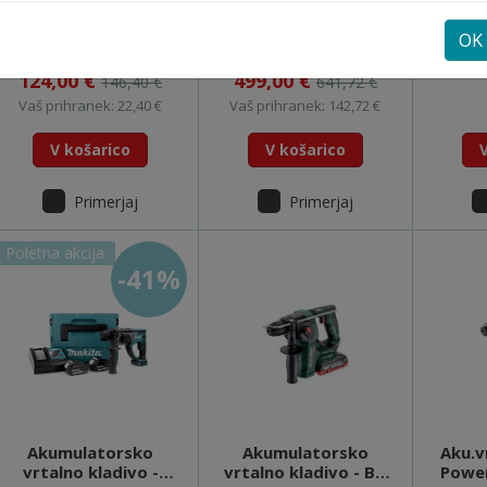
Odsesovalni
Akumulatorsko
Notr
nastavek, (DHR280)
vrtalno kladivo -
DHR2
OK
model DX08 - 199581-
DHR243RFJW
Na zalogi
Na zalogi
0
124,00 €
499,00 €
146,40 €
641,72 €
Vaš prihranek: 22,40 €
Vaš prihranek: 142,72 €
V košarico
V košarico
Primerjaj
Primerjaj
Poletna akcija
-41%
Akumulatorsko
Akumulatorsko
Aku.v
vrtalno kladivo -
vrtalno kladivo - BH
Powe