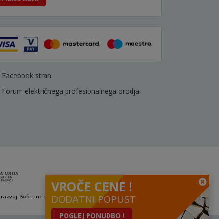
Facebook stran
Forum električnega profesionalnega orodja
VROČE CENE !
 razvoj. Sofinanciranje se je pridobilo preko Vavčerja za digitalni marketing.
DODATNI POPUST
POGLEJ PONUDBO !