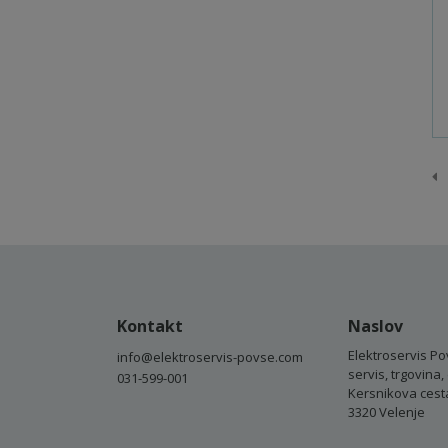
P
Kontakt
Naslov
Elektroservis Po
info@elektroservis-povse.com
servis, trgovina, 
031-599-001
Kersnikova cest
3320 Velenje