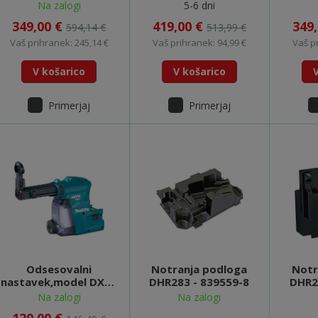
DHR202RTJ
18 LTX BL 16
BL 1
Na zalogi
5-6 dni
(600324800)
349,00 €
419,00 €
349
594,14 €
513,99 €
Vaš prihranek: 245,14 €
Vaš prihranek: 94,99 €
Vaš p
V košarico
V košarico
Primerjaj
Primerjaj
Odsesovalni
Notranja podloga
Notr
nastavek,model DX09
DHR283 - 839559-8
DHR2
(DHR283) - 199585-2
Na zalogi
Na zalogi