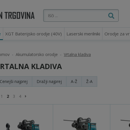
e
XGT Baterijsko orodje (40V)
Laserski merilniki
Orodje za vr
omov
Akumulatorsko orodje
Vrtalna kladiva
RTALNA KLADIVA
Cenejši
najprej
Dražji
najprej
A-Ž
Ž-A
rejšnja stran
Naslednja stran
1
2
3
4