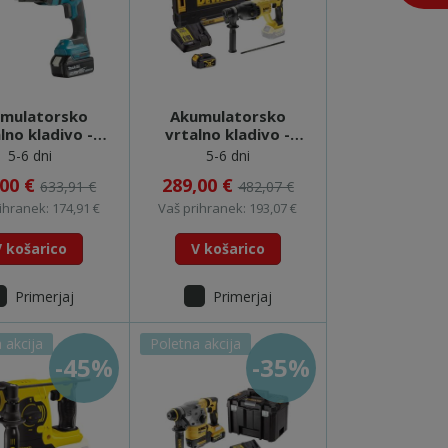
mulatorsko
Akumulatorsko
lno kladivo -
vrtalno kladivo -
HR182RTJ
DCH133M1
5-6 dni
5-6 dni
,00 €
289,00 €
633,91 €
482,07 €
ihranek: 174,91 €
Vaš prihranek: 193,07 €
V košarico
V košarico
Primerjaj
Primerjaj
 akcija
Poletna akcija
-45%
-35%