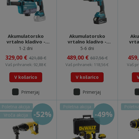
Akumulatorsko
Akumulatorsko
Aku
vrtalno kladivo -
vrtalno kladivo -
vrta
DHR182ZWJU
DHR182RTJU
D
1-2 dni
5-6 dni
329,00 €
489,00 €
459
421,88 €
607,56 €
Vaš prihranek: 92,88 €
Vaš prihranek: 118,56 €
Vaš pr
V košarico
V košarico
Primerjaj
Primerjaj
Poletna akcija
Poletna akcija
Poletna
-52%
-49%
Vroča akcija