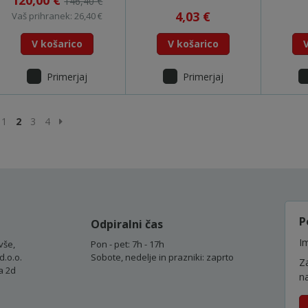
120,00 €
146,40 €
4,03 €
Vaš prihranek: 26,40 €
V košarico
V košarico
Primerjaj
Primerjaj
rejšnja stran
Naslednja stran
1
2
3
4
P
Odpiralni čas
Im
vše,
Pon - pet: 7h - 17h
d.o.o.
Sobote, nedelje in prazniki: zaprto
Z
a 2d
n