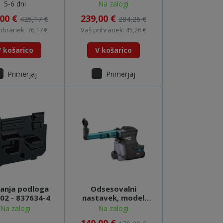
6 (600207800)
BL 16 (600207840)
5-6 dni
Na zalogi
,00 €
239,00 €
425,17 €
284,26 €
rihranek: 76,17 €
Vaš prihranek: 45,26 €
V košarico
V košarico
Primerjaj
Primerjaj
anja podloga
Odsesovalni
02 - 837634-4
nastavek, model
DX12 (HR001G
Na zalogi
Na zalogi
HR003G) XGT -