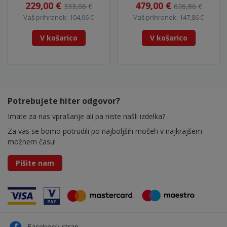
229,00 €
479,00 €
333,06 €
626,86 €
Vaš prihranek: 104,06 €
Vaš prihranek: 147,86 €
V košarico
V košarico
Potrebujete hiter odgovor?
Imate za nas vprašanje ali pa niste našli izdelka?
Za vas se bomo potrudili po najboljših močeh v najkrajšem
možnem času!
Pišite nam
Facebook stran