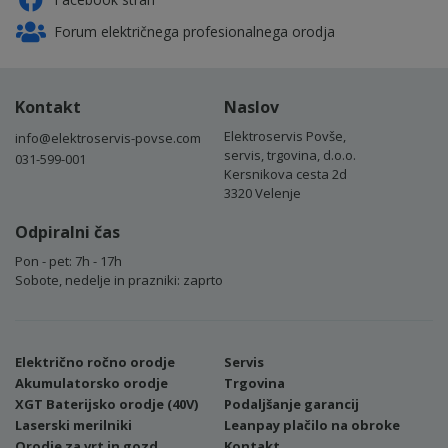
Forum električnega profesionalnega orodja
Kontakt
Naslov
Elektroservis Povše,
info@elektroservis-povse.com
servis, trgovina, d.o.o.
031-599-001
Kersnikova cesta 2d
3320 Velenje
Odpiralni čas
Pon - pet: 7h - 17h
Sobote, nedelje in prazniki: zaprto
Električno ročno orodje
Servis
Akumulatorsko orodje
Trgovina
XGT Baterijsko orodje (40V)
Podaljšanje garancij
Laserski merilniki
Leanpay plačilo na obroke
Orodje za vrt in gozd
Kontakt