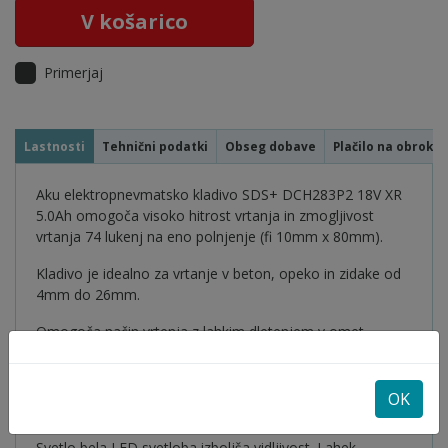
V košarico
Primerjaj
Lastnosti
Tehnični podatki
Obseg dobave
Plačilo na obroke
Aku elektropnevmatsko kladivo SDS+ DCH283P2 18V XR
5.0Ah omogoča visoko hitrost vrtanja in zmogljivost
vrtanja 74 lukenj na eno polnjenje (fi 10mm x 80mm).
Kladivo je idealno za vrtanje v beton, opeko in zidake od
4mm do 26mm.
Omogoča način vrtenja z lahkim dletenjem v omet,
ploščice ter zaustavljanje za vrtanje v les in kovino.
Perform&Protect: vibracije pri 8.5m/s2, zmanjšuje
OK
utrujenost pri delu.
Svetlo bela LED svetloba izboljša vidljivost. Lahek,