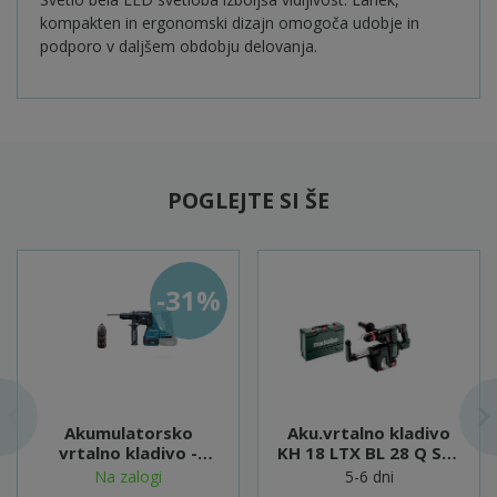
kompakten in ergonomski dizajn omogoča udobje in
podporo v daljšem obdobju delovanja.
POGLEJTE SI ŠE
-31%
Akumulatorsko
Aku.vrtalno kladivo
vrtalno kladivo -
KH 18 LTX BL 28 Q Set
DHR243Z
ISA - 601715900
Na zalogi
5-6 dni