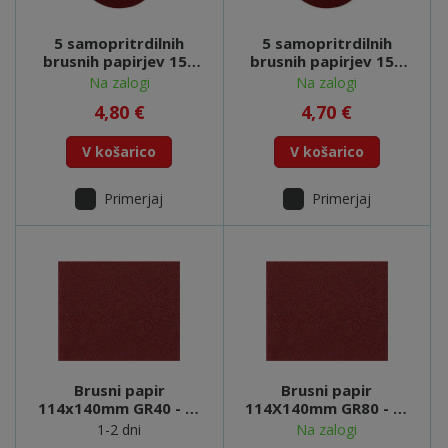
5 samopritrdilnih
5 samopritrdilnih
brusnih papirjev 150
brusnih papirjev 150
mm P 180,L+K, SXE -
mm P 240,L+K, SXE -
Na zalogi
Na zalogi
624006000
624007000
4,80 €
4,70 €
V košarico
V košarico
Primerjaj
Primerjaj
Brusni papir
Brusni papir
114x140mm GR40 - P-
114X140mm GR80 - P-
36398
36407
1-2 dni
Na zalogi