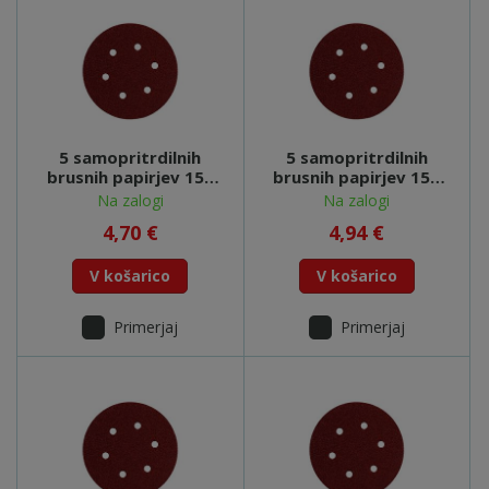
5 samopritrdilnih
5 samopritrdilnih
brusnih papirjev 150
brusnih papirjev 150
mm P 100,L+K, SXE -
mm P 120,L+K, SXE -
Na zalogi
Na zalogi
624004000
624005000
4,70 €
4,94 €
V košarico
V košarico
Primerjaj
Primerjaj