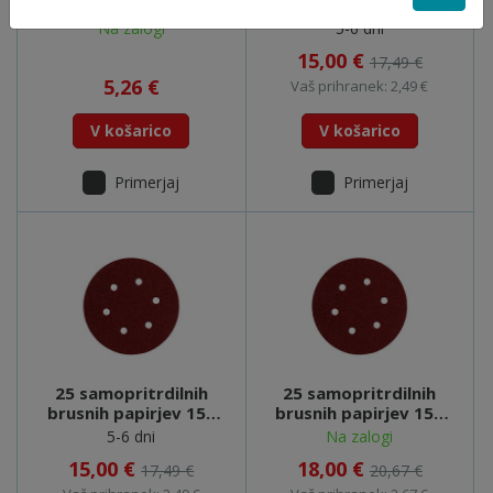
brusnih papirjev 150
brusnih papirjev 150
mm P 80,L+K, SXE -
mm GR400,L+K,SXE -
Na zalogi
5-6 dni
624003000
624027000
15,00 €
17,49 €
5,26 €
Vaš prihranek: 2,49 €
V košarico
V košarico
Primerjaj
Primerjaj
25 samopritrdilnih
25 samopritrdilnih
brusnih papirjev 150
brusnih papirjev 150
mm GR320,L+K,SXE -
mm GR240,L+K,SXE -
5-6 dni
Na zalogi
624026000
624025000
15,00 €
18,00 €
17,49 €
20,67 €