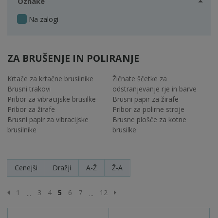
Oznake
Na zalogi
ZA BRUŠENJE IN POLIRANJE
Krtače za krtačne brusilnike
Žičnate ščetke za
Brusni trakovi
odstranjevanje rje in barve
Pribor za vibracijske brusilke
Brusni papir za žirafe
Pribor za žirafe
Pribor za polirne stroje
Brusni papir za vibracijske
Brusne plošče za kotne
brusilnike
brusilke
Cenejši
Dražji
A-Ž
Ž-A
Prejšnja stran
Naslednja stran
1
3
4
5
6
7
12
...
...