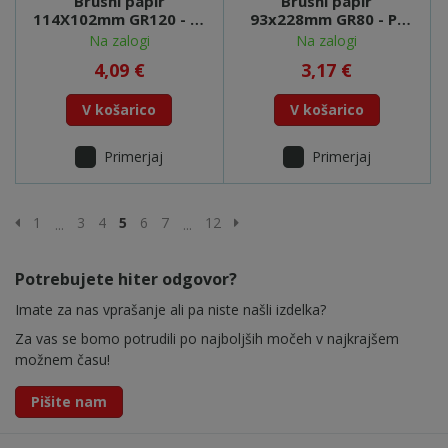
Brusni papir
Brusni papir
114X102mm GR120 - P-
93x228mm GR80 - P-
33124
31859
Na zalogi
Na zalogi
4,09 €
3,17 €
V košarico
V košarico
Primerjaj
Primerjaj
Prejšnja stran
Naslednja stran
1
3
4
5
6
7
12
...
...
Potrebujete hiter odgovor?
Imate za nas vprašanje ali pa niste našli izdelka?
Za vas se bomo potrudili po najboljših močeh v najkrajšem
možnem času!
Pišite nam