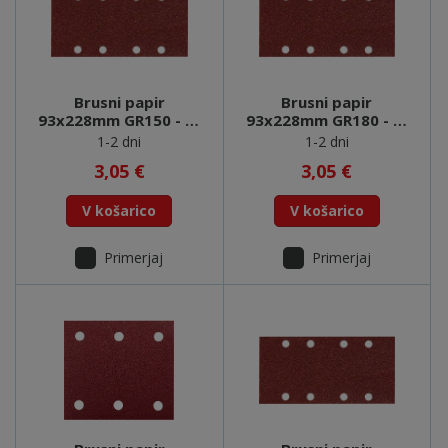
Brusni papir
Brusni papir
93x228mm GR150 - P-
93x228mm GR180 - P-
36027
36033
1-2 dni
1-2 dni
3,05 €
3,05 €
V košarico
V košarico
Primerjaj
Primerjaj