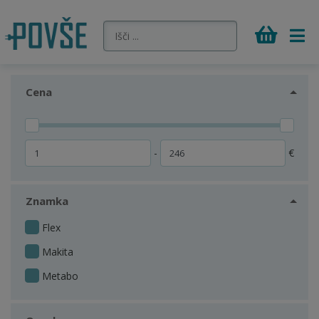
Cena
-
€
Znamka
Flex
Makita
Metabo