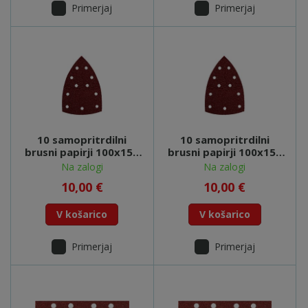
Primerjaj
Primerjaj
10 samopritrdilni
10 samopritrdilni
brusni papirji 100x150
brusni papirji 100x150
mm,P 80 - 625605000
mm,P 120,les,FMS -
Na zalogi
Na zalogi
625607000
10,00 €
10,00 €
V košarico
V košarico
Primerjaj
Primerjaj