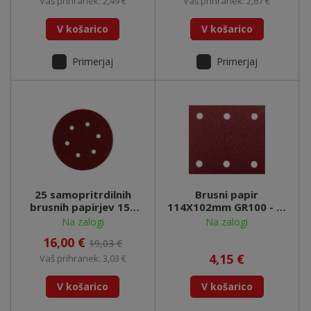
Vaš prihranek: 2,49 €
Vaš prihranek: 2,67 €
V košarico
V košarico
Primerjaj
Primerjaj
25 samopritrdilnih
Brusni papir
brusnih papirjev 150
114X102mm GR100 - P-
mm GR180,L+K,SXE -
33118
Na zalogi
Na zalogi
624024000
16,00 €
19,03 €
4,15 €
Vaš prihranek: 3,03 €
V košarico
V košarico