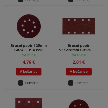
Brusni papir 125mm
Brusni papir
GR240 - P-43599
93X228mm GR120 - P-
36158
Na zalogi
Na zalogi
4,76 €
2,81 €
V košarico
V košarico
Primerjaj
Primerjaj