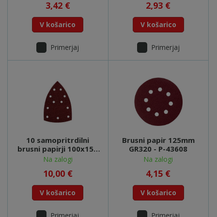
3,42 €
2,93 €
V košarico
V košarico
Primerjaj
Primerjaj
10 samopritrdilni
Brusni papir 125mm
brusni papirji 100x150
GR320 - P-43608
mm,P 40,les,FMS -
Na zalogi
Na zalogi
625603000
10,00 €
4,15 €
V košarico
V košarico
Primerjaj
Primerjaj