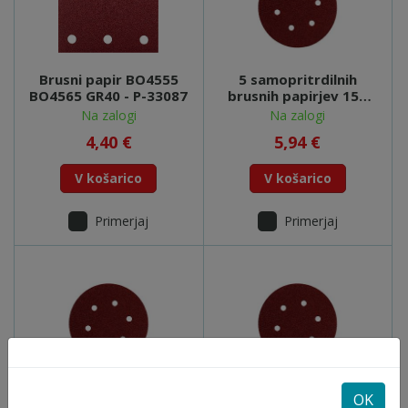
Brusni papir BO4555
5 samopritrdilnih
BO4565 GR40 - P-33087
brusnih papirjev 150
mm P 60,L+K, SXE -
Na zalogi
Na zalogi
624002000
4,40 €
5,94 €
V košarico
V košarico
Primerjaj
Primerjaj
5 samopritrdilnih
25 samopritrdilnih
OK