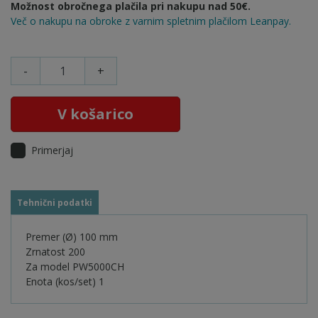
Možnost obročnega plačila pri nakupu nad 50€.
Več o nakupu na obroke z varnim spletnim plačilom Leanpay.
-
+
V košarico
Primerjaj
Tehnični podatki
Premer (Ø) 100 mm
Zrnatost 200
Za model PW5000CH
Enota (kos/set) 1