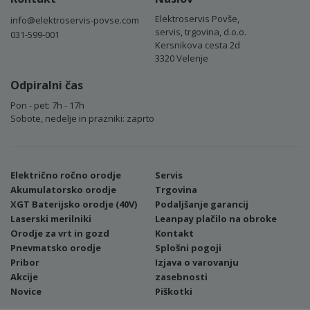
Elektroservis Povše,
info@elektroservis-povse.com
servis, trgovina, d.o.o.
031-599-001
Kersnikova cesta 2d
3320 Velenje
Odpiralni čas
Pon - pet: 7h - 17h
Sobote, nedelje in prazniki: zaprto
Električno ročno orodje
Servis
Akumulatorsko orodje
Trgovina
XGT Baterijsko orodje (40V)
Podaljšanje garancij
Laserski merilniki
Leanpay plačilo na obroke
Orodje za vrt in gozd
Kontakt
Pnevmatsko orodje
Splošni pogoji
Pribor
Izjava o varovanju
Akcije
zasebnosti
Novice
Piškotki