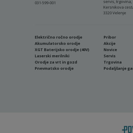
servis, trgovina, 
031-599-001
Kersnikova cest
3320 Velenje
Električno ročno orodje
Pribor
Akumulatorsko orodje
Akcije
XGT Baterijsko orodje (40V)
Novice
Laserski merilniki
Servis
Orodje za vrt in gozd
Trgovina
Pnevmatsko orodje
Podaljšanje ga