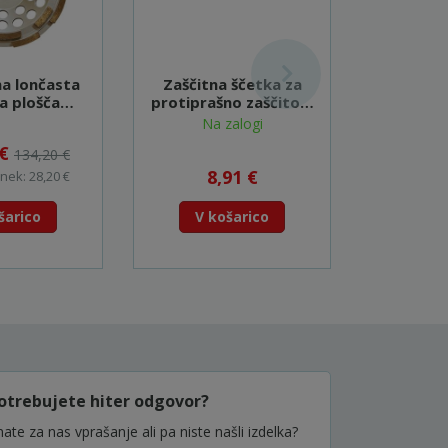
a lončasta
Zaščitna ščetka za
Diamant
na plošča
protiprašno zaščito B
plošč
 B-48642
(PC5000C) - 743341-8
PW5000C
Na zalogi
1
 €
11,0
134,20 €
8,91 €
nek: 28,20 €
Vaš prih
šarico
V košarico
V k
otrebujete hiter odgovor?
ate za nas vprašanje ali pa niste našli izdelka?