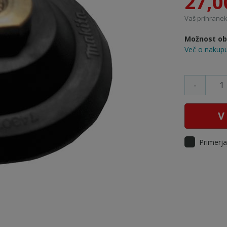
27,0
Vaš prihranek:
Možnost obr
Več o nakupu
-
V
Primerja