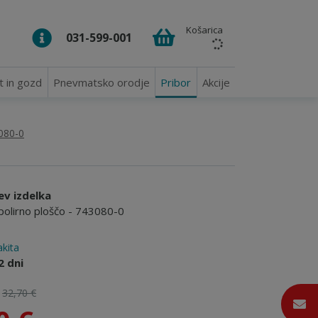
Košarica
031-599-001
t in gozd
Pnevmatsko orodje
Pribor
Akcije
080-0
ev izdelka
polirno ploščo - 743080-0
kita
2 dni
:
32,70 €