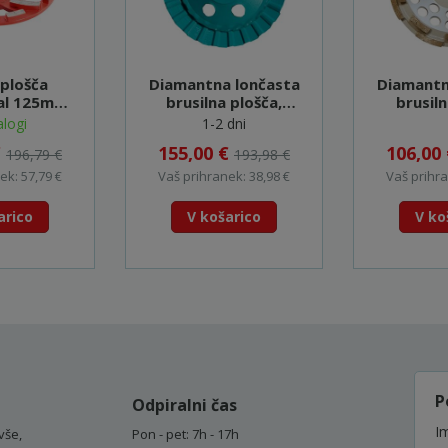
plošča
Diamantna lončasta
Diamantn
al 125mm -
brusilna plošča,
brusil
05000
valovita 110mm - A-
180mm -
logi
1-2 dni
07369
€
155,00 €
106,00
196,79 €
193,98 €
ek: 57,79 €
Vaš prihranek: 38,98 €
Vaš prihra
arico
V košarico
V ko
P
Odpiralni čas
Im
vše,
Pon - pet: 7h - 17h