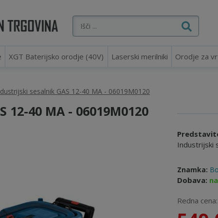
e
XGT Baterijsko orodje (40V)
Laserski merilniki
Orodje za vr
ndustrijski sesalnik GAS 12-40 MA - 06019M0120
S 12-40 MA - 06019M0120
Predstavit
Industrijsk
Znamka:
Bo
Dobava:
na
Redna cena