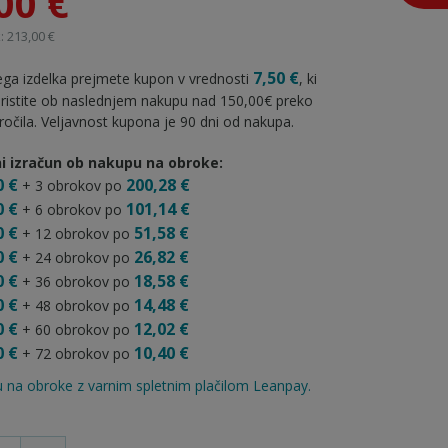
00 €
: 213,00 €
7,50 €
ga izdelka prejmete kupon v vrednosti
, ki
oristite ob naslednjem nakupu nad 150,00€ preko
ročila. Veljavnost kupona je 90 dni od nakupa.
i izračun ob nakupu na obroke:
0 €
200,28 €
+ 3 obrokov po
0 €
101,14 €
+ 6 obrokov po
0 €
51,58 €
+ 12 obrokov po
0 €
26,82 €
+ 24 obrokov po
0 €
18,58 €
+ 36 obrokov po
0 €
14,48 €
+ 48 obrokov po
0 €
12,02 €
+ 60 obrokov po
0 €
10,40 €
+ 72 obrokov po
 na obroke z varnim spletnim plačilom Leanpay.