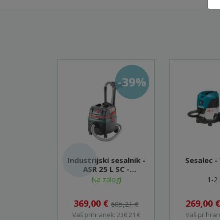
-39%
Industrijski sesalnik -
Sesalec -
ASR 25 L SC -
602024000
Na zalogi
1-2 
369,00 €
269,00 
605,21 €
Vaš prihranek: 236,21 €
Vaš prihran