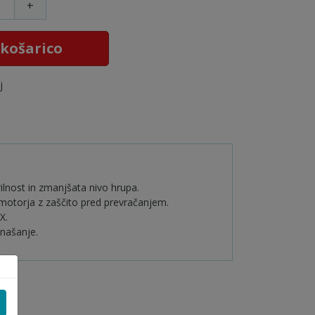
+
 košarico
j
ilnost in zmanjšata nivo hrupa.
e motorja z zaščito pred prevračanjem.
X.
enašanje.