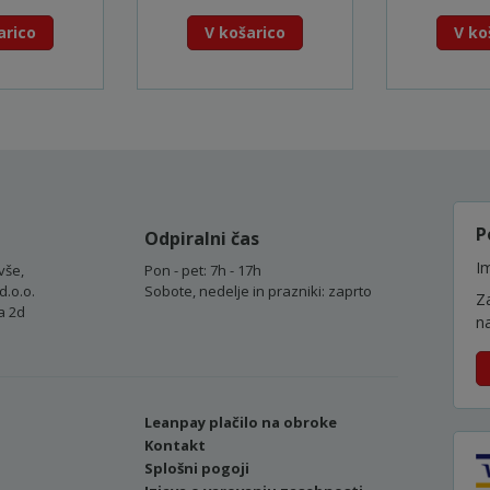
arico
V košarico
V ko
P
Odpiralni čas
Im
vše,
Pon - pet: 7h - 17h
d.o.o.
Sobote, nedelje in prazniki: zaprto
Z
a 2d
n
Leanpay plačilo na obroke
Kontakt
Splošni pogoji