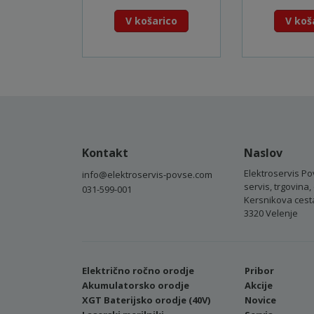
V košarico
V koš
Kontakt
Naslov
Elektroservis Po
info@elektroservis-povse.com
servis, trgovina, 
031-599-001
Kersnikova cest
3320 Velenje
Električno ročno orodje
Pribor
Akumulatorsko orodje
Akcije
XGT Baterijsko orodje (40V)
Novice