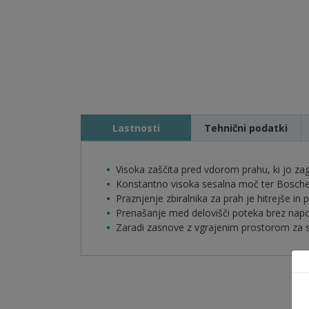
Lastnosti
Tehnični podatki
Visoka zaščita pred vdorom prahu, ki jo zagot
Konstantno visoka sesalna moč ter Boscheva
Praznjenje zbiralnika za prah je hitrejše in
Prenašanje med delovišči poteka brez napor
Zaradi zasnove z vgrajenim prostorom za sh