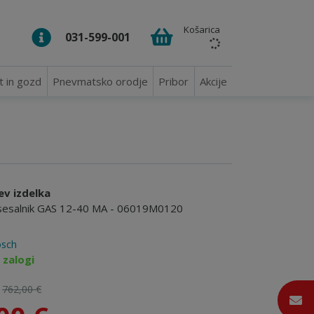
Košarica
031-599-001
t in gozd
Pnevmatsko orodje
Pribor
Akcije
ev izdelka
i sesalnik GAS 12-40 MA - 06019M0120
sch
 zalogi
:
762,00 €