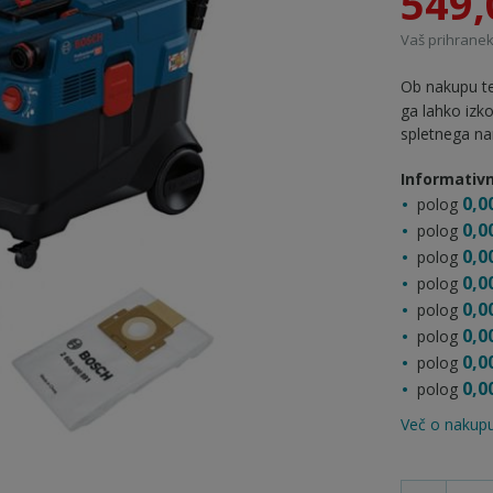
549,
Vaš prihranek
Ob nakupu te
ga lahko izk
spletnega na
Informativn
0,0
polog
0,0
polog
0,0
polog
0,0
polog
0,0
polog
0,0
polog
0,0
polog
0,0
polog
Več o nakupu