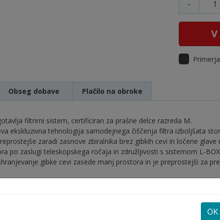
-
V
Primerja
Obseg dobave
Plačilo na obroke
avlja filtrirni sistem, certificiran za prašne delce razreda M.
 ekskluzivna tehnologija samodejnega čiščenja filtra izboljšata stor
 preprostejše zaradi zasnove zbiralnika brez gibkih cevi in ločene glav
a po zaslugi teleskopskega ročaja in združljivosti s sistemom L-BOX
ranjevanje gibke cevi zasede manj prostora in je preprostejši za pr
OK