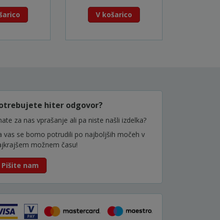
šarico
V košarico
V k
otrebujete hiter odgovor?
ate za nas vprašanje ali pa niste našli izdelka?
a vas se bomo potrudili po najboljših močeh v
ajkrajšem možnem času!
Pišite nam