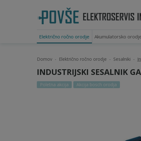
Električno ročno orodje
Akumulatorsko orodj
Domov
Električno ročno orodje
Sesalniki
I
INDUSTRIJSKI SESALNIK GA
Poletna akcija
Akcija bosch orodja