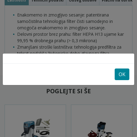
Lastnosti
Tehnični podatki
Obseg dobave
Plačilo na obroke
Enakomerno in zmogljivo sesanje: patentirana
samočistilna tehnologija filter čisti samodejno in
omogoča enakomerno in zmogljivo sesanje.
Delovni prostor brez prahu: filter HEPA H13 ujame kar
99,95 % drobnega prahu (> 0,3 mikrona)
Zmanjšani stroški lastništva: tehnologija predfiltra za
trikrat podaljša življenjsko dobo glavnega filtra
OK
POGLEJTE SI ŠE