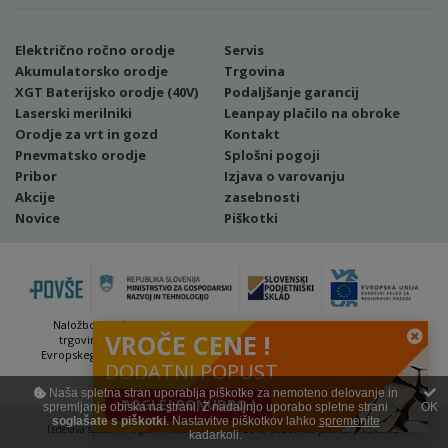
Električno ročno orodje
Servis
Akumulatorsko orodje
Trgovina
XGT Baterijsko orodje (40V)
Podaljšanje garancij
Laserski merilniki
Leanpay plačilo na obroke
Orodje za vrt in gozd
Kontakt
Pnevmatsko orodje
Splošni pogoji
Pribor
Izjava o varovanju
Akcije
zasebnosti
Novice
Piškotki
Naložbo (Vavčer za digitalni marketing - spletna stran ter spletna
VROČE CENE !
trgovina) sofinancirata Republika Slovenija in Evropska unija iz
Evropskega sklada za regionalni razvoj. Sofinanciranje se je pridobilo
DODATNI POPUST
preko Vavčerja za digitalni marketing.
Naša spletna stran uporablja piškotke za nemoteno delovanje in
POGLEJ PONUDBO !
spremljanje obiska na strani. Z nadaljnjo uporabo spletne strani
OK
soglašate s piškotki
. Nastavitve piškotkov lahko
spremenite
Izdelava spletnih trgovin
4WEB d.o.o. | © 2019-2026. Vse pravice pridržane.
kadarkoli.