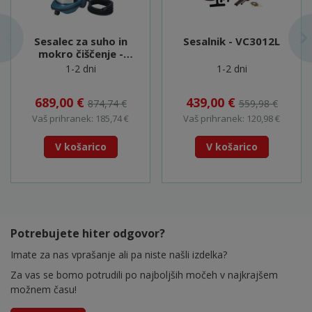
Sesalec za suho in
Sesalnik - VC3012L
mokro čiščenje -
VC3211MX1
1-2 dni
1-2 dni
689,00 €
439,00 €
874,74 €
559,98 €
Vaš prihranek: 185,74 €
Vaš prihranek: 120,98 €
V košarico
V košarico
Potrebujete hiter odgovor?
Imate za nas vprašanje ali pa niste našli izdelka?
Za vas se bomo potrudili po najboljših močeh v najkrajšem
možnem času!