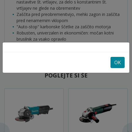
nastavitve št. vrtlajev, za delo s konstantnim št.
vrtljajev ne glede na obremenitev
Zaščita pred preobremenitvijo, mehki zagon in zaščita
pred nenamernim vklopom
"Auto-stop" karbonske ščetke za zaščito motorja
Robusten, univerzalen in ekonomičen: močan kotni
brusilnik za vsako opravilo
OK
POGLEJTE SI ŠE