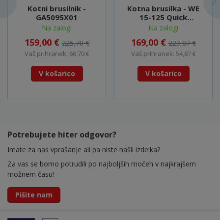
Kotni brusilnik -
Kotna brusilka - WE
GA5095X01
15-125 Quick
(600448000)
Na zalogi
Na zalogi
159,00 €
169,00 €
225,70 €
223,87 €
Vaš prihranek: 66,70 €
Vaš prihranek: 54,87 €
V košarico
V košarico
Potrebujete hiter odgovor?
Imate za nas vprašanje ali pa niste našli izdelka?
Za vas se bomo potrudili po najboljših močeh v najkrajšem
možnem času!
Pišite nam