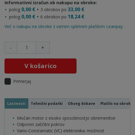
Informativni izračun ob nakupu na obroke:
0,00 €
33,00 €
polog
+ 3 obrokov po
0,00 €
18,24 €
polog
+ 6 obrokov po
Več o nakupu na obroke z varnim spletnim plačilom Leanpay.
-
+
V košarico
Primerjaj
Lastnosti
Tehnični podatki
Obseg dobave
Plačilo na obroke
Močan motor z visoko sposobnostjo obremenitve
Odporen zaščitni pokrov
Vario-Constamatic (VC) elektronika: možnost