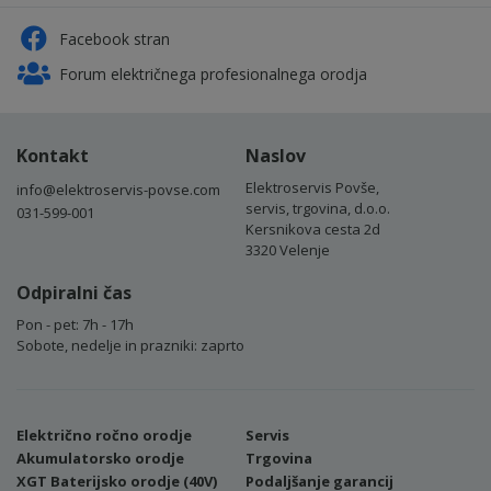
Facebook stran
Forum električnega profesionalnega orodja
Kontakt
Naslov
Elektroservis Povše,
info@elektroservis-povse.com
servis, trgovina, d.o.o.
031-599-001
Kersnikova cesta 2d
3320 Velenje
Odpiralni čas
Pon - pet: 7h - 17h
Sobote, nedelje in prazniki: zaprto
Električno ročno orodje
Servis
Akumulatorsko orodje
Trgovina
XGT Baterijsko orodje (40V)
Podaljšanje garancij