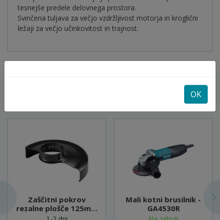
tesnejše predele delovnega prostora.
Svinčena tuljava za večjo vzdržljivost motorja in kroglični
ležaji za večjo učinkovitost in trajnost.
OK
POGLEJTE SI ŠE
Zaščitni pokrov
Mali kotni brusilnik -
rezalne plošče 125mm
GA4530R
- 347480-2
1-2 dni
Na zalogi