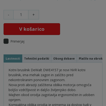
-
+
V košarico
Primerjaj
Lastnosti
Tehnični podatki
Obseg dobave
Plačilo na obroke
Kotni brusilnik DeWalt DWE4157 je novi NVR kotni
brusilnik, ima mehak zagon in zaščito pred
nekontroliranim ponovnim zagonom.
Nova proti abraziji zaščitena oblika motorja omogoča
boljšo vzdržljivost in daljšo življenjsko dobo.
Majhen obod orodja zagotavlja ergonomičen in udoben
oprijem.
Kompaktna oblika orodja je primerna za dostop tudi v