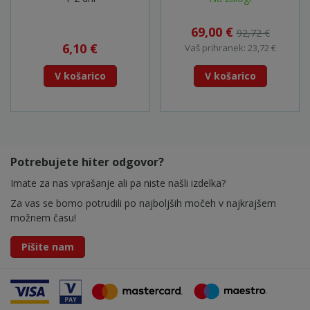
69,00 €
92,72 €
6,10 €
Vaš prihranek: 23,72 €
V košarico
V košarico
Potrebujete hiter odgovor?
Imate za nas vprašanje ali pa niste našli izdelka?
Za vas se bomo potrudili po najboljših močeh v najkrajšem
možnem času!
Pišite nam