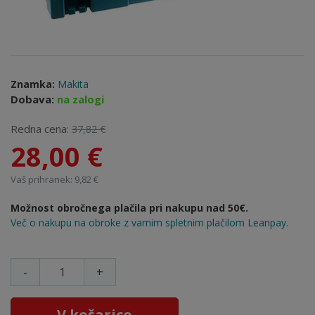
Znamka:
Makita
Dobava:
na zalogi
Redna cena:
37,82 €
28,00 €
Vaš prihranek: 9,82 €
Možnost obročnega plačila pri nakupu nad 50€.
Več o nakupu na obroke z varnim spletnim plačilom Leanpay.
-
+
V košarico