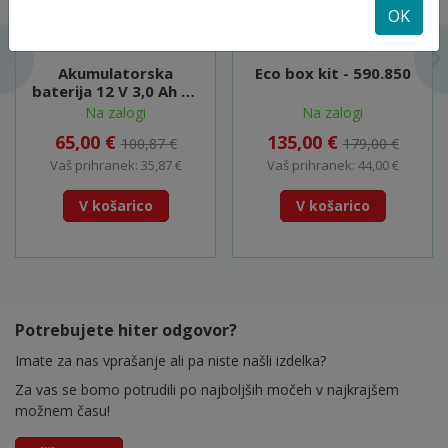
OK
Akumulatorska
Eco box kit - 590.850
baterija 12 V 3,0 Ah Li-
Ion - DCB124
Na zalogi
Na zalogi
65,00 €
135,00 €
100,87 €
179,00 €
Vaš prihranek: 35,87 €
Vaš prihranek: 44,00 €
V košarico
V košarico
Potrebujete hiter odgovor?
Imate za nas vprašanje ali pa niste našli izdelka?
Za vas se bomo potrudili po najboljših močeh v najkrajšem
možnem času!