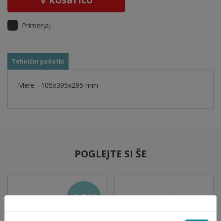
Primerjaj
Tehnični podatki
Mere - 105x395x295 mm
POGLEJTE SI ŠE
-35%