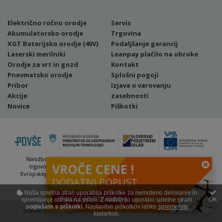
Električno ročno orodje
Servis
Akumulatorsko orodje
Trgovina
XGT Baterijsko orodje (40V)
Podaljšanje garancij
Laserski merilniki
Leanpay plačilo na obroke
Orodje za vrt in gozd
Kontakt
Pnevmatsko orodje
Splošni pogoji
Pribor
Izjava o varovanju
Akcije
zasebnosti
Novice
Piškotki
Naložbo (Vavčer za digitalni marketing - spletna stran ter spletna
VROČE CENE !
trgovina) sofinancirata Republika Slovenija in Evropska unija iz
Evropskega sklada za regionalni razvoj. Sofinanciranje se je pridobilo
DODATNI POPUST
preko Vavčerja za digitalni marketing.
Naša spletna stran uporablja piškotke za nemoteno delovanje in
POGLEJ PONUDBO !
spremljanje obiska na strani. Z nadaljnjo uporabo spletne strani
OK
soglašate s piškotki
. Nastavitve piškotkov lahko
spremenite
Izdelava spletnih trgovin
4WEB d.o.o. | © 2019-2026. Vse pravice pridržane.
kadarkoli.