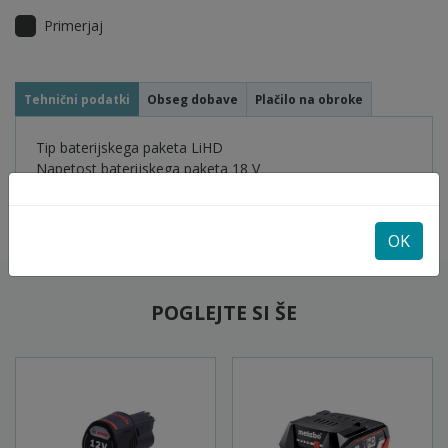
Primerjaj
Tehnični podatki
Obseg dobave
Plačilo na obroke
Tip baterijskega paketa LiHD
Napetost baterijskega paketa 18 V
Kapaciteta baterije 2 x 10 Ah
OK
POGLEJTE SI ŠE