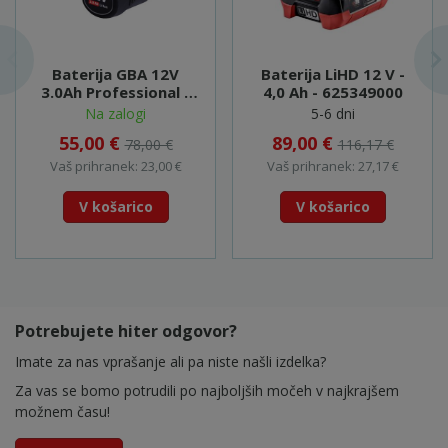
Baterija GBA 12V
Baterija LiHD 12 V -
3.0Ah Professional -
4,0 Ah - 625349000
1600A00X79
Na zalogi
5-6 dni
55,00 €
89,00 €
78,00 €
116,17 €
Vaš prihranek: 23,00 €
Vaš prihranek: 27,17 €
V košarico
V košarico
Potrebujete hiter odgovor?
Imate za nas vprašanje ali pa niste našli izdelka?
Za vas se bomo potrudili po najboljših močeh v najkrajšem
možnem času!