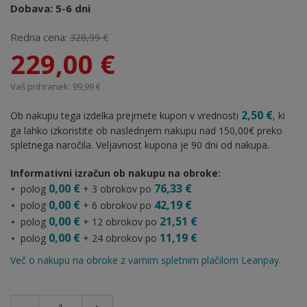
Dobava: 5-6 dni
Redna cena:
328,99 €
229,00 €
Vaš prihranek: 99,99 €
2,50 €
Ob nakupu tega izdelka prejmete kupon v vrednosti
, ki
ga lahko izkoristite ob naslednjem nakupu nad 150,00€ preko
spletnega naročila. Veljavnost kupona je 90 dni od nakupa.
Informativni izračun ob nakupu na obroke:
0,00 €
76,33 €
polog
+ 3 obrokov po
0,00 €
42,19 €
polog
+ 6 obrokov po
0,00 €
21,51 €
polog
+ 12 obrokov po
0,00 €
11,19 €
polog
+ 24 obrokov po
Več o nakupu na obroke z varnim spletnim plačilom Leanpay.