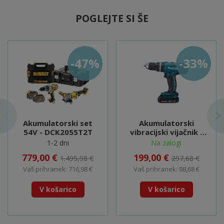
POGLEJTE SI ŠE
-47%
-33%
Akumulatorski set
Akumulatorski
54V - DCK2055T2T
vibracijski vijačnik -
DHP453SYE
1-2 dni
Na zalogi
779,00 €
199,00 €
1.495,98 €
297,68 €
Vaš prihranek: 716,98 €
Vaš prihranek: 98,68 €
V košarico
V košarico