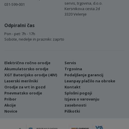
servis, trgovina, d.o.o.
031-599-001
Kersnikova cesta 2d
3320 Velenje
Odpiralni čas
Pon - pet: 7h - 17h
Sobote, nedelje in prazniki: zaprto
Električno ročno orodje
Servis
Akumulatorsko orodje
Trgovina
XGT Baterijsko orodje (40V)
Podaljšanje garancij
Laserski merilniki
Leanpay plačilo na obroke
Orodje za vrt in gozd
Kontakt
Pnevmatsko orodje
Splošni pogoji
Pribor
Izjava o varovanju
Akcije
zasebnosti
Novice
Piškotki