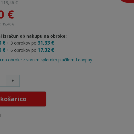
:
113,46 €
0 €
 19,46 €
i izračun ob nakupu na obroke:
0 €
31,33 €
+ 3 obrokov po
0 €
17,32 €
+ 6 obrokov po
 na obroke z varnim spletnim plačilom Leanpay.
+
 košarico
j