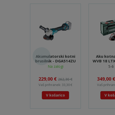
Akumulatorski kotni
Aku kotna
brusilnik - DGA514ZU
WVB 18 LTX
Quick - 
Na zalogi
5-6 
229,00 €
349,00 
262,30 €
Vaš prihranek: 33,30 €
Vaš prihran
V košarico
V koš