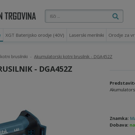
e
XGT Baterijsko orodje (40V)
Laserski merilniki
Orodje za vr
otni brusilniki
Akumulatorski kotni brusilnik - DGA452Z
USILNIK - DGA452Z
Predstavit
Akumulatorsk
Znamka:
Ma
Dobava:
na