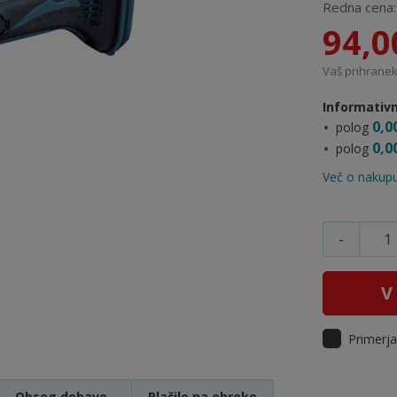
Redna cena
94,0
Vaš prihranek:
Informativn
0,0
polog
0,0
polog
Več o nakupu
-
V
Primerja
Obseg dobave
Plačilo na obroke