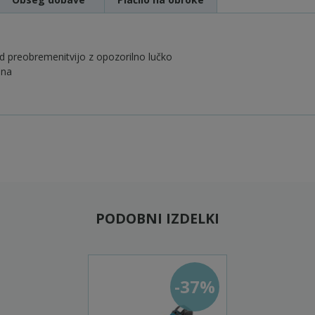
ed preobremenitvijo z opozorilno lučko
ona
PODOBNI IZDELKI
-37%