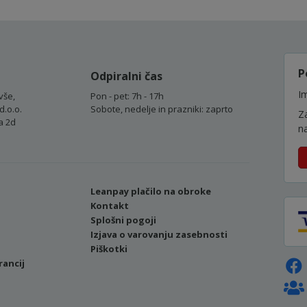
P
Odpiralni čas
Im
vše,
Pon - pet: 7h - 17h
d.o.o.
Sobote, nedelje in prazniki: zaprto
Z
a 2d
n
Leanpay plačilo na obroke
Kontakt
Splošni pogoji
Izjava o varovanju zasebnosti
Piškotki
rancij