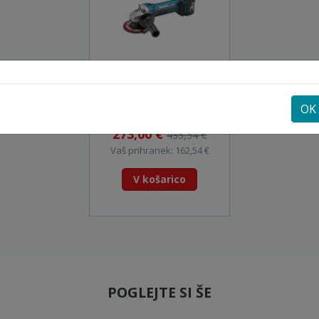
Akumulatorski kotni
brusilnik - DGA452RFJ
OK
Na zalogi
273,00 €
435,54 €
Vaš prihranek: 162,54 €
V košarico
POGLEJTE SI ŠE