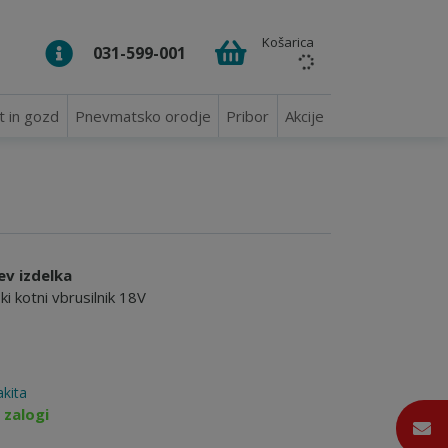
Košarica
031-599-001
t in gozd
Pnevmatsko orodje
Pribor
Akcije
ev izdelka
i kotni vbrusilnik 18V
kita
 zalogi