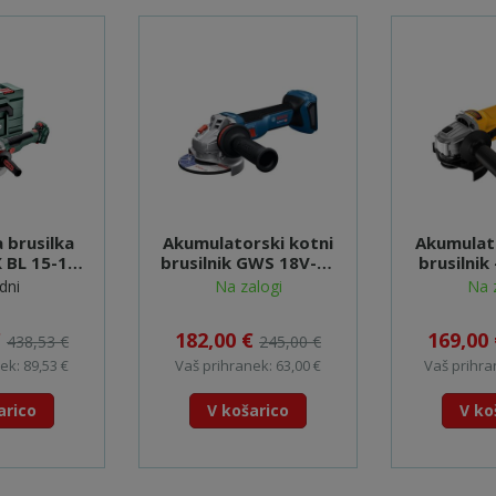
 brusilka
Akumulatorski kotni
Akumulato
 BL 15-125
brusilnik GWS 18V-11
brusilni
601731840
S BOSCH -
dni
Na zalogi
Na 
06019N4000
€
182,00 €
169,00
438,53 €
245,00 €
ek: 89,53 €
Vaš prihranek: 63,00 €
Vaš prihra
arico
V košarico
V ko