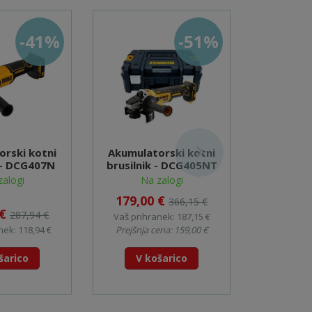
-41%
-51%
rski kotni
Akumulatorski kotni
Akumulat
k - DCG407N
brusilnik - DCG405NT
brusilni
(X
zalogi
Na zalogi
Na
179,00 €
366,15 €
 €
439,0
287,94 €
Vaš prihranek: 187,15 €
nek: 118,94 €
Prejšnja cena: 159,00 €
Vaš prihr
šarico
V košarico
V k