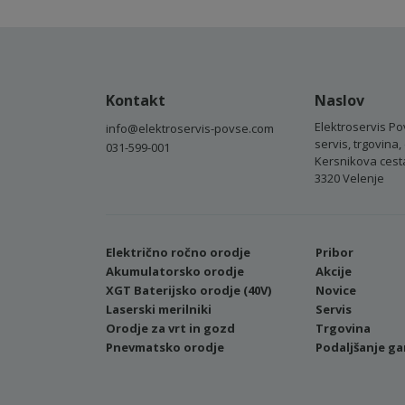
Kontakt
Naslov
Elektroservis Po
info@elektroservis-povse.com
servis, trgovina, 
031-599-001
Kersnikova cest
3320 Velenje
Električno ročno orodje
Pribor
Akumulatorsko orodje
Akcije
XGT Baterijsko orodje (40V)
Novice
Laserski merilniki
Servis
Orodje za vrt in gozd
Trgovina
Pnevmatsko orodje
Podaljšanje ga