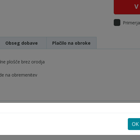
V
Primerja
Obseg dobave
Plačilo na obroke
ne plošče brez orodja
lede na obremenitev
OK