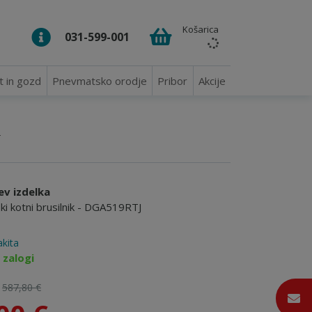
Košarica
031-599-001
t in gozd
Pnevmatsko orodje
Pribor
Akcije
)
ev izdelka
i kotni brusilnik - DGA519RTJ
kita
 zalogi
:
587,80 €