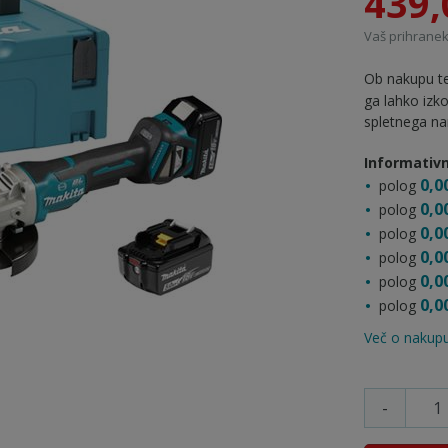
439,
Vaš prihranek
Ob nakupu te
ga lahko izk
spletnega na
Informativn
0,0
polog
0,0
polog
0,0
polog
0,0
polog
0,0
polog
0,0
polog
Več o nakupu
-