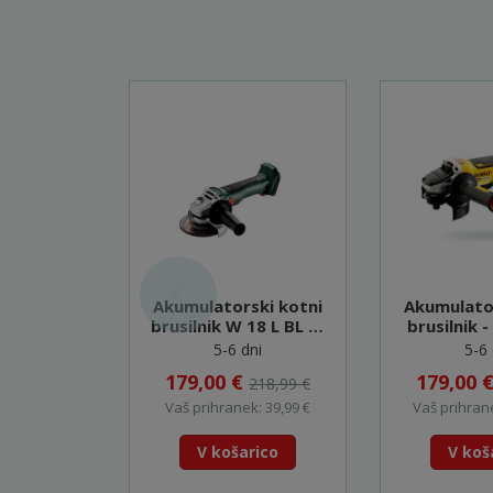
Akumulatorski kotni
Akumulato
brusilnik W 18 L BL 9-
brusilnik 
125 - 602374850
5-6 dni
5-6 
179,00 €
179,00 
218,99 €
Vaš prihranek: 39,99 €
Vaš prihrane
V košarico
V koš