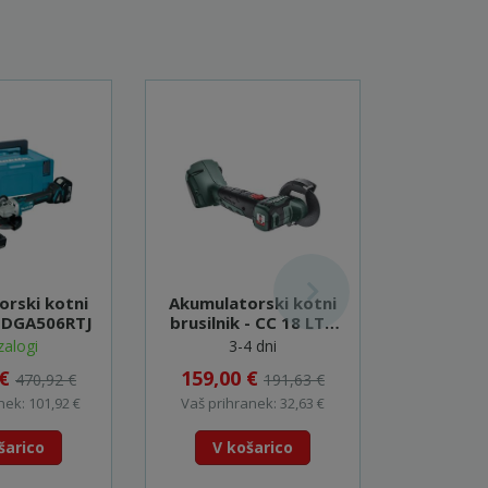
rski kotni
Akumulatorski kotni
Akumulat
 - DGA506RTJ
brusilnik - CC 18 LTX
brusilni
BL (600349840)
zalogi
3-4 dni
Na
 €
159,00 €
299,0
470,92 €
191,63 €
nek: 101,92 €
Vaš prihranek: 32,63 €
Vaš prihr
šarico
V košarico
V k