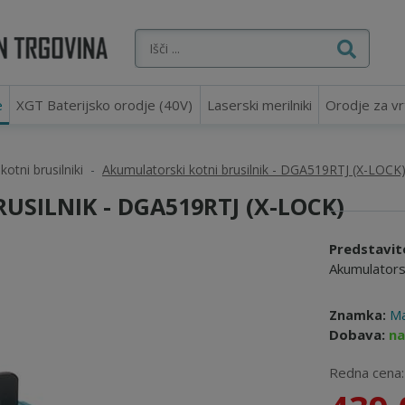
e
XGT Baterijsko orodje (40V)
Laserski merilniki
Orodje za vr
otni brusilniki
Akumulatorski kotni brusilnik - DGA519RTJ (X-LOCK
SILNIK - DGA519RTJ (X-LOCK)
Predstavit
Akumulatorsk
Znamka:
Ma
Dobava:
na
Redna cena