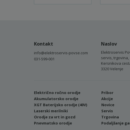
Kontakt
Naslov
Elektroservis Po
info@elektroservis-povse.com
servis, trgovina, 
031-599-001
Kersnikova cest
3320 Velenje
Električno ročno orodje
Pribor
Akumulatorsko orodje
Akcije
XGT Baterijsko orodje (40V)
Novice
Laserski merilniki
Servis
Orodje za vrt in gozd
Trgovina
Pnevmatsko orodje
Podaljšanje ga