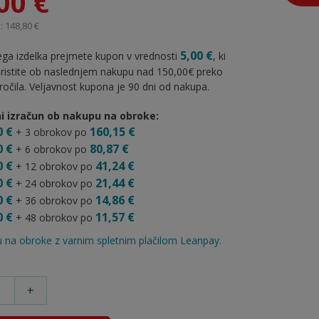
00 €
: 148,80 €
5,00 €
ga izdelka prejmete kupon v vrednosti
, ki
oristite ob naslednjem nakupu nad 150,00€ preko
ročila. Veljavnost kupona je 90 dni od nakupa.
i izračun ob nakupu na obroke:
0 €
160,15 €
+ 3 obrokov po
0 €
80,87 €
+ 6 obrokov po
0 €
41,24 €
+ 12 obrokov po
0 €
21,44 €
+ 24 obrokov po
0 €
14,86 €
+ 36 obrokov po
0 €
11,57 €
+ 48 obrokov po
 na obroke z varnim spletnim plačilom Leanpay.
+