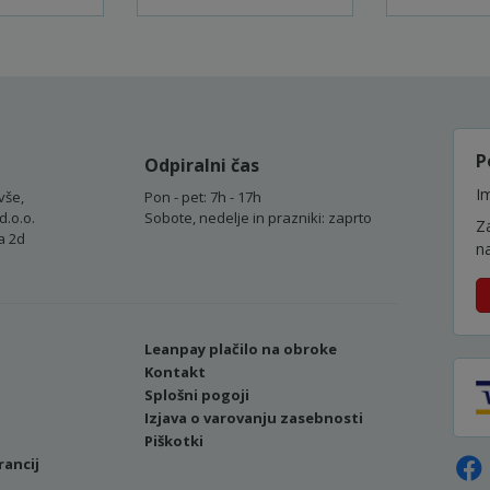
P
Odpiralni čas
Im
vše,
Pon - pet: 7h - 17h
d.o.o.
Sobote, nedelje in prazniki: zaprto
Z
a 2d
n
Leanpay plačilo na obroke
Kontakt
Splošni pogoji
Izjava o varovanju zasebnosti
Piškotki
rancij