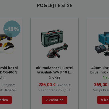
POGLEJTE SI ŠE
-48%
rski kotni
Akumulatorski kotni
Akumulato
- DCG406N
brusilnik WVB 18 LT
brusilnik
BL 11-125 Quick -
dni
5-6 dni
Na 
613057840
€
285,00 €
369,00
345,66 €
362,66 €
k: 166,66 €
Vaš prihranek: 77,66 €
Vaš prihra
arico
V košarico
V ko