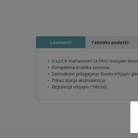
Lastnosti
Tehnični podatki
X-LOCK mahanizem za hitro menjavo brusil
Kompaktna in lahka zasnova
Samodejno prilagajanje števila vrtljajev g
Prikaz stanja akumulatorja
Regulacija vrtljajev / hitrosti