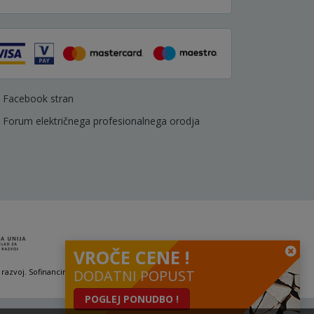
Facebook stran
Forum električnega profesionalnega orodja
VROČE CENE !
 razvoj. Sofinanciranje se je pridobilo preko Vavčerja za digitalni marketing.
DODATNI POPUST
POGLEJ PONUDBO !