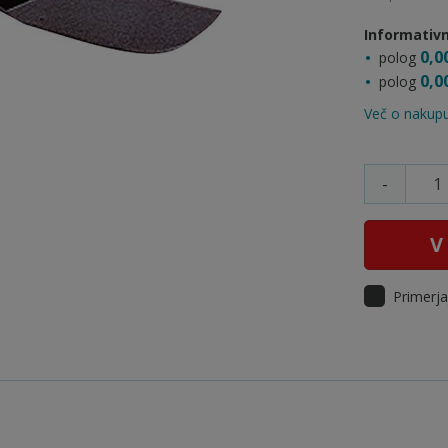
Informativn
0,0
polog
0,0
polog
Več o nakupu
-
V
Primerja