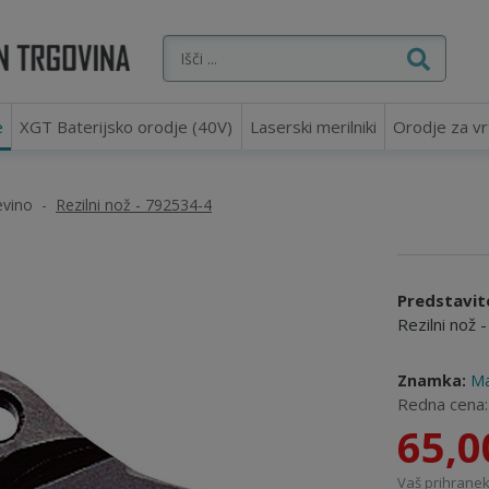
e
XGT Baterijsko orodje (40V)
Laserski merilniki
Orodje za vr
evino
Rezilni nož - 792534-4
Predstavit
Rezilni nož
Znamka:
Ma
Redna cena
65,0
Vaš prihranek: