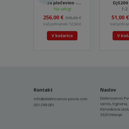
za pločevino -
DJS200
DJS130Z
7250
Na zalogi
1-2 
256,00 €
51,00 
308,66 €
Vaš prihranek: 52,66 €
Vaš prihran
V košarico
V koš
Kontakt
Naslov
Elektroservis Po
info@elektroservis-povse.com
servis, trgovina, 
031-599-001
Kersnikova cest
3320 Velenje