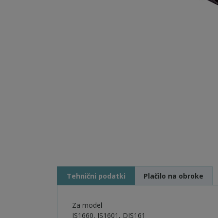
Tehnični podatki
Plačilo na obroke
Za model
JS1660, JS1601, DJS161