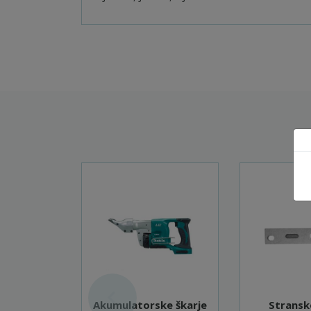
Akumulatorske škarje
Stransko