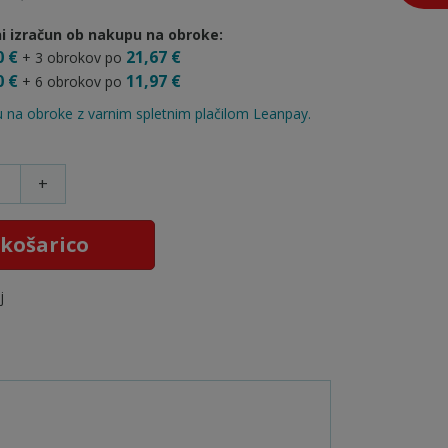
i izračun ob nakupu na obroke:
0 €
21,67 €
+ 3 obrokov po
0 €
11,97 €
+ 6 obrokov po
 na obroke z varnim spletnim plačilom Leanpay.
+
 košarico
j