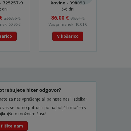
 - 725257-9
kovine - 398053
prebija
LTX
2 dni
5-6 dni
5
(601
 €
86,00 €
510,0
265,96 €
96,01 €
nek: 60,96 €
Vaš prihranek: 10,01 €
Vaš prihr
šarico
V košarico
V k
otrebujete hiter odgovor?
ate za nas vprašanje ali pa niste našli izdelka?
a vas se bomo potrudili po najboljših močeh v
ajkrajšem možnem času!
Pišite nam