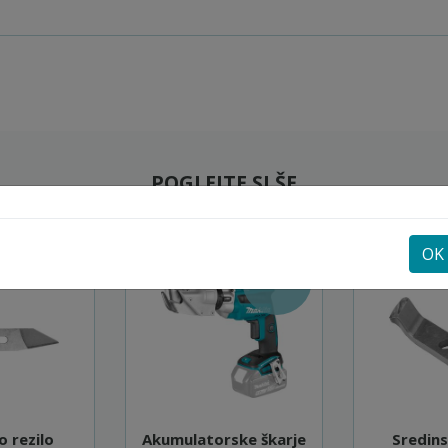
POGLEJTE SI ŠE
OK
-31%
 rezilo
Akumulatorske škarje
Sredins