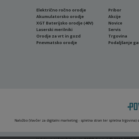
Električno ročno orodje
Pribor
Akumulatorsko orodje
Akcije
XGT Baterijsko orodje (40V)
Novice
Laserski merilniki
Servis
Orodje za vrt in gozd
Trgovina
Pnevmatsko orodje
Podaljšanje ga
Naložbo (Vavčer za digitalni marketing - spletna stran ter spletna trgovina) 