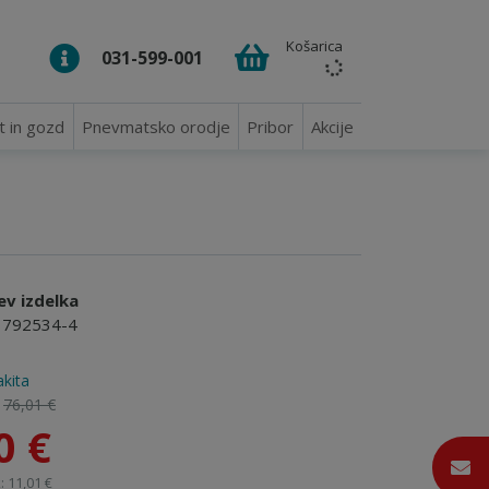
Košarica
031-599-001
t in gozd
Pnevmatsko orodje
Pribor
Akcije
ev izdelka
 - 792534-4
kita
:
76,01 €
0 €
 11,01 €