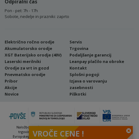
Odpiralni čas
Pon - pet: 7h - 17h
Sobote, nedelje in prazniki: zaprto
Električno ročno orodje
Servis
Akumulatorsko orodje
Trgovina
XGT Baterijsko orodje (40V)
Podaljšanje garancij
Laserski merilniki
Leanpay plačilo na obroke
Orodje za vrt in gozd
Kontakt
Pnevmatsko orodje
Splošni pogoji
Pribor
Izjava o varovanju
Akcije
zasebnosti
Novice
Piškotki
Naložbo (Vavčer za digitalni marketing - spletna stran ter spletna
VROČE CENE !
trgovina) sofinancirata Republika Slovenija in Evropska unija iz
Evropskega sklada za regionalni razvoj. Sofinanciranje se je pridobilo