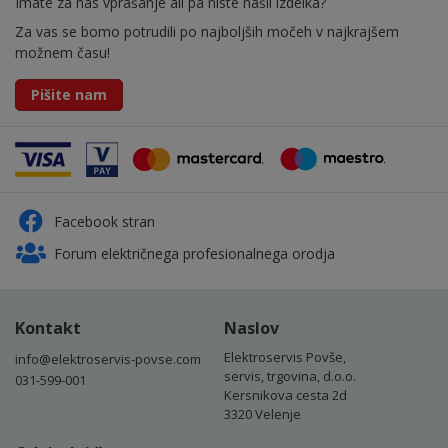
Imate za nas vprašanje ali pa niste našli izdelka?
Za vas se bomo potrudili po najboljših močeh v najkrajšem
možnem času!
Pišite nam
Facebook stran
Forum električnega profesionalnega orodja
Kontakt
Naslov
Elektroservis Povše,
info@elektroservis-povse.com
servis, trgovina, d.o.o.
031-599-001
Kersnikova cesta 2d
3320 Velenje