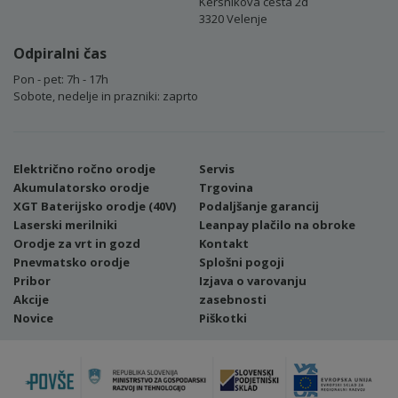
Kersnikova cesta 2d
3320 Velenje
Odpiralni čas
Pon - pet: 7h - 17h
Sobote, nedelje in prazniki: zaprto
Električno ročno orodje
Servis
Akumulatorsko orodje
Trgovina
XGT Baterijsko orodje (40V)
Podaljšanje garancij
Laserski merilniki
Leanpay plačilo na obroke
Orodje za vrt in gozd
Kontakt
Pnevmatsko orodje
Splošni pogoji
Pribor
Izjava o varovanju
Akcije
zasebnosti
Novice
Piškotki