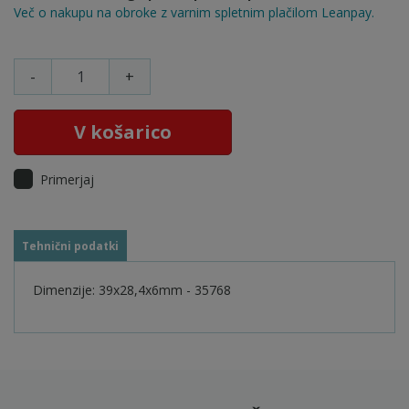
Več o nakupu na obroke z varnim spletnim plačilom Leanpay.
-
+
V košarico
Primerjaj
Tehnični podatki
Dimenzije: 39x28,4x6mm - 35768