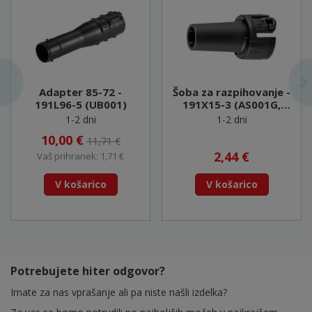
Adapter 85-72 -
Šoba za razpihovanje -
191L96-5 (UB001)
191X15-3 (AS001G,
DAS180)
1-2 dni
1-2 dni
10,00 €
11,71 €
2,44 €
Vaš prihranek: 1,71 €
V košarico
V košarico
Potrebujete hiter odgovor?
Imate za nas vprašanje ali pa niste našli izdelka?