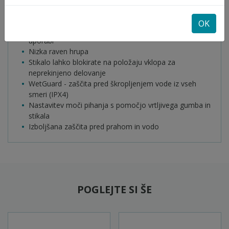
Lastnosti
Tehnični podatki
Obseg dobave
Plačilo na obroke
OK
Odlične zmogljivosti pri neprekinjeni zahtevnejši
uporabi
Nizka raven hrupa
Stikalo lahko blokirate na položaju vklopa za
neprekinjeno delovanje
WetGuard - zaščita pred škropljenjem vode iz vseh
smeri (IPX4)
Nastavitev moči pihanja s pomočjo vrtljivega gumba in
stikala
Izboljšana zaščita pred prahom in vodo
POGLEJTE SI ŠE