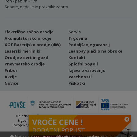
Pon - pet: 7h - 17h
Sobote, nedelje in prazniki: zaprto
Električno ročno orodje
Servis
Akumulatorsko orodje
Trgovina
XGT Baterijsko orodje (40V)
Podaljšanje garancij
Laserski merilniki
Leanpay plačilo na obroke
Orodje za vrt in gozd
Kontakt
Pnevmatsko orodje
Splošni pogoji
Pribor
Izjava o varovanju
Akcije
zasebnosti
Novice
Piškotki
Naložbo (Vavčer za digitalni marketing - spletna stran ter spletna
VROČE CENE !
trgovina) sofinancirata Republika Slovenija in Evropska unija iz
Evropskega sklada za regionalni razvoj. Sofinanciranje se je pridobilo
DODATNI POPUST
preko Vavčerja za digitalni marketing.
Naša spletna stran uporablja piškotke za nemoteno delovanje in