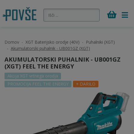
Domov
XGT Baterijsko orodje (40V)
Puhalniki (XGT)
Akumulatorski puhalnik - UB001GZ (XGT)
AKUMULATORSKI PUHALNIK - UB001GZ
(XGT) FEEL THE ENERGY
Akcija XGT vrtnega orodja
PROMOCIJA FEEL THE ENERGY
+ DARILO