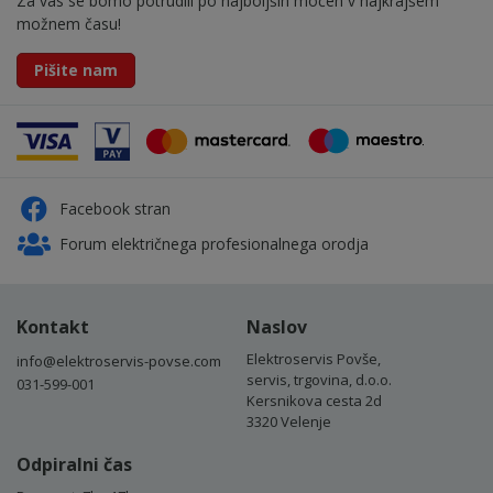
Za vas se bomo potrudili po najboljših močeh v najkrajšem
možnem času!
Pišite nam
Facebook stran
Forum električnega profesionalnega orodja
Kontakt
Naslov
Elektroservis Povše,
info@elektroservis-povse.com
servis, trgovina, d.o.o.
031-599-001
Kersnikova cesta 2d
3320 Velenje
Odpiralni čas