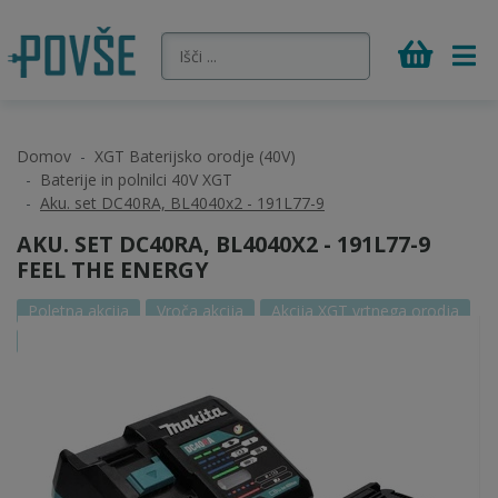
Domov
XGT Baterijsko orodje (40V)
Baterije in polnilci 40V XGT
Aku. set DC40RA, BL4040x2 - 191L77-9
AKU. SET DC40RA, BL4040X2 - 191L77-9
FEEL THE ENERGY
Poletna akcija
Vroča akcija
Akcija XGT vrtnega orodja
PROMOCIJA FEEL THE ENERGY
+ DARILO