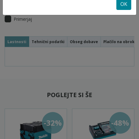
V košarico
OK
Primerjaj
Lastnosti
Tehnični podatki
Obseg dobave
Plačilo na obroke
POGLEJTE SI ŠE
-32%
-48%