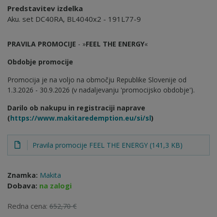
Predstavitev izdelka
Aku. set DC40RA, BL4040x2 - 191L77-9
PRAVILA PROMOCIJE
- »
FEEL THE ENERGY
«
Obdobje promocije
Promocija je na voljo na območju Republike Slovenije od
1.3.2026 - 30.9.2026 (v nadaljevanju 'promocijsko obdobje').
Darilo ob nakupu in registraciji naprave
(
https://www.makitaredemption.eu/si/sl
)
Pravila promocije FEEL THE ENERGY (141,3 KB)
Znamka:
Makita
Dobava:
na zalogi
Redna cena:
652,70 €