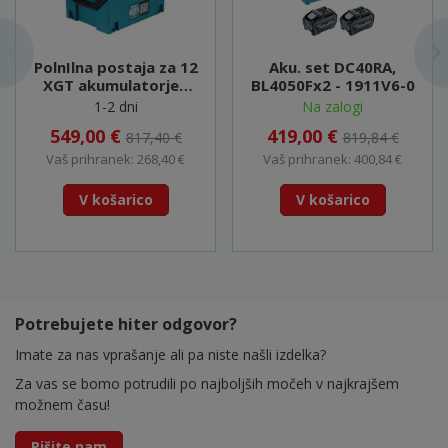
PolnIlna postaja za 12
Aku. set DC40RA,
XGT akumulatorjev
BL4050Fx2 - 1911V6-0
BCC02 - 1914U0-3
1-2 dni
Na zalogi
549,00 €
419,00 €
817,40 €
819,84 €
Vaš prihranek: 268,40 €
Vaš prihranek: 400,84 €
V košarico
V košarico
Potrebujete hiter odgovor?
Imate za nas vprašanje ali pa niste našli izdelka?
Za vas se bomo potrudili po najboljših močeh v najkrajšem
možnem času!
Pišite nam