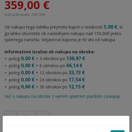
359,00 €
Vaš prihranek: 293,70 €
5,00 €
Ob nakupu tega izdelka prejmete kupon v vrednosti
, ki
ga lahko izkoristite ob naslednjem nakupu nad 150,00€ preko
spletnega naročila. Veljavnost kupona je 90 dni od nakupa.
Informativni izračun ob nakupu na obroke:
0,00 €
130,97 €
polog
+ 3 obrokov po
0,00 €
66,14 €
polog
+ 6 obrokov po
0,00 €
33,73 €
polog
+ 12 obrokov po
0,00 €
17,54 €
polog
+ 24 obrokov po
0,00 €
12,15 €
polog
+ 36 obrokov po
Več o nakupu na obroke z varnim spletnim plačilom Leanpay.
-
+