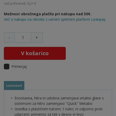
Vaš prihranek: 8,21 €
Možnost obročnega plačila pri nakupu nad 50€.
Več o nakupu na obroke z varnim spletnim plačilom Leanpay.
-
+
V košarico
Primerjaj
Lastnosti
Enostavna, hitra in udobna zamenjava vrtalne glave s
sistemom za hitro zamenjavo "Quick" Metabo
Izvedba s plastičnim tulcem; 1 tulec; ni odporno proti
udarcem; primerno za tek v desno in levo