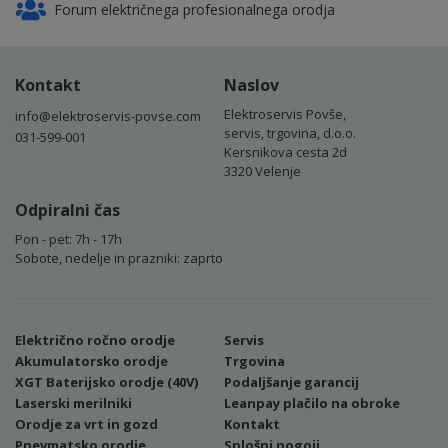
Forum električnega profesionalnega orodja
Kontakt
Naslov
Elektroservis Povše,
info@elektroservis-povse.com
servis, trgovina, d.o.o.
031-599-001
Kersnikova cesta 2d
3320 Velenje
Odpiralni čas
Pon - pet: 7h - 17h
Sobote, nedelje in prazniki: zaprto
Električno ročno orodje
Servis
Akumulatorsko orodje
Trgovina
XGT Baterijsko orodje (40V)
Podaljšanje garancij
Laserski merilniki
Leanpay plačilo na obroke
Orodje za vrt in gozd
Kontakt
Pnevmatsko orodje
Splošni pogoji