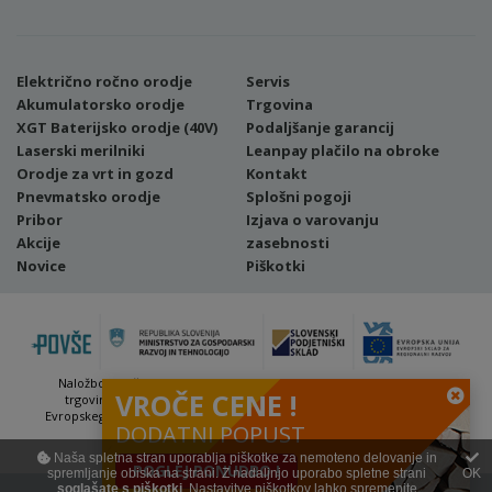
Električno ročno orodje
Servis
Akumulatorsko orodje
Trgovina
XGT Baterijsko orodje (40V)
Podaljšanje garancij
Laserski merilniki
Leanpay plačilo na obroke
Orodje za vrt in gozd
Kontakt
Pnevmatsko orodje
Splošni pogoji
Pribor
Izjava o varovanju
Akcije
zasebnosti
Novice
Piškotki
Naložbo (Vavčer za digitalni marketing - spletna stran ter spletna
VROČE CENE !
trgovina) sofinancirata Republika Slovenija in Evropska unija iz
Evropskega sklada za regionalni razvoj. Sofinanciranje se je pridobilo
DODATNI POPUST
preko Vavčerja za digitalni marketing.
Naša spletna stran uporablja piškotke za nemoteno delovanje in
POGLEJ PONUDBO !
spremljanje obiska na strani. Z nadaljnjo uporabo spletne strani
OK
soglašate s piškotki
. Nastavitve piškotkov lahko
spremenite