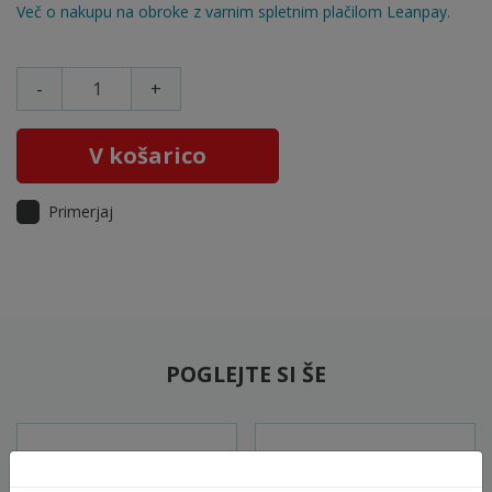
Več o nakupu na obroke z varnim spletnim plačilom Leanpay.
-
+
V košarico
Primerjaj
POGLEJTE SI ŠE