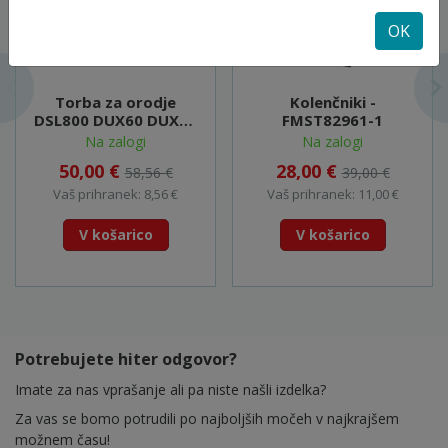
OK
Torba za orodje
Kolenčniki -
DSL800 DUX60 DUX18
FMST82961-1
EX2650LH - 195638-5
Na zalogi
Na zalogi
50,00 €
28,00 €
58,56 €
39,00 €
Vaš prihranek: 8,56 €
Vaš prihranek: 11,00 €
V košarico
V košarico
Potrebujete hiter odgovor?
Imate za nas vprašanje ali pa niste našli izdelka?
Za vas se bomo potrudili po najboljših močeh v najkrajšem
možnem času!