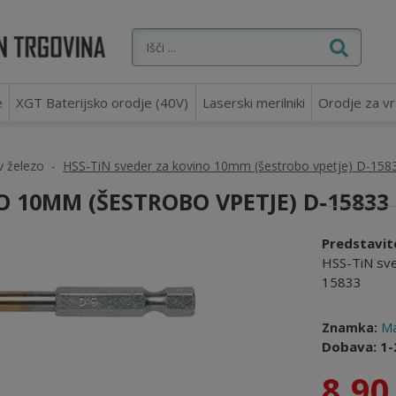
e
XGT Baterijsko orodje (40V)
Laserski merilniki
Orodje za vr
v železo
HSS-TiN sveder za kovino 10mm (šestrobo vpetje) D-158
O 10MM (ŠESTROBO VPETJE) D-15833
Predstavit
HSS-TiN sve
15833
Znamka:
Ma
Dobava: 1-
8,90