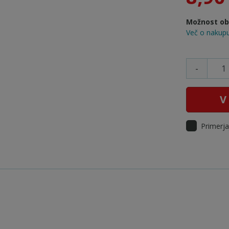
Možnost obr
Več o nakupu
-
V
Primerja