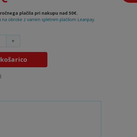
očnega plačila pri nakupu nad 50€.
 na obroke z varnim spletnim plačilom Leanpay.
+
 košarico
j