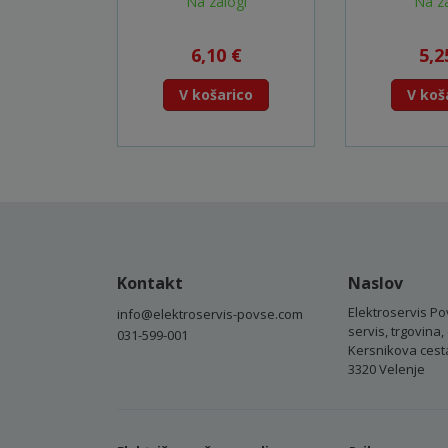
Na zalogi
Na za
6,10 €
5,2
V košarico
V koš
Kontakt
Naslov
Elektroservis Po
info@elektroservis-povse.com
servis, trgovina, 
031-599-001
Kersnikova cest
3320 Velenje