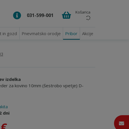
Košarica
031-599-001
t in gozd
Pnevmatsko orodje
Pribor
Akcije
33
ev izdelka
der za kovino 10mm (šestrobo vpetje) D-
kita
2 dni
 €