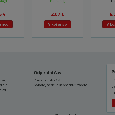
logi
Na zalogi
1-
15
5 €
2,07 €
6,
arico
V košarico
V ko
P
Odpiralni čas
Im
vše,
Pon - pet: 7h - 17h
d.o.o.
Sobote, nedelje in prazniki: zaprto
Z
a 2d
n