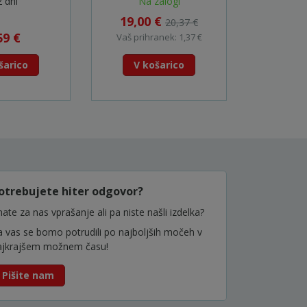
2 dni
Na zalogi
Na
827
19,00 €
20,37 €
59 €
5
Vaš prihranek: 1,37 €
šarico
V košarico
V k
otrebujete hiter odgovor?
ate za nas vprašanje ali pa niste našli izdelka?
a vas se bomo potrudili po najboljših močeh v
ajkrajšem možnem času!
Pišite nam