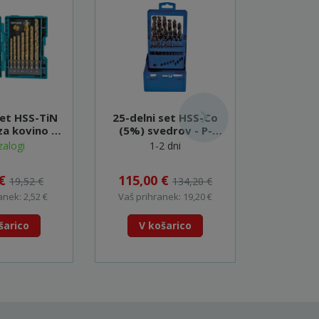
set HSS-TiN
25-delni set HSS-Co
Večname
za kovino -
(5%) svedrov - P-
10x15
7527
61824
zalogi
1-2 dni
Na
 €
115,00 €
19,52 €
134,20 €
7
anek: 2,52 €
Vaš prihranek: 19,20 €
šarico
V košarico
V k