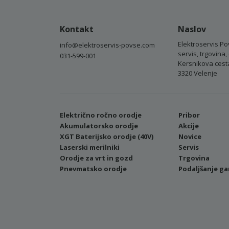
Kontakt
Naslov
Elektroservis Po
info@elektroservis-povse.com
servis, trgovina, 
031-599-001
Kersnikova cest
3320 Velenje
Električno ročno orodje
Pribor
Akumulatorsko orodje
Akcije
XGT Baterijsko orodje (40V)
Novice
Laserski merilniki
Servis
Orodje za vrt in gozd
Trgovina
Pnevmatsko orodje
Podaljšanje ga