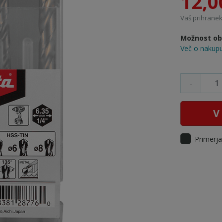
12,0
Vaš prihranek:
Možnost obr
Več o nakupu
-
V
Primerja