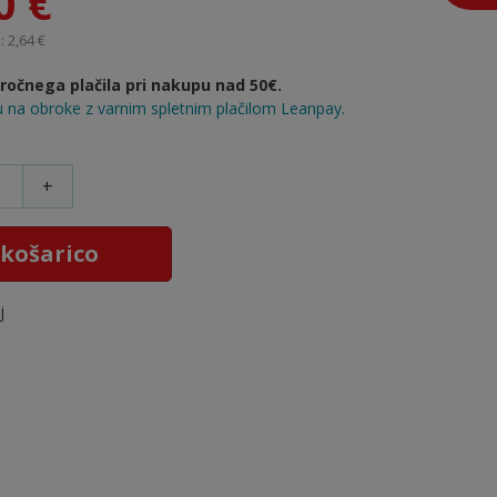
0 €
 2,64 €
očnega plačila pri nakupu nad 50€.
 na obroke z varnim spletnim plačilom Leanpay.
+
 košarico
j