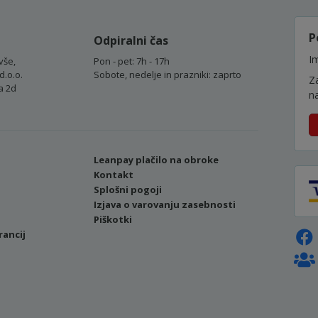
P
Odpiralni čas
Im
vše,
Pon - pet: 7h - 17h
d.o.o.
Sobote, nedelje in prazniki: zaprto
Z
a 2d
n
Leanpay plačilo na obroke
Kontakt
Splošni pogoji
Izjava o varovanju zasebnosti
Piškotki
rancij