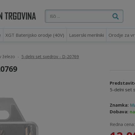
e
XGT Baterijsko orodje (40V)
Laserski merilniki
Orodje za vr
v železo
5-delni set svedrov - D-20769
20769
Predstavit
5-delni set
Znamka:
Ma
Dobava:
na
Redna cena