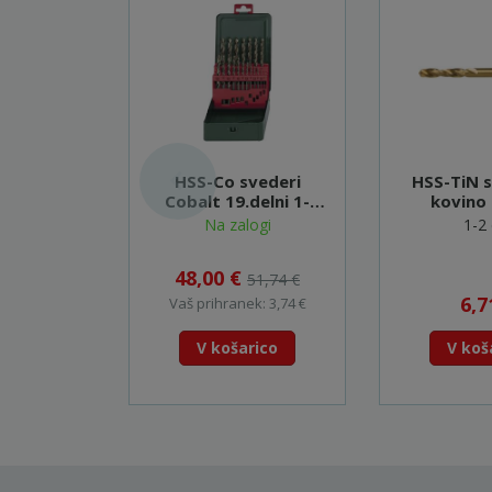
HSS-Co svederi
HSS-TiN 
Cobalt 19.delni 1-
kovino
10mm - 627157000
(šestrobo v
Na zalogi
1-2 
50
48,00 €
51,74 €
6,7
Vaš prihranek: 3,74 €
V košarico
V koš