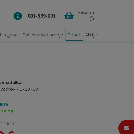
Košarica
031-599-001
t in gozd
Pnevmatsko orodje
Pribor
Akcije
ev izdelka
 svedrov - D-20769
kita
 zalogi
:
14,64 €