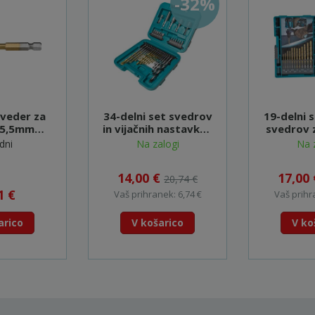
-32%
sveder za
34-delni set svedrov
19-delni 
 5,5mm
in vijačnih nastavkov
svedrov 
petje) - B-
- B-68498
D-6
dni
Na zalogi
Na 
968
14,00 €
17,00
20,74 €
1 €
Vaš prihranek: 6,74 €
Vaš prihr
arico
V košarico
V ko