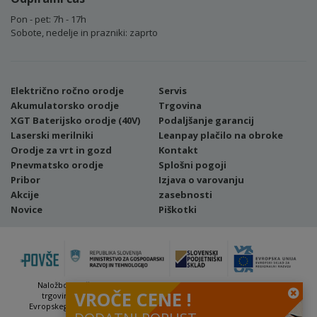
Pon - pet: 7h - 17h
Sobote, nedelje in prazniki: zaprto
Električno ročno orodje
Servis
Akumulatorsko orodje
Trgovina
XGT Baterijsko orodje (40V)
Podaljšanje garancij
Laserski merilniki
Leanpay plačilo na obroke
Orodje za vrt in gozd
Kontakt
Pnevmatsko orodje
Splošni pogoji
Pribor
Izjava o varovanju
Akcije
zasebnosti
Novice
Piškotki
Naložbo (Vavčer za digitalni marketing - spletna stran ter spletna
VROČE CENE !
trgovina) sofinancirata Republika Slovenija in Evropska unija iz
Evropskega sklada za regionalni razvoj. Sofinanciranje se je pridobilo
preko Vavčerja za digitalni marketing.