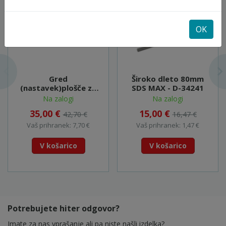
OK
Gred
Široko dleto 80mm
(nastavek)plošče za
SDS MAX - D-34241
rebričenje (štokanje)
Na zalogi
Na zalogi
SDS MAX (P-03947) -
35,00 €
15,00 €
42,70 €
16,47 €
P-16352
Vaš prihranek: 7,70 €
Vaš prihranek: 1,47 €
V košarico
V košarico
Potrebujete hiter odgovor?
Imate za nas vprašanje ali pa niste našli izdelka?