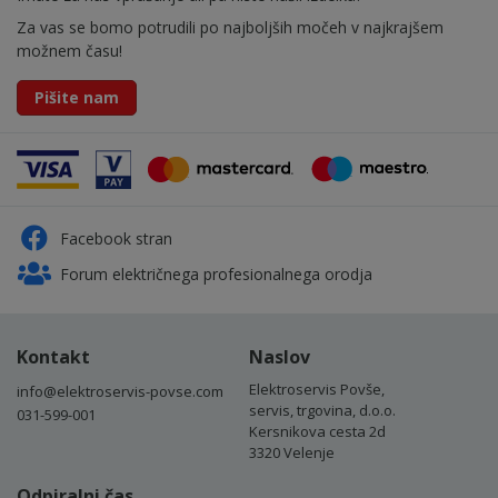
Za vas se bomo potrudili po najboljših močeh v najkrajšem
možnem času!
Pišite nam
Facebook stran
Forum električnega profesionalnega orodja
Kontakt
Naslov
Elektroservis Povše,
info@elektroservis-povse.com
servis, trgovina, d.o.o.
031-599-001
Kersnikova cesta 2d
3320 Velenje
Odpiralni čas