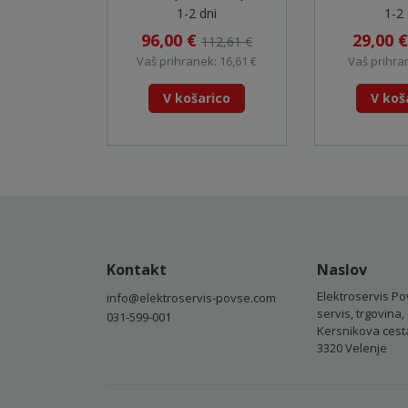
VC2012L, VC2512L,
1-2 dni
1-2 
VC3011L, VC3511L
96,00 €
29,00 
112,61 €
VC4210 - W107417892
Vaš prihranek: 16,61 €
Vaš prihran
V košarico
V koš
Kontakt
Naslov
Elektroservis Po
info@elektroservis-povse.com
servis, trgovina, 
031-599-001
Kersnikova cest
3320 Velenje