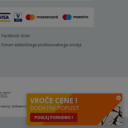
Facebook stran
Forum električnega profesionalnega orodja
VROČE CENE !
 razvoj. Sofinanciranje se je pridobilo preko Vavčerja za digitalni marketing.
DODATNI POPUST
POGLEJ PONUDBO !