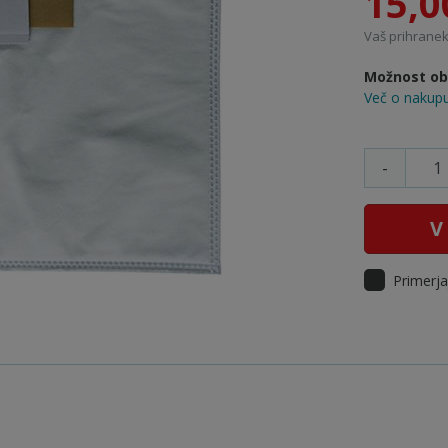
15,0
Vaš prihranek:
Možnost obr
Več o nakupu
-
V
Primerja