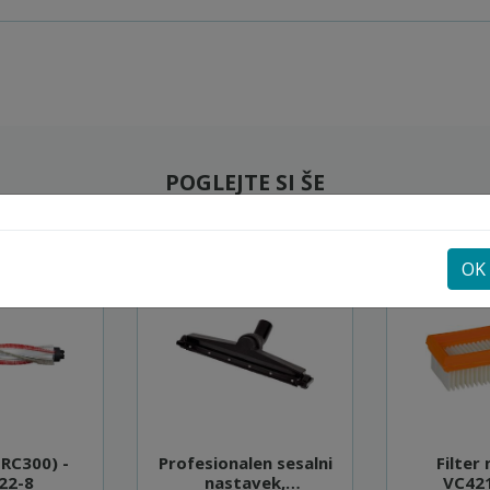
POGLEJTE SI ŠE
OK
RC300) -
Profesionalen sesalni
Filter
22-8
nastavek,
VC421