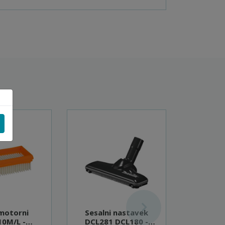
 motorni
Sesalni nastavek
Tekstil
0M/L -
DCL281 DCL180 -
191V71-