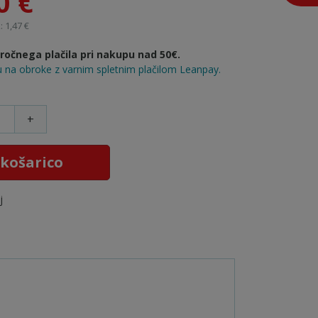
0 €
 1,47 €
očnega plačila pri nakupu nad 50€.
 na obroke z varnim spletnim plačilom Leanpay.
+
 košarico
j