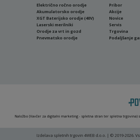
Električno ročno orodje
Pribor
Akumulatorsko orodje
Akcije
XGT Baterijsko orodje (40V)
Novice
Laserski merilniki
Servis
Orodje za vrt in gozd
Trgovina
Pnevmatsko orodje
Podaljšanje ga
Naložbo (Vavčer za digitalni marketing - spletna stran ter spletna trgovina) 
Izdelava spletnih trgovin
4WEB d.o.o. | © 2019-2026. Vs