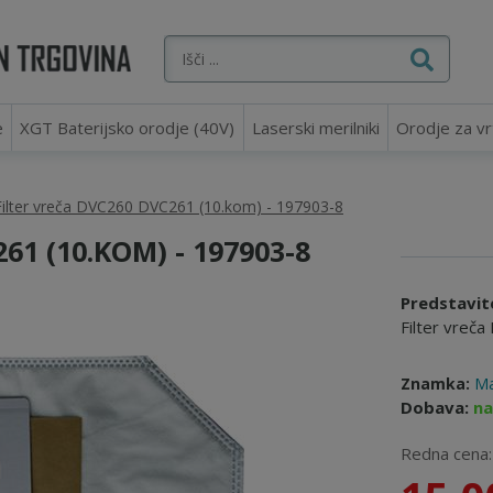
e
XGT Baterijsko orodje (40V)
Laserski merilniki
Orodje za vr
Filter vreča DVC260 DVC261 (10.kom) - 197903-8
61 (10.KOM) - 197903-8
Predstavit
Filter vreč
Znamka:
Ma
Dobava:
na
Redna cena