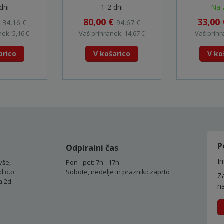
mokro/suho, 36mm -
W107
dni
1-2 dni
Na 
P-72964
€
80,00 €
33,00
34,16 €
94,67 €
ek: 5,16 €
Vaš prihranek: 14,67 €
Vaš prihr
arico
V košarico
V ko
P
Odpiralni čas
Im
vše,
Pon - pet: 7h - 17h
d.o.o.
Sobote, nedelje in prazniki: zaprto
Z
a 2d
n