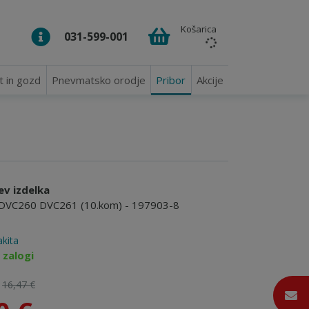
Košarica
031-599-001
t in gozd
Pnevmatsko orodje
Pribor
Akcije
ev izdelka
a DVC260 DVC261 (10.kom) - 197903-8
kita
 zalogi
:
16,47 €