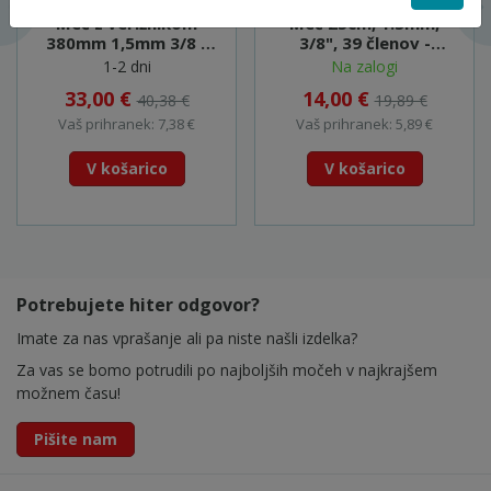
Meč z verižnikom
Meč 25cm, 1.3mm,
380mm 1,5mm 3/8 -
3/8", 39 členov -
443038651
191G11-9 (EY401)
1-2 dni
Na zalogi
33,00 €
14,00 €
40,38 €
19,89 €
Vaš prihranek: 7,38 €
Vaš prihranek: 5,89 €
V košarico
V košarico
Potrebujete hiter odgovor?
Imate za nas vprašanje ali pa niste našli izdelka?
Za vas se bomo potrudili po najboljših močeh v najkrajšem
možnem času!
Pišite nam