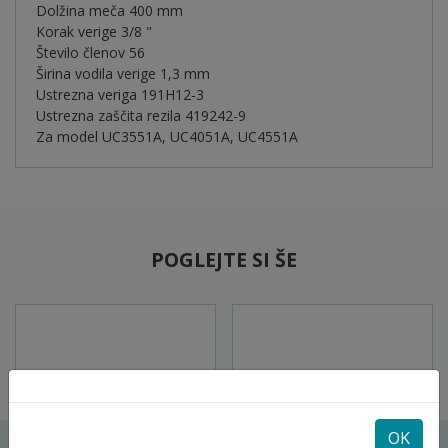
Dolžina meča 400 mm
Korak verige 3/8 "
Število členov 56
Širina vodila verige 1,3 mm
Ustrezna veriga 191H12-3
Ustrezna zaščita rezila 419242-9
Za model UC3551A, UC4051A, UC4551A
POGLEJTE SI ŠE
OK