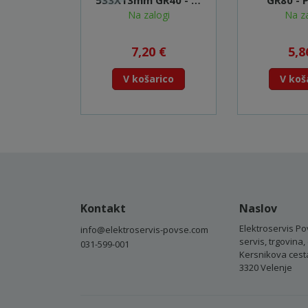
533X13mm GR40 - P-
GR80 - 
43365
Na zalogi
Na za
7,20 €
5,8
V košarico
V koš
Kontakt
Naslov
Elektroservis Po
info@elektroservis-povse.com
servis, trgovina, 
031-599-001
Kersnikova cest
3320 Velenje