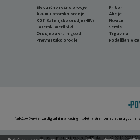
Električno ročno orodje
Pribor
Akumulatorsko orodje
Akcije
XGT Baterijsko orodje (40V)
Novice
Laserski merilniki
Servis
Orodje za vrt in gozd
Trgovina
Pnevmatsko orodje
Podaljšanje ga
Naložbo (Vavčer za digitalni marketing - spletna stran ter spletna trgovina) 
Izdelava spletnih trgovin
4WEB d.o.o. | © 2019-2026. Vs