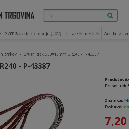
e
XGT Baterijsko orodje (40V)
Laserski merilniki
Orodje za vr
ni trakovi
Brusni trak 533X13mm GR240 - P-43387
240 - P-43387
Predstavit
Brusni tra
Znamka:
Ma
Dobava:
na
7,20