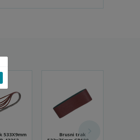
ak 533X9mm
Brusni trak
Bru