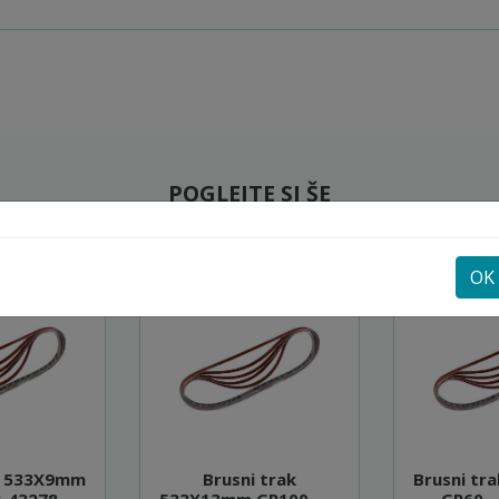
POGLEJTE SI ŠE
OK
ak 533X9mm
Brusni trak
Brusni tr