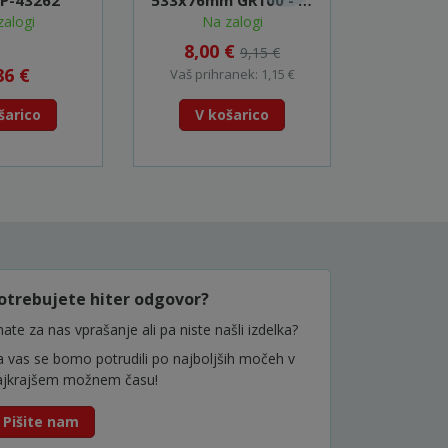
 P-43262
533x76mm GR100 - P-
533x76mm
37203
3
zalogi
Na zalogi
Na
8,00 €
8,0
9,15 €
86 €
Vaš prihranek: 1,15 €
Vaš prih
šarico
V košarico
V k
otrebujete hiter odgovor?
ate za nas vprašanje ali pa niste našli izdelka?
a vas se bomo potrudili po najboljših močeh v
ajkrajšem možnem času!
Pišite nam