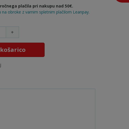
očnega plačila pri nakupu nad 50€.
 na obroke z varnim spletnim plačilom Leanpay.
+
 košarico
j