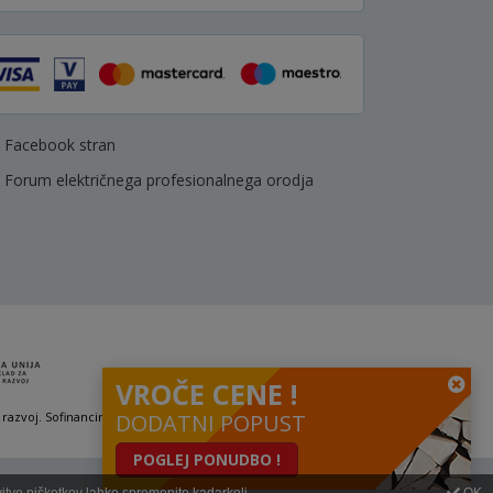
Facebook stran
Forum električnega profesionalnega orodja
VROČE CENE !
 razvoj. Sofinanciranje se je pridobilo preko Vavčerja za digitalni marketing.
DODATNI POPUST
POGLEJ PONUDBO !