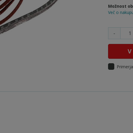
Možnost obr
Več o nakupu
-
V
Primerja