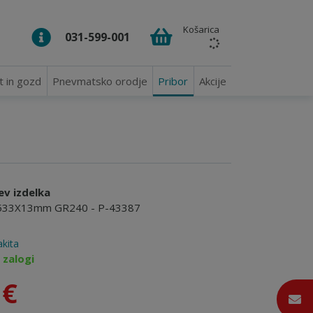
Košarica
031-599-001
t in gozd
Pnevmatsko orodje
Pribor
Akcije
ev izdelka
k 533X13mm GR240 - P-43387
kita
 zalogi
 €