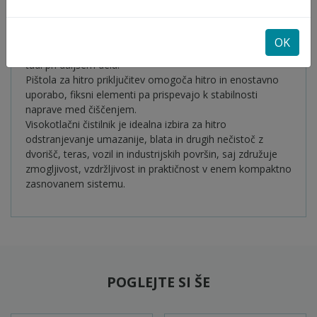
ščiti motor pred preobremenitvijo in zmanjšuje obrabo.
Navoj tlačne cevi in stranski nosilec omogočata praktično
in varno priključitev dodatne opreme, voziček z
OK
ergonomskim ročajem pa zagotavlja odlično mobilnost
tudi pri daljšem delu.
Pištola za hitro priključitev omogoča hitro in enostavno
uporabo, fiksni elementi pa prispevajo k stabilnosti
naprave med čiščenjem.
Visokotlačni čistilnik je idealna izbira za hitro
odstranjevanje umazanije, blata in drugih nečistoč z
dvorišč, teras, vozil in industrijskih površin, saj združuje
zmogljivost, vzdržljivost in praktičnost v enem kompaktno
zasnovanem sistemu.
POGLEJTE SI ŠE