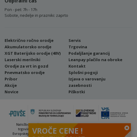
Odpiralni čas
Pon - pet: 7h - 17h
Sobote, nedelje in prazniki: zaprto
Električno ročno orodje
Servis
Akumulatorsko orodje
Trgovina
XGT Baterijsko orodje (40V)
Podaljšanje garancij
Laserski merilniki
Leanpay plačilo na obroke
Orodje za vrt in gozd
Kontakt
Pnevmatsko orodje
Splošni pogoji
Pribor
Izjava o varovanju
Akcije
zasebnosti
Novice
Piškotki
Naložbo (Vavčer za digitalni marketing - spletna stran ter spletna
VROČE CENE !
trgovina) sofinancirata Republika Slovenija in Evropska unija iz
Evropskega sklada za regionalni razvoj. Sofinanciranje se je pridobilo