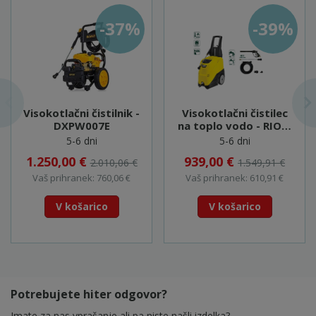
-37%
-39%
Visokotlačni čistilnik -
Visokotlačni čistilec
DXPW007E
na toplo vodo - RIO-R
1108
5-6 dni
5-6 dni
1.250,00 €
939,00 €
2.010,06 €
1.549,91 €
Vaš prihranek: 760,06 €
Vaš prihranek: 610,91 €
V košarico
V košarico
Potrebujete hiter odgovor?
Imate za nas vprašanje ali pa niste našli izdelka?