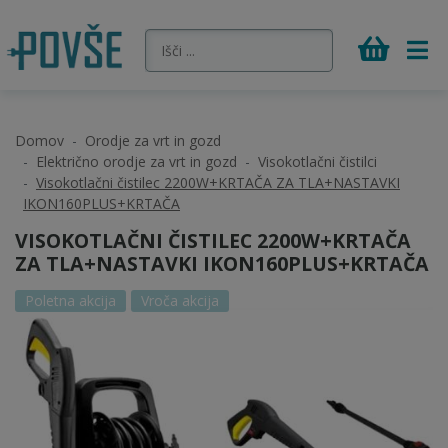
Domov
Orodje za vrt in gozd
Električno orodje za vrt in gozd
Visokotlačni čistilci
Visokotlačni čistilec 2200W+KRTAČA ZA TLA+NASTAVKI
IKON160PLUS+KRTAČA
VISOKOTLAČNI ČISTILEC 2200W+KRTAČA
ZA TLA+NASTAVKI IKON160PLUS+KRTAČA
Poletna akcija
Vroča akcija