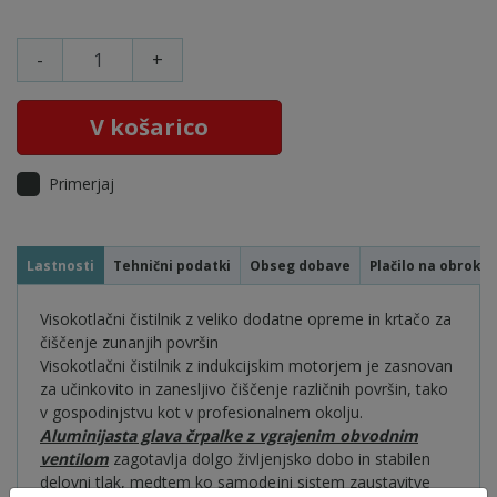
-
+
V košarico
Primerjaj
Lastnosti
Tehnični podatki
Obseg dobave
Plačilo na obroke
Visokotlačni čistilnik z veliko dodatne opreme in krtačo za
čiščenje zunanjih površin
Visokotlačni čistilnik z indukcijskim motorjem je zasnovan
za učinkovito in zanesljivo čiščenje različnih površin, tako
v gospodinjstvu kot v profesionalnem okolju.
Aluminijasta glava črpalke z vgrajenim obvodnim
ventilom
zagotavlja dolgo življenjsko dobo in stabilen
delovni tlak, medtem ko samodejni sistem zaustavitve