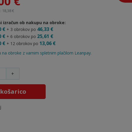
00 €
 18,38 €
i izračun ob nakupu na obroke:
0 €
46,33 €
+ 3 obrokov po
0 €
25,61 €
+ 6 obrokov po
0 €
13,06 €
+ 12 obrokov po
 na obroke z varnim spletnim plačilom Leanpay.
+
 košarico
j