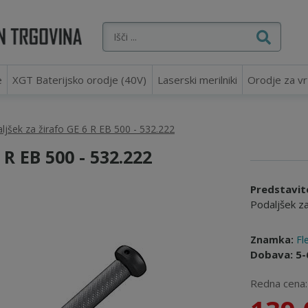
e
XGT Baterijsko orodje (40V)
Laserski merilniki
Orodje za vr
ljšek za žirafo GE 6 R EB 500 - 532.222
R EB 500 - 532.222
Predstavit
Podaljšek z
Znamka:
Fl
Dobava: 5-
Redna cena