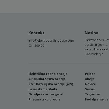
Kontakt
Naslov
Elektroservis Po
info@elektroservis-povse.com
servis, trgovina, 
031-599-001
Kersnikova cest
3320 Velenje
Električno ročno orodje
Pribor
Akumulatorsko orodje
Akcije
XGT Baterijsko orodje (40V)
Novice
Laserski merilniki
Servis
Orodje za vrt in gozd
Trgovina
Pnevmatsko orodje
Podaljšanje ga