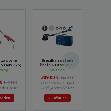
a za stene
Brusilka za stene
Brusil
E 5 (409.375)
žirafa GTR 55-225 -
žirafa
06017D4000
(brez cev
zalogi
Na zalogi
5
49
309,00 €
440,99 €
 €
799,0
847,90 €
Vaš prihranek: 131,99 €
nek: 118,90 €
Prejšnja cena: 275,00 €
Vaš prihr
šarico
V košarico
V k