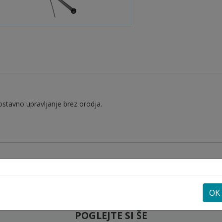
nostavno upravljanje brez orodja.
OK
POGLEJTE SI ŠE