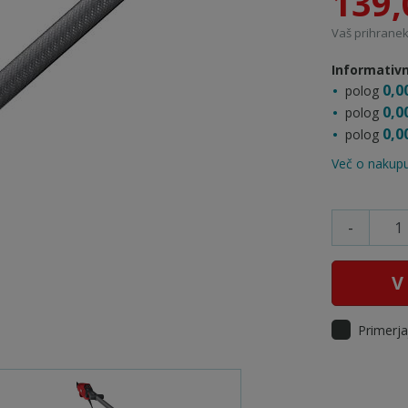
139,
Vaš prihranek:
Informativn
0,0
polog
0,0
polog
0,0
polog
Več o nakupu
-
V
Primerja