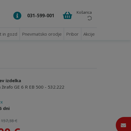
Košarica
031-599-001
t in gozd
Pnevmatsko orodje
Pribor
Akcije
ev izdelka
a žirafo GE 6 R EB 500 - 532.222
ex
6 dni
:
157,38 €