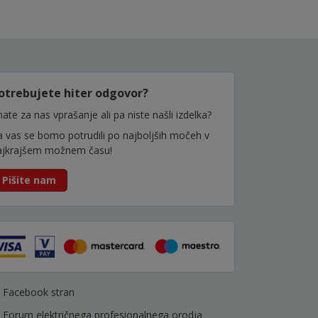
otrebujete hiter odgovor?
ate za nas vprašanje ali pa niste našli izdelka?
a vas se bomo potrudili po najboljših močeh v
ajkrajšem možnem času!
Pišite nam
Facebook stran
Forum električnega profesionalnega orodja