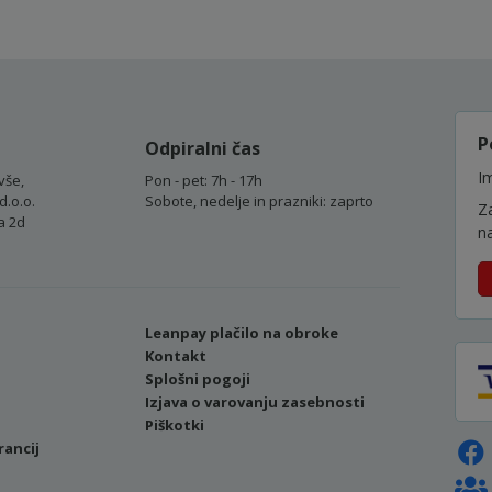
P
Odpiralni čas
Im
vše,
Pon - pet: 7h - 17h
d.o.o.
Sobote, nedelje in prazniki: zaprto
Z
a 2d
n
Leanpay plačilo na obroke
Kontakt
Splošni pogoji
Izjava o varovanju zasebnosti
Piškotki
rancij