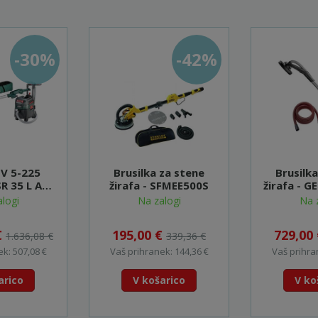
-30%
-42%
SV 5-225
Brusilka za stene
Brusilk
R 35 L ACP
žirafa - SFMEE500S
žirafa - G
690885000)
logi
Na zalogi
Na 
€
195,00 €
729,00
1.636,08 €
339,36 €
k: 507,08 €
Vaš prihranek: 144,36 €
Vaš prihra
arico
V košarico
V ko