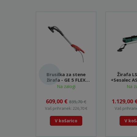
Brusilka za stene
Žirafa L
žirafa - GE 5 FLEX
+Sesalec AS
(405.884)
(i-pulse) (
Na zalogi
Na za
609,00 €
1.129,00 
835,70 €
Vaš prihranek: 226,70 €
Vaš prihrane
V košarico
V koš