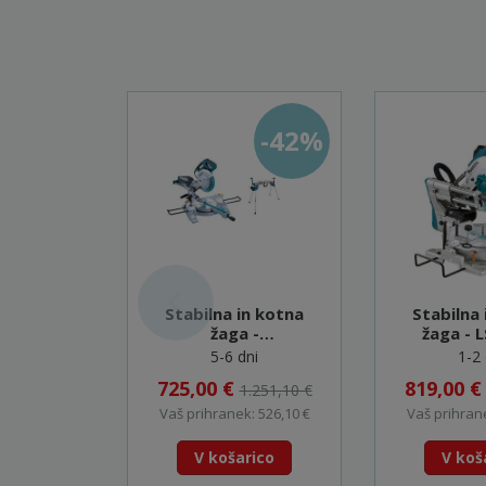
-42%
Stabilna in kotna
Stabilna 
žaga -
žaga - 
LS1018LN+MIZA
5-6 dni
1-2 
DEBWST06
725,00 €
819,00 
1.251,10 €
Vaš prihranek: 526,10 €
Vaš prihrane
V košarico
V koš