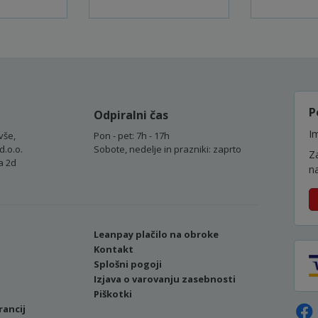
P
Odpiralni čas
Im
vše,
Pon - pet: 7h - 17h
d.o.o.
Sobote, nedelje in prazniki: zaprto
Z
a 2d
n
Leanpay plačilo na obroke
Kontakt
Splošni pogoji
Izjava o varovanju zasebnosti
Piškotki
rancij