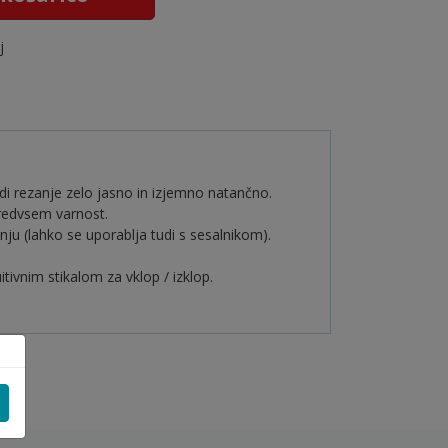
j
di rezanje zelo jasno in izjemno natančno.
predvsem varnost.
anju (lahko se uporablja tudi s sesalnikom).
tivnim stikalom za vklop / izklop.