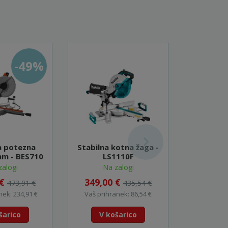
-49%
 potezna
Stabilna kotna žaga -
Potezna 
m - BES710
LS1110F
72 Xact 
zalogi
Na zalogi
5
 €
349,00 €
589,0
473,91 €
435,54 €
nek: 234,91 €
Vaš prihranek: 86,54 €
Vaš prihr
šarico
V košarico
V k