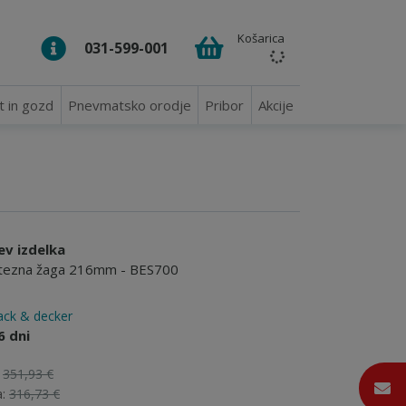
Košarica
031-599-001
t in gozd
Pnevmatsko orodje
Pribor
Akcije
ev izdelka
tezna žaga 216mm - BES700
ack & decker
6 dni
:
351,93 €
a:
316,73 €