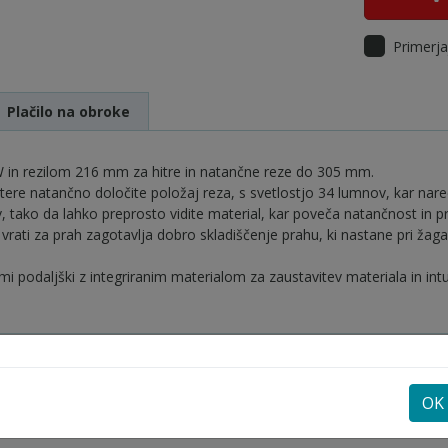
Primerja
Plačilo na obroke
 in rezilom 216 mm za hitre in natančne reze do 305 mm.
ere natančno določite položaj reza, s svetlostjo 34 lumnov, kar nare
, tako da lahko preprosto vidite material, kar poveča natančnost in 
i vrati za prah zagotavlja dobro skladiščenje prahu, ki nastane pri žag
 podaljški z integriranim materialom za zaustavitev materiala in intui
OK