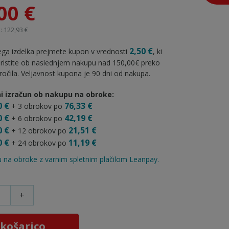
00 €
: 122,93 €
2,50 €
ga izdelka prejmete kupon v vrednosti
, ki
oristite ob naslednjem nakupu nad 150,00€ preko
ročila. Veljavnost kupona je 90 dni od nakupa.
i izračun ob nakupu na obroke:
0 €
76,33 €
+ 3 obrokov po
0 €
42,19 €
+ 6 obrokov po
0 €
21,51 €
+ 12 obrokov po
0 €
11,19 €
+ 24 obrokov po
 na obroke z varnim spletnim plačilom Leanpay.
+
 košarico