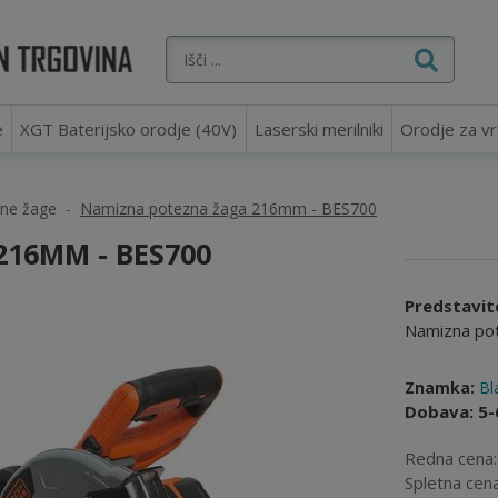
e
XGT Baterijsko orodje (40V)
Laserski merilniki
Orodje za vr
lne žage
Namizna potezna žaga 216mm - BES700
16MM - BES700
Predstavit
Namizna po
Znamka:
Bl
Dobava: 5-
Redna cena
Spletna cen