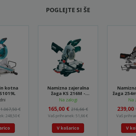
POGLEJTE SI ŠE
in kotna
Namizna zajeralna
Namizna
LS1019L
žaga KS 216M -
žaga 254m
610216000
dni
Na zalogi
Na 
€
165,00 €
239,00
1.067,50 €
216,66 €
k: 248,50 €
Vaš prihranek: 51,66 €
Vaš prihra
arico
V košarico
V ko