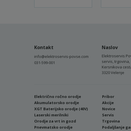
Kontakt
Naslov
Elektroservis Po
info@elektroservis-povse.com
servis, trgovina, 
031-599-001
Kersnikova cest
3320 Velenje
Električno ročno orodje
Pribor
Akumulatorsko orodje
Akcije
XGT Baterijsko orodje (40V)
Novice
Laserski merilniki
Servis
Orodje za vrt in gozd
Trgovina
Pnevmatsko orodje
Podaljšanje ga