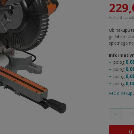
229,
Vaš prihranek
Ob nakupu te
ga lahko izk
spletnega na
Informativn
0,0
polog
0,0
polog
0,0
polog
0,0
polog
Več o nakupu
-
V