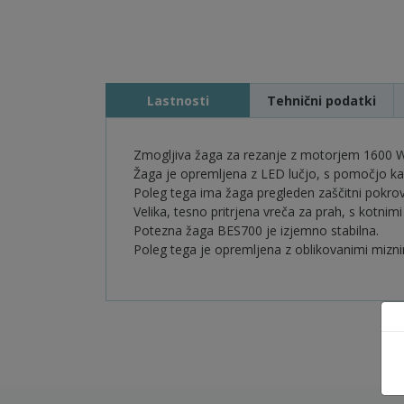
Lastnosti
Tehnični podatki
Zmogljiva žaga za rezanje z motorjem 1600 W
Žaga je opremljena z LED lučjo, s pomočjo kat
Poleg tega ima žaga pregleden zaščitni pokrov
Velika, tesno pritrjena vreča za prah, s kotnim
Potezna žaga BES700 je izjemno stabilna.
Poleg tega je opremljena z oblikovanimi miznimi