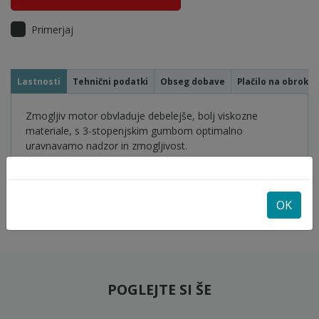
Primerjaj
Lastnosti
Tehnični podatki
Obseg dobave
Plačilo na obroke
Zmogljiv motor obvladuje debelejše, bolj viskozne
materiale, s 3-stopenjskim gumbom optimalno
uravnavamo nadzor in zmogljivost.
Sprožilec s spremenljivo hitrostjo za dodaten nadzor.
Dvojna zasnova ročaja omogoča udobje in dolgotrajno
mešanje.
OK
POGLEJTE SI ŠE