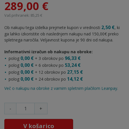
289,00 €
Vaš prihranek: 85,25 €
2,50 €
Ob nakupu tega izdelka prejmete kupon v vrednosti
, ki
ga lahko izkoristite ob naslednjem nakupu nad 150,00€ preko
spletnega naročila. Veljavnost kupona je 90 dni od nakupa.
Informativni izračun ob nakupu na obroke:
0,00 €
96,33 €
polog
+ 3 obrokov po
0,00 €
53,24 €
polog
+ 6 obrokov po
0,00 €
27,15 €
polog
+ 12 obrokov po
0,00 €
14,12 €
polog
+ 24 obrokov po
Več o nakupu na obroke z varnim spletnim plačilom Leanpay.
-
+
V košarico