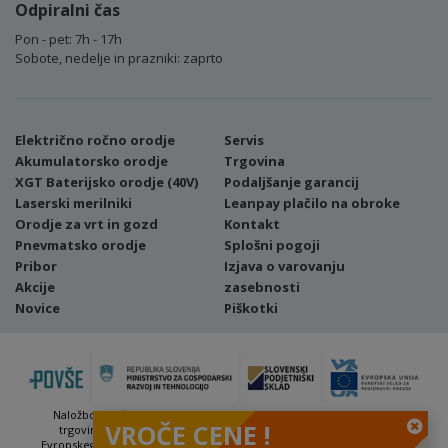
Odpiralni čas
Pon - pet: 7h - 17h
Sobote, nedelje in prazniki: zaprto
Električno ročno orodje
Servis
Akumulatorsko orodje
Trgovina
XGT Baterijsko orodje (40V)
Podaljšanje garancij
Laserski merilniki
Leanpay plačilo na obroke
Orodje za vrt in gozd
Kontakt
Pnevmatsko orodje
Splošni pogoji
Pribor
Izjava o varovanju
Akcije
zasebnosti
Novice
Piškotki
Naložbo (Vavčer za digitalni marketing - spletna stran ter spletna
VROČE CENE !
trgovina) sofinancirata Republika Slovenija in Evropska unija iz
Evropskega sklada za regionalni razvoj. Sofinanciranje se je pridobilo